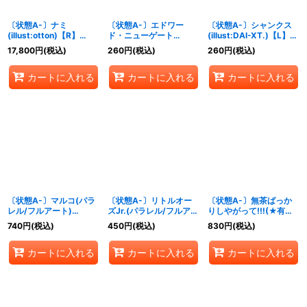
〔状態A-〕ナミ
〔状態A-〕エドワー
〔状態A-〕シャンクス
(illust:otton)【R】
ド・ニューゲート
(illust:DAI-XT.)【L】
{EB03-006}
(illust:BISAI)【L】
{OP09-001}
17,800
円
(税込)
260
円
(税込)
260
円
(税込)
{OP02-001}
カートに入れる
カートに入れる
カートに入れる
〔状態A-〕マルコ(パラ
〔状態A-〕リトルオー
〔状態A-〕無茶ばっか
レル/フルアート)
ズJr.(パラレル/フルアー
りしやがって!!!(★有
【C/P】{ST30-008}
ト)【C/P】{ST30-
り/foil)【C/P】{ST30-
740
円
(税込)
450
円
(税込)
830
円
(税込)
009}
017}
カートに入れる
カートに入れる
カートに入れる