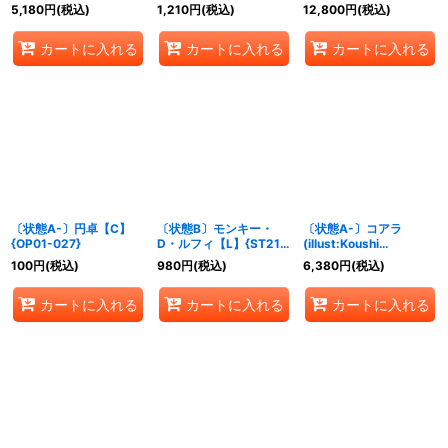
(illust:Hashimoto Q)
{EB02-006}
ゴ)【SR】{ST15-005}
5,180
円
(税込)
1,210
円
(税込)
12,800
円
(税込)
【R】{OP13-012}
カートに入れる
カートに入れる
カートに入れる
〔状態A-〕円卓【C】
〔状態B〕モンキー・
〔状態A-〕コアラ
{OP01-027}
D・ルフィ【L】{ST21-
(illust:Koushi
001}
Rokushiro)【SR】
100
円
(税込)
980
円
(税込)
6,380
円
(税込)
{OP05-006}
カートに入れる
カートに入れる
カートに入れる