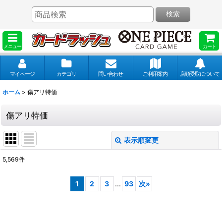
検索
メニュー
カート
マイページ
カテゴリ
問い合わせ
ご利用案内
店頭受取について
ホーム
>
傷アリ特価
傷アリ特価
表示順変更
閉じる
5,569
件
サブカテゴリ
:
1
2
3
...
93
次
»
表示数
: