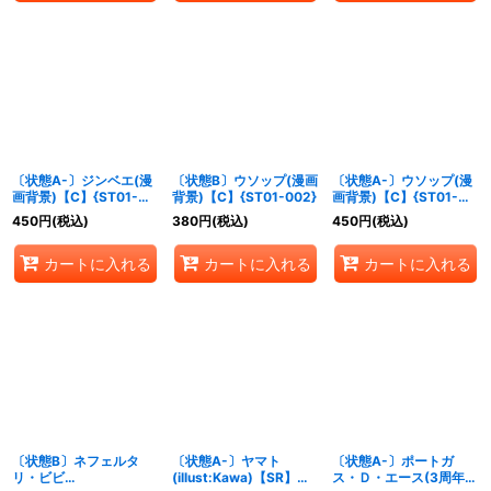
〔状態A-〕ジンベエ(漫
〔状態B〕ウソップ(漫画
〔状態A-〕ウソップ(漫
画背景)【C】{ST01-
背景)【C】{ST01-002}
画背景)【C】{ST01-
005}
002}
450
円
(税込)
380
円
(税込)
450
円
(税込)
カートに入れる
カートに入れる
カートに入れる
〔状態B〕ネフェルタ
〔状態A-〕ヤマト
〔状態A-〕ポートガ
リ・ビビ
(illust:Kawa)【SR】
ス・Ｄ・エース(3周年ロ