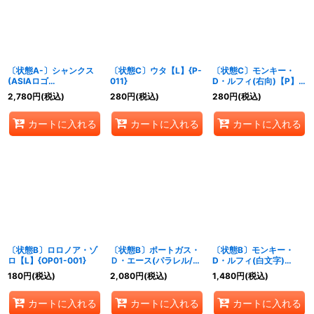
並び順
:
絞り込む
〔状態A-〕シャンクス
〔状態C〕ウタ【L】{P-
〔状態C〕モンキー・
(ASIAロゴ
011}
D・ルフィ(右向)【P】
有/illust:Ryuda)【R】
{P-022}
2,780
円
(税込)
280
円
(税込)
280
円
(税込)
{OP12-008}
カートに入れる
カートに入れる
カートに入れる
〔状態B〕ロロノア・ゾ
〔状態B〕ポートガス・
〔状態B〕モンキー・
ロ【L】{OP01-001}
Ｄ・エース(パラレル/フ
D・ルフィ(白文字)
ルアート)【SR/P】
【P】{P-159}
180
円
(税込)
2,080
円
(税込)
1,480
円
(税込)
{ST30-007}
カートに入れる
カートに入れる
カートに入れる