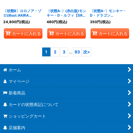
〔状態B〕ロロノア・ゾ
〔状態A-〕(赤白版)モン
〔状態A-〕モンキー・
ロ(illust:AKIRA
キー・D・ルフィ【SR】
D・ドラゴン
EGAWA)【SR】{ST21-
{ST10-006}
(illust:Katsuo Tadano)
24,800
円
(税込)
480
円
(税込)
350
円
(税込)
015}
【SR】{OP07-015}
カートに入れる
カートに入れる
カートに入れる
1
2
3
...
93
次
»
ホーム
マイページ
新着商品
カードの状態表記について
ショッピングカート
店舗案内