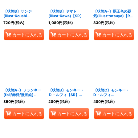
〔状態B〕サンジ
〔状態B〕ヤマト
〔状態A-〕覇王色の覇
(illust:Koushi
(illust:Kawa)【SR】
気(illust:tatsuya)【R】
Rokushiro)【C】
{EB02-006}
{OP12-018}
720
円
(税込)
1,080
円
(税込)
830
円
(税込)
{ST21-003}
カートに入れる
カートに入れる
カートに入れる
〔状態A-〕フランキー
〔状態B〕モンキー・
〔状態C〕モンキー・
(foil/赤枠/漫画絵)
Ｄ・ルフィ【SR】
D・ルフィ
【UC】{OP01-021}
{OP14-013}
(illust:tasaka)【P】{P-
350
円
(税込)
280
円
(税込)
480
円
(税込)
001}
カートに入れる
カートに入れる
カートに入れる