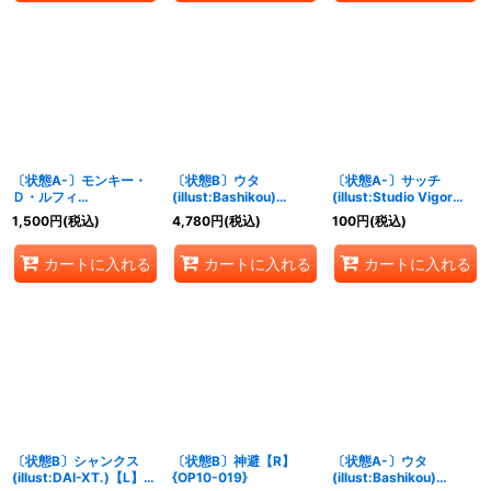
〔状態A-〕モンキー・
〔状態B〕ウタ
〔状態A-〕サッチ
Ｄ・ルフィ
(illust:Bashikou)
(illust:Studio Vigor
(illust:Bashikou)【L】
【SR】{ST23-001}
Co.Ltd)【C】{ST15-
1,500
円
(税込)
4,780
円
(税込)
100
円
(税込)
{ST21-001}
004}
カートに入れる
カートに入れる
カートに入れる
〔状態B〕シャンクス
〔状態B〕神避【R】
〔状態A-〕ウタ
(illust:DAI-XT.)【L】
{OP10-019}
(illust:Bashikou)