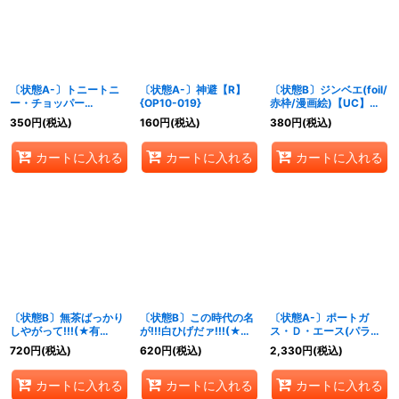
〔状態A-〕トニートニ
〔状態A-〕神避【R】
〔状態B〕ジンベエ(foil/
ー・チョッパー
{OP10-019}
赤枠/漫画絵)【UC】
(illust:sowsow)【P】
{OP01-014}
350
円
(税込)
160
円
(税込)
380
円
(税込)
{P-101}
カートに入れる
カートに入れる
カートに入れる
〔状態B〕無茶ばっかり
〔状態B〕この時代の名
〔状態A-〕ポートガ
しやがって!!!(★有
が!!!白ひげだァ!!!(★有
ス・Ｄ・エース(パラレ
り/foil)【C/P】{ST30-
り/foil)【C/P】{ST30-
ル/フルアート)
720
円
(税込)
620
円
(税込)
2,330
円
(税込)
017}
015}
【SR/P】{ST30-007}
カートに入れる
カートに入れる
カートに入れる