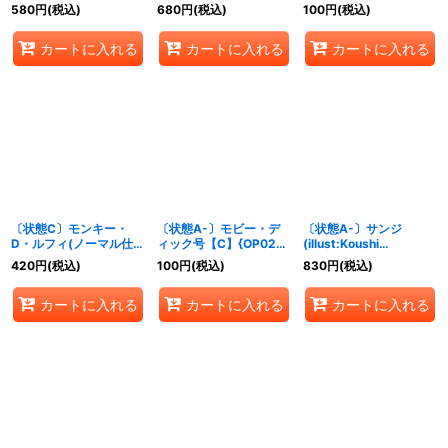
001}
001}
580
円
(税込)
680
円
(税込)
100
円
(税込)
カートに入れる
カートに入れる
カートに入れる
〔状態C〕モンキー・
〔状態A-〕モビー・デ
〔状態A-〕サンジ
D・ルフィ(ノーマル仕
ィック号【C】{OP02-
(illust:Koushi
様/TREASURECRUISE)
024}
Rokushiro)【C】
420
円
(税込)
100
円
(税込)
830
円
(税込)
【SR】{ST01-012}
{ST21-003}
カートに入れる
カートに入れる
カートに入れる