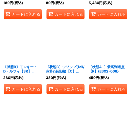
{OP09-001}
【SR】{ST23-001}
180
円
(税込)
80
円
(税込)
5,480
円
(税込)
カートに入れる
カートに入れる
カートに入れる
〔状態B〕モンキー・
〔状態B〕ウソップ(foil/
〔状態A-〕最高到達点
D・ルフィ【SR】
赤枠/漫画絵)【C】
【R】{EB02-008}
{ST10-006}
{ST01-002}
280
円
(税込)
380
円
(税込)
450
円
(税込)
カートに入れる
カートに入れる
カートに入れる