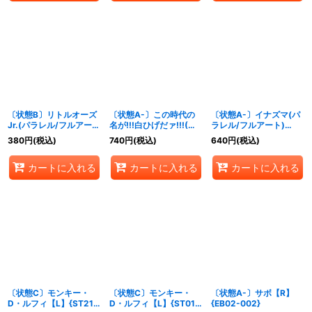
〔状態B〕リトルオーズ
〔状態A-〕この時代の
〔状態A-〕イナズマ(パ
Jr.(パラレル/フルアー
名が!!!白ひげだァ!!!(★
ラレル/フルアート)
ト)【C/P】{ST30-
有り/foil)【C/P】
【C/P】{ST30-002}
380
円
(税込)
740
円
(税込)
640
円
(税込)
009}
{ST30-015}
カートに入れる
カートに入れる
カートに入れる
〔状態C〕モンキー・
〔状態C〕モンキー・
〔状態A-〕サボ【R】
D・ルフィ【L】{ST21-
D・ルフィ【L】{ST01-
{EB02-002}