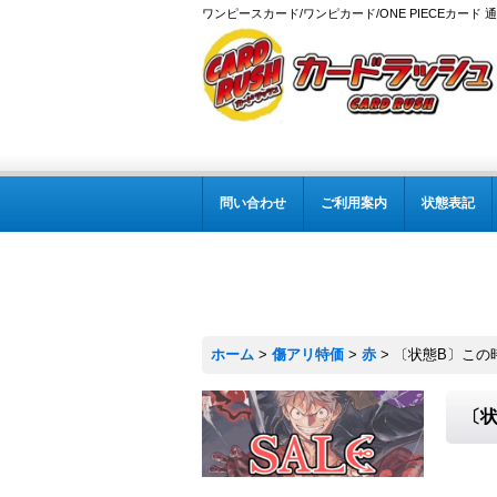
ワンピースカード/ワンピカード/ONE PIECEカード 
問い合わせ
ご利用案内
状態表記
ホーム
>
傷アリ特価
>
赤
>
〔状態B〕この時代の
〔状