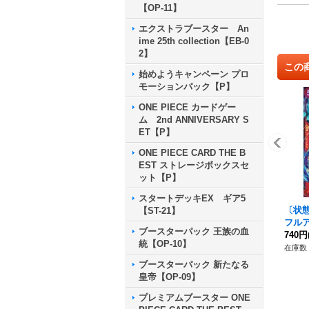
【OP-11】
エクストラブースター An
ime 25th collection【EB-0
2】
この
始めようキャンペーン プロ
モーションパック【P】
ONE PIECE カードゲー
ム 2nd ANNIVERSARY S
ET【P】
ONE PIECE CARD THE B
EST ストレージボックスセ
ット【P】
スタートデッキEX ギア5
〔状態
【ST-21】
フルア
ブースターパック 王族の血
08}
740円
統【OP-10】
在庫数 
ブースターパック 新たなる
皇帝【OP-09】
プレミアムブースター ONE