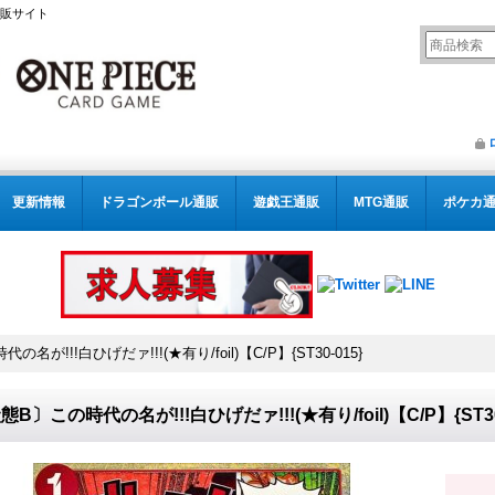
通販サイト
更新情報
ドラゴンボール通販
遊戯王通販
MTG通販
ポケカ
名が!!!白ひげだァ!!!(★有り/foil)【C/P】{ST30-015}
態B〕この時代の名が!!!白ひげだァ!!!(★有り/foil)【C/P】{ST30