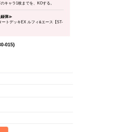
下のキャラ1枚までを、KOする。
収録弾≫
ートデッキEX ルフィ&エース【ST-
】
-015}