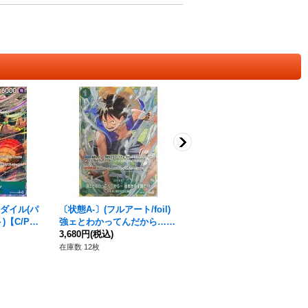
ダイル(パ
〔状態A-〕(フルアート/foil)
〔状態A-〕ポートガス・Ｄ・
)【C/P】
強ェとわかってんだから…
エース(パラレル/illust:Makit
始めから全開だ!!!(illust:otto
3,680円
(税込)
oshi)【SEC/P】{OP16-118}
5,030円
(税込)
n)【R】{OP13-040}
在庫数 12枚
在庫数 1枚