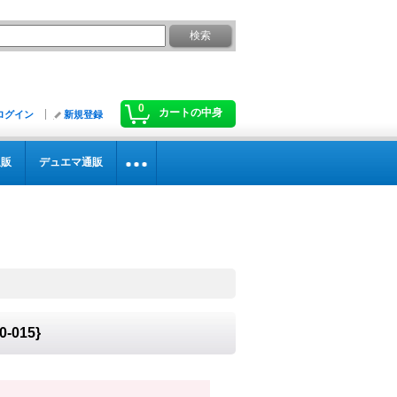
0
カートの中身
ログイン
新規登録
通販
デュエマ通販
-015}