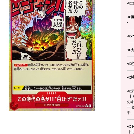
≪
≪
-
≪
≪
≪
≪
≪
【カ
の
ー
中、
≪
トリ