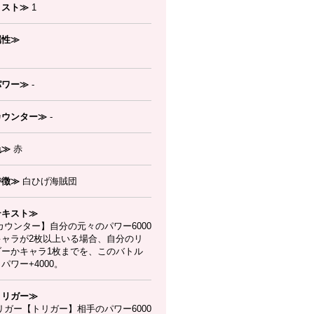
コスト≫
1
属性≫
パワー≫
-
カウンター≫
-
色≫
赤
特徴≫
白ひげ海賊団
テキスト≫
ウンター】自分の元々のパワー6000
キャラが2枚以上いる場合、自分のリ
ダーかキャラ1枚までを、このバトル
パワー+4000。
トリガー≫
ガー【トリガー】相手のパワー6000