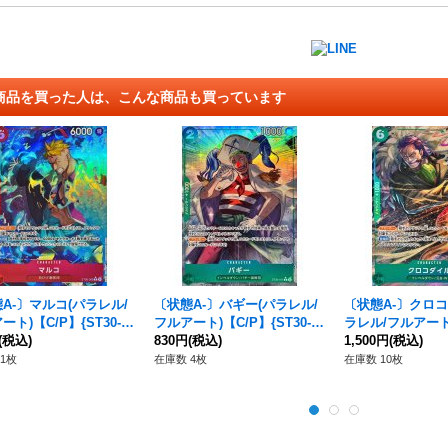
商品を買った人は、こんな商品も買っています
A-〕マルコ(パラレル/
〔状態A-〕バギー(パラレル/
〔状態A-〕クロコ
ート)【C/P】{ST30-0
フルアート)【C/P】{ST30-0
ラレル/フルアート
(税込)
11}
830円
(税込)
{ST30-010}
1,500円
(税込)
1枚
在庫数 4枚
在庫数 10枚