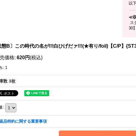
以
≪
スタ
30
態B〕この時代の名が!!!白ひげだァ!!!(★有り/foil)【C/P】{ST30
売価格
:
620円
(税込)
み
:
1
庫数 3枚
量
:
返品特約に関する重要事項