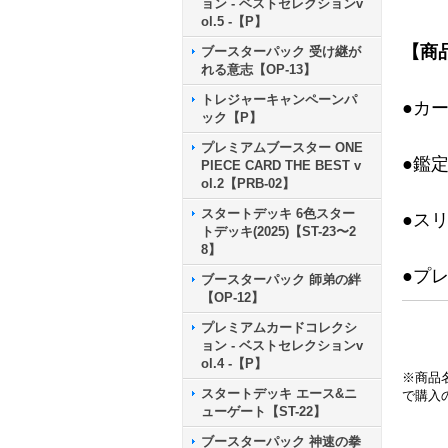
ョン - ベストセレクションv
ol.5 -【P】
【商
ブースターパック 受け継が
れる意志【OP-13】
トレジャーキャンペーンパ
●カ
ック【P】
プレミアムブースター ONE
●鑑
PIECE CARD THE BEST v
ol.2【PRB-02】
スタートデッキ 6色スター
●ス
トデッキ(2025)【ST-23〜2
8】
●プ
ブースターパック 師弟の絆
【OP-12】
プレミアムカードコレクシ
ョン - ベストセレクションv
ol.4 -【P】
※商品
スタートデッキ エース&ニ
で購入
ューゲート【ST-22】
ブースターパック 神速の拳