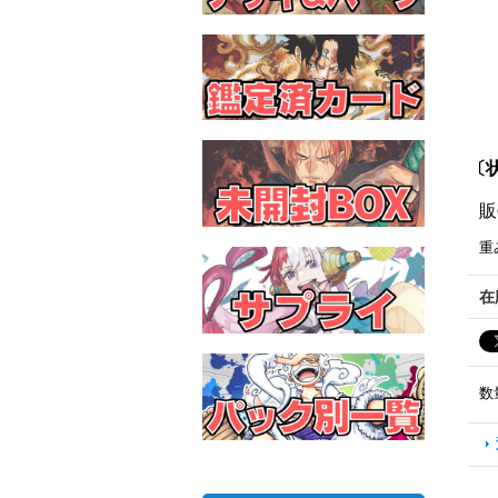
〔状
販
重
在
数