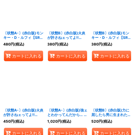
〔状態A-〕(赤白版)モン
〔状態B〕(赤白版)火炎
〔状態B〕(赤白版)モン
キー・D・ルフィ【SR】
が許さねェってよ!!
キー・D・ルフィ【SR】
{ST10-006}
【R】{OP13-019}
{ST10-006}
480
円
(税込)
380
円
(税込)
380
円
(税込)
カートに入れる
カートに入れる
カートに入れる
〔状態A-〕(赤白版)火炎
〔状態A-〕(赤白版)強ェ
〔状態B〕(赤白版)力に
が許さねェってよ!!
とわかってんだから… 始
屈したら男に生まれた意
【R】{OP13-019}
めから全開だ!!!【R】
味がねェだろう【R】
450
円
(税込)
1,020
円
(税込)
520
円
(税込)
{OP13-040}
{OP13-057}
カートに入れる
カートに入れる
カートに入れる