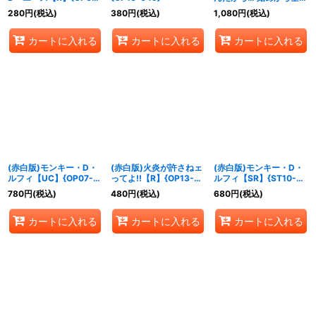
053}
だ!!!【R】{OP13-040}
280
円
(税込)
380
円
(税込)
1,080
円
(税込)
カートに入れる
カートに入れる
カートに入れる
(赤白版)モンキー・D・
(赤白版)火炎が許さねェ
(赤白版)モンキー・D・
ルフィ【UC】{OP07-
ってよ!!【R】{OP13-
ルフィ【SR】{ST10-
033}
019}
006}
780
円
(税込)
480
円
(税込)
680
円
(税込)
カートに入れる
カートに入れる
カートに入れる