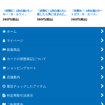
〔状態C〕(赤白版)モン
〔状態C〕(赤白版)力に
〔状態A-〕(赤白版)ポー
キー・D・ルフィ
屈したら男に生まれた意
トガス・D・エース
【UC】{OP07-033}
味がねェだろう【R】
【R】{OP07-053}
280
円
(税込)
380
円
(税込)
260
円
(税込)
{OP13-057}
ホーム
マイページ
新着商品
カードの状態表記について
ショッピングカート
店舗案内
最近チェックしたアイテム
特定商取引法表示
ご利用案内