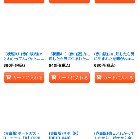
〔状態B〕(赤白版)強ェ
〔状態A-〕(赤白版)力に
(赤白版)力に屈したら男
とわかってんだから… 始
屈したら男に生まれた意
に生まれた意味がねェだ
めから全開だ!!!【R】
味がねェだろう【R】
ろう【R】{OP13-057}
880
円
(税込)
640
円
(税込)
680
円
(税込)
{OP13-040}
{OP13-057}
カートに入れる
カートに入れる
カートに入れる
(赤白版)ポートガス・
(赤白版)サボ【R】
(赤白版)強ェとわかって
D・エース【R】{OP07-
{OP10-049}
んだから… 始めから全開