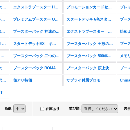
ブースターパック 蒼海の七傑【OP-14】
エクストラブースター Heroines Edition【EB-03】
プロモーションカードセット2025【P】
トレジャーキャンペーンパック【P】
プレミアムブースター ONE PIECE CARD THE BEST vol.2【PRB-02】
スタートデッキ 6色スタートデッキ(2025)【ST-23〜28】
スタートデッキ エース&ニューゲート【ST-22】
ブースターパック 神速の拳【OP-11】
エクストラブースター Anime 25th collection【EB-02】
ONE PIECE CARD THE BEST ストレージボックスセット【P】
スタートデッキEX ギア5【ST-21】
ブースターパック 王族の血統【OP-10】
スタートデッキ 6色新スタートデッキ【ST-15〜20】
ブースターパック 二つの伝説【OP-08】
ブースターパック 500年後の未来【OP-07】
ブースターパック 双璧の覇者【OP-06】
ブースターパック ROMANCE DAWN【OP-01】
ブースターパック 頂上決戦【OP-02】
ブースターパック 新時代の主役【OP-05】
傷アリ特価
サプライ付属プロモ
ET
画像
:
並び順
:
在庫あり
表