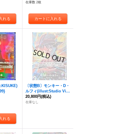
在庫数 2枚
:KISUKE)
〔状態B〕モンキー・D・
99}
ルフィ(illust:Studio Vig
or Co.Ltd)【L】{EB02-0
20,800円
(税込)
10}
在庫なし