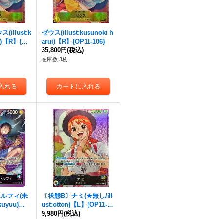
illust:k
ゼウス(illust:kusunoki h
ui)【R】{OP
arui)【R】{OP11-106}
)
35,800円
(税込)
在庫数 3枚
ルフィ(未
〔状態B〕ナミ(★無し/ill
kuyuu)
ust:otton)【L】{OP11-04
0}
)
1}
9,980円
(税込)