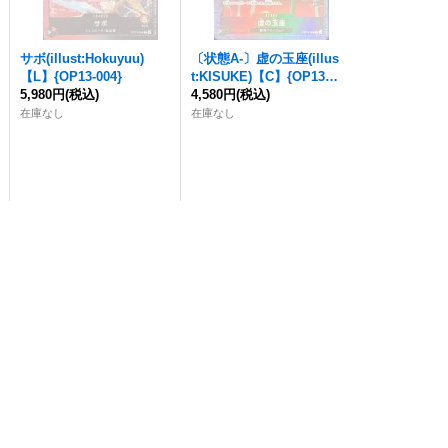
サボ(illust:Hokuyuu)
〔状態A-〕虚の玉座(illus
【L】{OP13-004}
t:KISUKE)【C】{OP13-0
5,980円
(税込)
99}
4,580円
(税込)
在庫なし
在庫なし