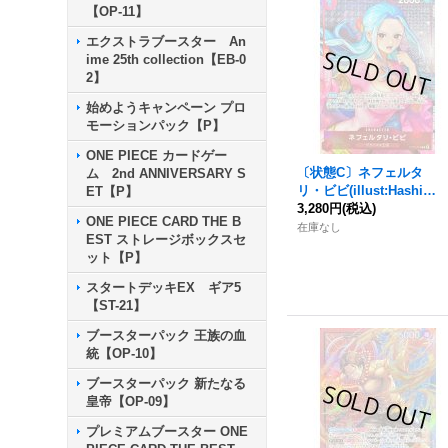
【OP-11】
エクストラブースター An
ime 25th collection【EB-0
2】
始めようキャンペーン プロ
モーションパック【P】
ONE PIECE カードゲー
〔状態C〕ネフェルタ
ム 2nd ANNIVERSARY S
リ・ビビ(illust:Hashimot
ET【P】
o Q)【R】{OP13-012}
3,280円
(税込)
ONE PIECE CARD THE B
在庫なし
EST ストレージボックスセ
ット【P】
スタートデッキEX ギア5
【ST-21】
ブースターパック 王族の血
統【OP-10】
ブースターパック 新たなる
皇帝【OP-09】
プレミアムブースター ONE