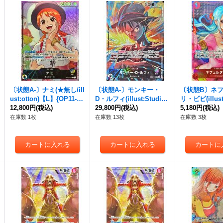
〔状態A-〕ナミ(★無し/ill
〔状態A-〕モンキー・
〔状態B〕ネ
ust:otton)【L】{OP11-04
D・ルフィ(illust:Studio
リ・ビビ(illust
1}
12,800円
(税込)
Vigor Co.Ltd)【L】{EB0
29,800円
(税込)
o Q)【R】{OP1
5,180円
(税込)
2-010}
在庫数 1枚
在庫数 13枚
在庫数 3枚