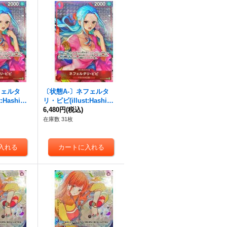
フェルタ
〔状態A-〕ネフェルタ
:Hashimot
リ・ビビ(illust:Hashimot
3-012}
o Q)【R】{OP13-012}
6,480円
(税込)
在庫数 31枚