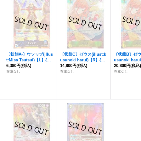
〔状態A-〕ウソップ(illus
〔状態C〕ゼウス(illust:k
〔状態B〕ゼウス(
t:Misa Tsutsui)【L】{OP
usunoki harui)【R】{OP
usunoki har
10-042}
6,380円
(税込)
11-106}
14,800円
(税込)
11-106}
20,800円
(税込
在庫なし
在庫なし
在庫なし