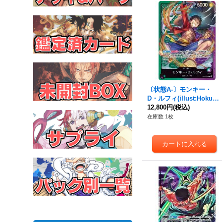
〔状態A-〕モンキー・
D・ルフィ(illust:Hokuyu
u)【L】{EB02-010}
12,800円
(税込)
在庫数 1枚