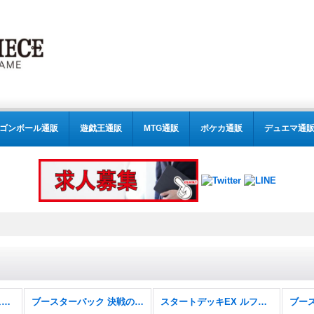
ゴンボール通販
遊戯王通販
MTG通販
ポケカ通販
デュエマ通
スタートデッキ 6色新スタートデッキ【ST-31〜36】
ブースターパック 決戦の刻【OP-16】
スタートデッキEX ルフィ&エース【ST-30】