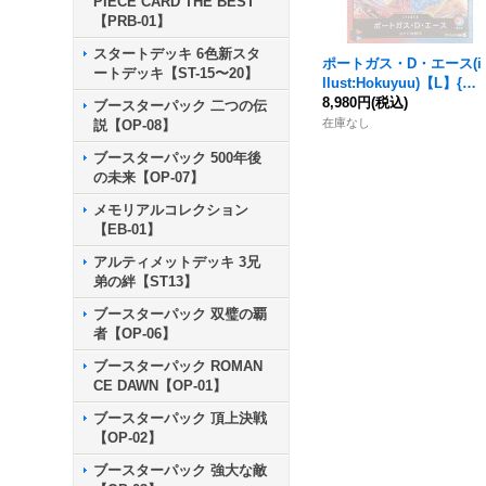
PIECE CARD THE BEST
【PRB-01】
スタートデッキ 6色新スタ
ポートガス・D・エース(i
ートデッキ【ST-15〜20】
llust:Hokuyuu)【L】{OP
13-002}
8,980円
(税込)
ブースターパック 二つの伝
在庫なし
説【OP-08】
ブースターパック 500年後
の未来【OP-07】
メモリアルコレクション
【EB-01】
アルティメットデッキ 3兄
弟の絆【ST13】
ブースターパック 双璧の覇
者【OP-06】
ブースターパック ROMAN
CE DAWN【OP-01】
ブースターパック 頂上決戦
【OP-02】
ブースターパック 強大な敵