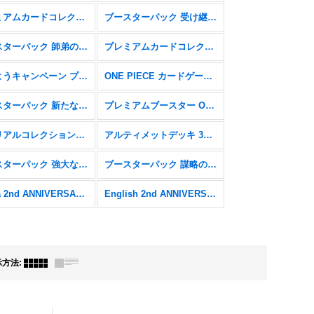
プレミアムカードコレクション - ベストセレクションvol.5 -【P】
ブースターパック 受け継がれる意志【OP-13】
ブースターパック 師弟の絆【OP-12】
プレミアムカードコレクション - ベストセレクションvol.4 -【P】
始めようキャンペーン プロモーションパック【P】
ONE PIECE カードゲーム 2nd ANNIVERSARY SET【P】
ブースターパック 新たなる皇帝【OP-09】
プレミアムブースター ONE PIECE CARD THE BEST【PRB-01】
メモリアルコレクション【EB-01】
アルティメットデッキ 3兄弟の絆【ST13】
ブースターパック 強大な敵【OP-03】
ブースターパック 謀略の王国【OP-04】
China 2nd ANNIVERSARY SET
English 2nd ANNIVERSARY SET
示方法
: