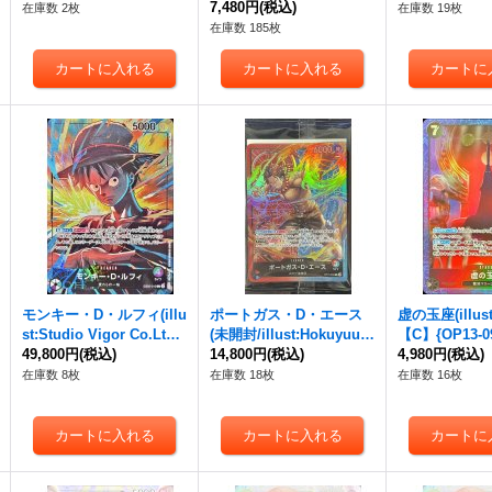
7,480円
(税込)
在庫数 2枚
在庫数 19枚
在庫数 185枚
モンキー・D・ルフィ(illu
ポートガス・D・エース
虚の玉座(illust
st:Studio Vigor Co.Ltd)
(未開封/illust:Hokuyuu)
【C】{OP13-0
【L】{EB02-010}
49,800円
(税込)
【L】{OP13-002}
14,800円
(税込)
4,980円
(税込)
在庫数 8枚
在庫数 18枚
在庫数 16枚