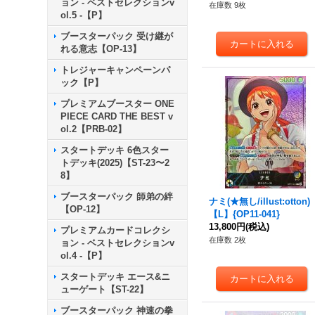
ョン - ベストセレクションv
在庫数 9枚
ol.5 -【P】
ブースターパック 受け継が
れる意志【OP-13】
トレジャーキャンペーンパ
ック【P】
プレミアムブースター ONE
PIECE CARD THE BEST v
ol.2【PRB-02】
スタートデッキ 6色スター
トデッキ(2025)【ST-23〜2
8】
ブースターパック 師弟の絆
ナミ(★無し/illust:otton)
【OP-12】
【L】{OP11-041}
13,800円
(税込)
プレミアムカードコレクシ
在庫数 2枚
ョン - ベストセレクションv
ol.4 -【P】
スタートデッキ エース&ニ
ューゲート【ST-22】
ブースターパック 神速の拳