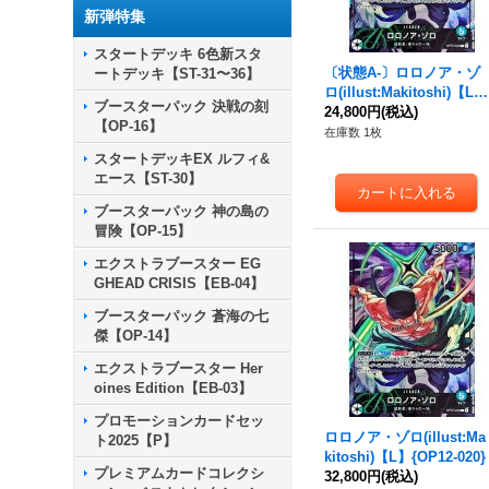
新弾特集
スタートデッキ 6色新スタ
〔状態A-〕ロロノア・ゾ
ートデッキ【ST-31〜36】
ロ(illust:Makitoshi)【L】
ブースターパック 決戦の刻
{OP12-020}
24,800円
(税込)
【OP-16】
在庫数 1枚
スタートデッキEX ルフィ&
エース【ST-30】
ブースターパック 神の島の
冒険【OP-15】
エクストラブースター EG
GHEAD CRISIS【EB-04】
ブースターパック 蒼海の七
傑【OP-14】
エクストラブースター Her
oines Edition【EB-03】
プロモーションカードセッ
ロロノア・ゾロ(illust:Ma
ト2025【P】
kitoshi)【L】{OP12-020}
プレミアムカードコレクシ
32,800円
(税込)