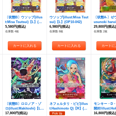
〔状態B〕ウソップ(illus
ウソップ(illust:Misa Tsut
〔状態A-〕ゼウス(
t:Misa Tsutsui)【L】{OP
sui)【L】{OP10-042}
usunoki har
10-042}
5,580円
(税込)
6,980円
(税込)
11-106}
29,800円
(税込
在庫数 4枚
在庫数 8枚
在庫数 2枚
〔状態B〕ロロノア・ゾ
ネフェルタリ・ビビ(illus
モンキー・D・
ロ(illust:Makitoshi)【L】
t:Hashimoto Q)【R】{O
開封/illust:Ho
{OP12-020}
17,800円
(税込)
P13-012}
【L】{EB02-01
16,800円
(税込