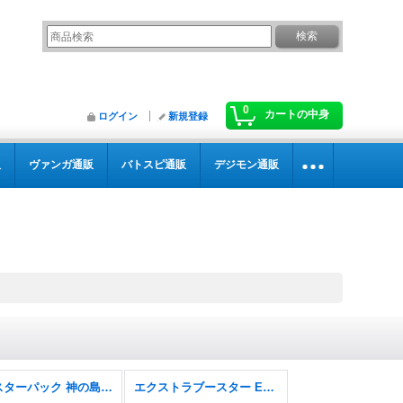
0
カートの中身
ログイン
新規登録
販
ヴァンガ通販
バトスピ通販
デジモン通販
ブースターパック 神の島の冒険【OP-15】
エクストラブースター EGGHEAD CRISIS【EB-04】