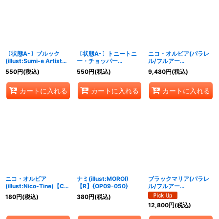
〔状態A-〕ブルック
〔状態A-〕トニートニ
ニコ・オルビア(パラレ
(illust:Sumi-e Artist
ー・チョッパー
ル/フルアー
OKAZU)【SR】{EB01-
(illust:Misa Matoki)
ト/illust:Nico-Tine)
550
円
(税込)
550
円
(税込)
9,480
円
(税込)
046}
【SR】{EB01-006}
【C/P】{OP09-106}
カートに入れる
カートに入れる
カートに入れる
ニコ・オルビア
ナミ(illust:MOROI)
ブラックマリア(パラレ
(illust:Nico-Tine)【C】
【R】{OP09-050}
ル/フルアー
{OP09-106}
ト/illust:Peach
180
円
(税込)
380
円
(税込)
Momoko)【SR/P】
12,800
円
(税込)
{OP08-074}