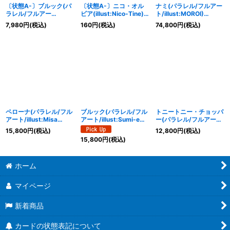
〔状態A-〕ブルック(パ
〔状態A-〕ニコ・オル
ナミ(パラレル/フルアー
ラレル/フルアー
ビア(illust:Nico-Tine)
ト/illust:MOROI)
ト/illust:Sumi-e Artist
【C】{OP09-106}
【R/P】{OP09-050}
7,980
円
(税込)
160
円
(税込)
74,800
円
(税込)
OKAZU)【SR/P】
{EB01-046}
ペローナ(パラレル/フル
ブルック(パラレル/フル
トニートニー・チョッパ
アート/illust:Misa
アート/illust:Sumi-e
ー(パラレル/フルアー
Matoki)【UC/P】
Artist OKAZU)
ト/illust:Misa Matoki)
15,800
円
(税込)
12,800
円
(税込)
{OP01-077}
【SR/P】{EB01-046}
【SR/P】{EB01-006}
15,800
円
(税込)
ホーム
マイページ
新着商品
カードの状態表記について