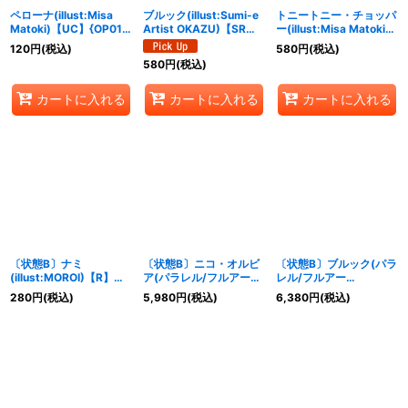
ペローナ(illust:Misa
ブルック(illust:Sumi-e
トニートニー・チョッパ
Matoki)【UC】{OP01-
Artist OKAZU)【SR】
ー(illust:Misa Matoki)
077}
{EB01-046}
【SR】{EB01-006}
120
円
(税込)
580
円
(税込)
580
円
(税込)
カートに入れる
カートに入れる
カートに入れる
〔状態B〕ナミ
〔状態B〕ニコ・オルビ
〔状態B〕ブルック(パラ
(illust:MOROI)【R】
ア(パラレル/フルアー
レル/フルアー
{OP09-050}
ト/illust:Nico-Tine)
ト/illust:Sumi-e Artist
280
円
(税込)
5,980
円
(税込)
6,380
円
(税込)
【C/P】{OP09-106}
OKAZU)【SR/P】
{EB01-046}