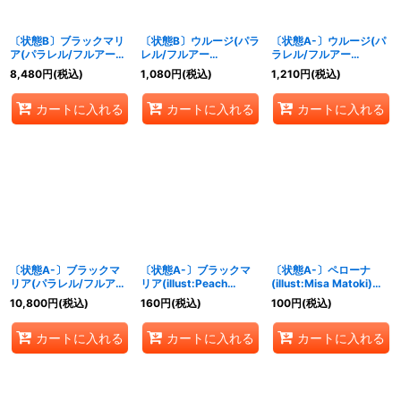
絞り込む
〔状態B〕ブラックマリ
〔状態B〕ウルージ(パラ
〔状態A-〕ウルージ(パ
ア(パラレル/フルアー
レル/フルアー
ラレル/フルアー
ト/illust:Peach
ト/illust:HISASHI
ト/illust:HISASHI
8,480
円
(税込)
1,080
円
(税込)
1,210
円
(税込)
Momoko)【SR/P】
HUJIWARA)【R/P】
HUJIWARA)【R/P】
{OP08-074}
{OP07-021}
{OP07-021}
カートに入れる
カートに入れる
カートに入れる
〔状態A-〕ブラックマ
〔状態A-〕ブラックマ
〔状態A-〕ペローナ
リア(パラレル/フルアー
リア(illust:Peach
(illust:Misa Matoki)
ト/illust:Peach
Momoko)【SR】
【UC】{OP01-077}
10,800
円
(税込)
160
円
(税込)
100
円
(税込)
Momoko)【SR/P】
{OP08-074}
{OP08-074}
カートに入れる
カートに入れる
カートに入れる