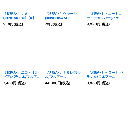
〔状態A-〕ナミ
〔状態A-〕ウルージ
〔状態A-〕トニートニ
(illust:MOROI)【R】
(illust:HISASHI
ー・チョッパー(パラレ
{OP09-050}
HUJIWARA)【R】
ル/フルアー
350
円
(税込)
70
円
(税込)
8,980
円
(税込)
{OP07-021}
ト/illust:Misa Matoki)
【SR/P】{EB01-006}
〔状態A-〕ニコ・オル
〔状態A-〕ナミ(パラレ
〔状態A-〕ペローナ(パ
ビア(パラレル/フルアー
ル/フルアー
ラレル/フルアー
ト/illust:Nico-Tine)
ト/illust:MOROI)
ト/illust:Misa Matoki)
7,480
円
(税込)
44,800
円
(税込)
9,980
円
(税込)
【C/P】{OP09-106}
【R/P】{OP09-050}
【UC/P】{OP01-077}