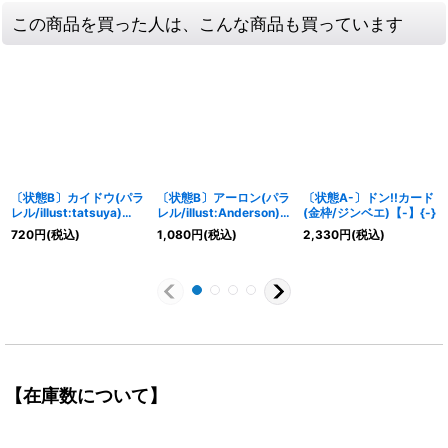
この商品を買った人は、こんな商品も買っています
〔状態B〕カイドウ(パラ
〔状態B〕アーロン(パラ
〔状態A-〕ドン!!カード
レル/illust:tatsuya)
レル/illust:Anderson)
(金枠/ジンベエ)【-】{-}
【SR/P】{OP04-044}
【L/P】{OP03-022}
720
円
(税込)
1,080
円
(税込)
2,330
円
(税込)
【在庫数について】