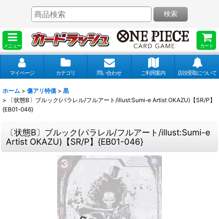
検索
メニュー
カート
マイページ
カテゴリ
問い合わせ
ご利用案内
店頭受取について
ホーム
>
傷アリ特価
>
黒
>
〔状態B〕ブルック(パラレル/フルアート/illust:Sumi-e Artist OKAZU)【SR/P】
{EB01-046}
〔状態B〕ブルック(パラレル/フルアート/illust:Sumi-e
Artist OKAZU)【SR/P】{EB01-046}