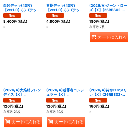
白妙デッキ(40枚)
青樹デッキ(40枚)
(2026/A)ジーン・ロー
【ver1.0】{-}《デッキ
【ver1.0】{-}《デッキ
ズ【X】{26RBS02-
販売》
販売》
X01}《赤》
8,400
円
(税込)
4,800
円
(税込)
180
円
(税込)
×
×
在庫数 7枚
カートに入れる
(2026/A)大焔精フレン
(2026/A)断罪者コンシ
(2026/A)待命ロマスリ
ディス【X】
ュラー【X】
カ【X】{26RBS02-
{26RBS02-X02}《赤》
{26RBS02-X03}《赤》
X04}《紫》
120
円
(税込)
120
円
(税込)
180
円
(税込)
在庫数 21枚
在庫数 19枚
×
カートに入れる
カートに入れる