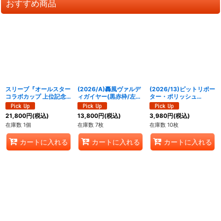
おすすめ商品
スリーブ『オールスター
(2026/A)轟風ヴァルデ
(2026/13)ピットリポー
コラボカップ 上位記念
ィガイヤー(黒赤枠/左手
ター・ポリッシュ
品』50枚【-】{-}《サプ
玉/NOTFORSALE)
【PX】{PX26-02}
ライ》
【X】{26RBS01-X03}
《多》
21,800
円
(税込)
13,800
円
(税込)
3,980
円
(税込)
《赤》
在庫数 1個
在庫数 7枚
在庫数 10枚
カートに入れる
カートに入れる
カートに入れる