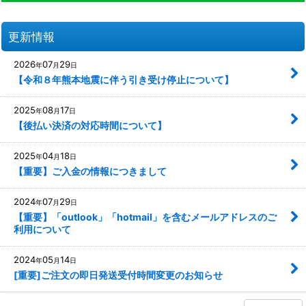
更新情報
2026
07
29
年
月
日
【令和８年熊本地震に伴う引き受け停止について】
2025
08
17
年
月
日
【後払い決済の対応時間について】
2025
04
18
年
月
日
【重要】ご入金の情報につきまして
2024
07
29
年
月
日
【重要】「outlook」「hotmail」を含むメールアドレスのご
利用について
2024
05
14
年
月
日
[重要]ご注文の即日発送受付時間変更のお知らせ