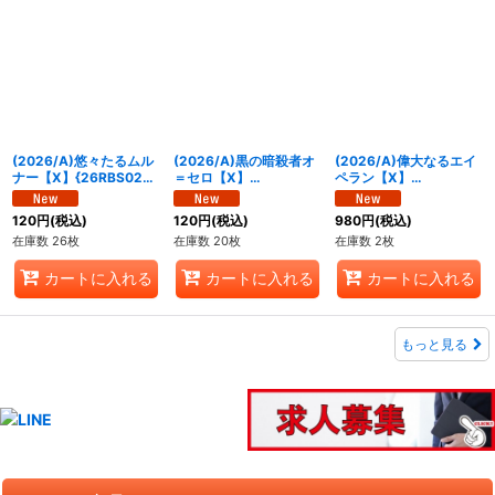
(2026/A)悠々たるムル
(2026/A)黒の暗殺者オ
(2026/A)偉大なるエイ
ナー【X】{26RBS02-
＝セロ【X】
ペラン【X】
X05}《紫》
{26RBS02-X06}《紫》
{26RBS02-X07}《緑》
120
円
(税込)
120
円
(税込)
980
円
(税込)
在庫数 26枚
在庫数 20枚
在庫数 2枚
カートに入れる
カートに入れる
カートに入れる
もっと見る