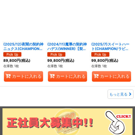
(2025/12)夜闇の契約神
(2024/11)魔導の契約神
(2025/7)スイートハー
ニュクス(CHAMPION/
ハデス(WINNER)【契約
ト(CHAMPION/ラビ
バトスピチャンピオンシ
X】{BS68-CX01}
ィ・ダーリンイラスト)
ップ25_26)【契約X】
《紫》
【C】{BSC33-RV001}
89,800
円
(税込)
99,800
円
(税込)
99,800
円
(税込)
{BS72-CX02}《紫》
《黄》
在庫数 1枚
在庫数 1枚
在庫数 1枚
カートに入れる
カートに入れる
カートに入れる
もっと見る