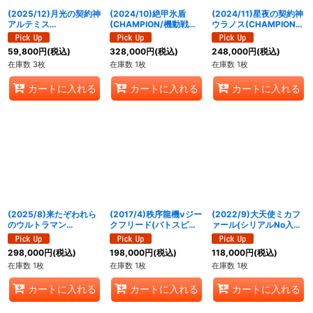
(2025/12)月光の契約神
(2024/10)絶甲氷盾
(2024/11)星夜の契約神
アルテミス
(CHAMPION/機動戦士
ウラノス(CHAMPION)
(SECONDPLACE/バト
ガンダムイラスト)【-】
【契約X】{BS70-
スピチャンピオンシップ
{SD56-RV009}《白》
CX03}《黄》
59,800
円
(税込)
328,000
円
(税込)
248,000
円
(税込)
3on3)【契約X】{BS72-
在庫数 3枚
在庫数 1枚
在庫数 1枚
CX03}《白》
カートに入れる
カートに入れる
カートに入れる
(2025/8)来たぞわれら
(2017/4)秩序龍機νジー
(2022/9)大天使ミカフ
のウルトラマン
クフリード(バトスピチ
ァール(シリアルNo入り)
(CHAMPION/ウルトラ
ャンピオンシップ2017-
【X】{BS02-X08}
マンカップ/VSゼットン
煌臨杯-)【X】{SD39-
《黄》
298,000
円
(税込)
198,000
円
(税込)
118,000
円
(税込)
イラスト)【LM】
X01}《白》
在庫数 1枚
在庫数 1枚
在庫数 1枚
{LM19-U07}《青》
カートに入れる
カートに入れる
カートに入れる