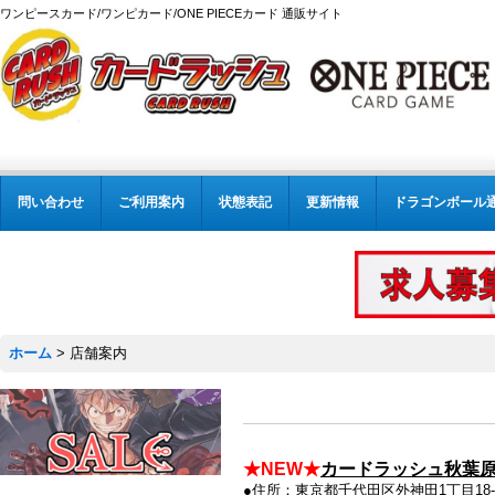
ワンピースカード/ワンピカード/ONE PIECEカード 通販サイト
問い合わせ
ご利用案内
状態表記
更新情報
ドラゴンボール
ホーム
>
店舗案内
★NEW★
カードラッシュ秋葉原
●住所：東京都千代田区外神田1丁目18-18, Bit