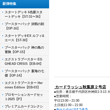
新弾特集
スタートデッキ 6色新スタ
ートデッキ【ST-31〜36】
ブースターパック 決戦の刻
【OP-16】
スタートデッキEX ルフィ&
エース【ST-30】
ブースターパック 神の島の
冒険【OP-15】
エクストラブースター EG
GHEAD CRISIS【EB-04】
ブースターパック 蒼海の七
傑【OP-14】
エクストラブースター Her
カードラッシュ秋葉原２号店
oines Edition【EB-03】
●住所：東京都千代田区外神田1-3-13 
プロモーションカードセッ
●営業時間：
ト2025【P】
平日13:00～21:00
土日祝11:00～21:00
プレミアムカードコレクシ
●
ホームページはコチラ