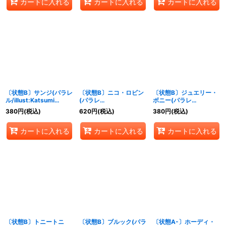
カートに入れる
カートに入れる
カートに入れる
〔状態B〕サンジ(パラレ
〔状態B〕ニコ・ロビン
〔状態B〕ジュエリー・
ル/illust:Katsumi
(パラレ
ボニー(パラレ
Ishizuka)【R/P】
ル/illust:Takashi
ル/illust:Honehone)
380
円
(税込)
620
円
(税込)
380
円
(税込)
{EB02-054}
Tokushige)【R/P】
【SR/P】{EB02-015}
{EB02-036}
カートに入れる
カートに入れる
カートに入れる
〔状態B〕トニートニ
〔状態B〕ブルック(パラ
〔状態A-〕ホーディ・