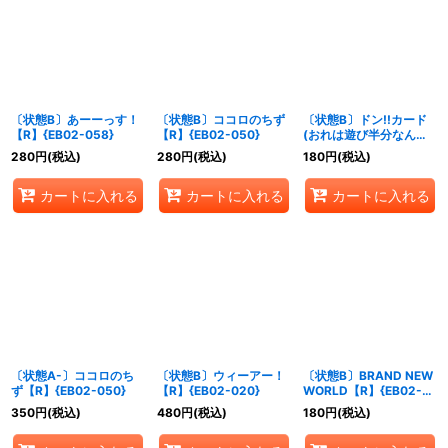
絞り込む
〔状態B〕あーーっす！
〔状態B〕ココロのちず
〔状態B〕ドン!!カード
【R】{EB02-058}
【R】{EB02-050}
(おれは遊び半分なんか
じゃないっ!!)【-】{-}
280
円
(税込)
280
円
(税込)
180
円
(税込)
カートに入れる
カートに入れる
カートに入れる
〔状態A-〕ココロのち
〔状態B〕ウィーアー！
〔状態B〕BRAND NEW
ず【R】{EB02-050}
【R】{EB02-020}
WORLD【R】{EB02-
040}
350
円
(税込)
480
円
(税込)
180
円
(税込)