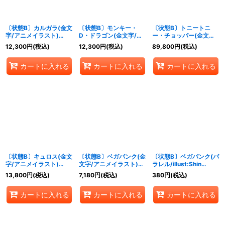
〔状態B〕カルガラ(金文
〔状態B〕モンキー・
〔状態B〕トニートニ
字/アニメイラスト)
D・ドラゴン(金文字/ア
ー・チョッパー(金文字/
【L】{OP08-098}
ニメイラスト)【L】
アニメイラスト)【L】
12,300
円
(税込)
12,300
円
(税込)
89,800
円
(税込)
{OP07-001}
{OP08-001}
カートに入れる
カートに入れる
カートに入れる
〔状態B〕キュロス(金文
〔状態B〕ベガパンク(金
〔状態B〕ベガパンク(パ
字/アニメイラスト)
文字/アニメイラスト)
ラレル/illust:Shin
【L】{EB01-040}
【L】{OP07-097}
kashiwaguma)
13,800
円
(税込)
7,180
円
(税込)
380
円
(税込)
【SR/P】{EB02-056}
カートに入れる
カートに入れる
カートに入れる