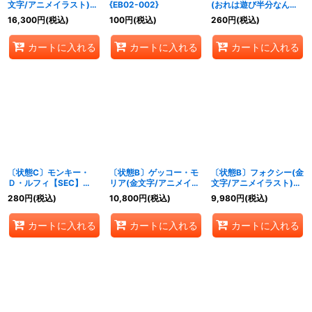
文字/アニメイラスト)
{EB02-002}
(おれは遊び半分なんか
【L】{EB01-001}
じゃないっ!!)【-】{-}
16,300
円
(税込)
100
円
(税込)
260
円
(税込)
カートに入れる
カートに入れる
カートに入れる
〔状態C〕モンキー・
〔状態B〕ゲッコー・モ
〔状態B〕フォクシー(金
Ｄ・ルフィ【SEC】
リア(金文字/アニメイラ
文字/アニメイラスト)
{EB02-061}
スト)【L】{OP06-080}
【L】{OP07-059}
280
円
(税込)
10,800
円
(税込)
9,980
円
(税込)
カートに入れる
カートに入れる
カートに入れる