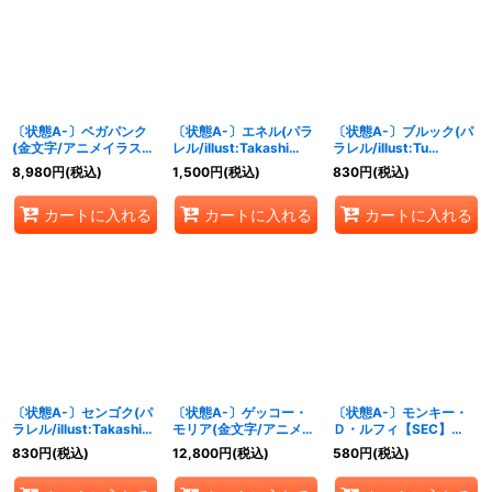
〔状態A-〕ベガパンク
〔状態A-〕エネル(パラ
〔状態A-〕ブルック(パ
(金文字/アニメイラス
レル/illust:Takashi
ラレル/illust:Tu
ト)【L】{OP07-097}
Kojima)【SR/P】
Yongce)【R/P】
8,980
円
(税込)
1,500
円
(税込)
830
円
(税込)
{EB02-052}
{EB02-048}
カートに入れる
カートに入れる
カートに入れる
〔状態A-〕センゴク(パ
〔状態A-〕ゲッコー・
〔状態A-〕モンキー・
ラレル/illust:Takashi
モリア(金文字/アニメイ
Ｄ・ルフィ【SEC】
Tokushige)【SR/P】
ラスト)【L】{OP06-
{EB02-061}
830
円
(税込)
12,800
円
(税込)
580
円
(税込)
{EB02-044}
080}