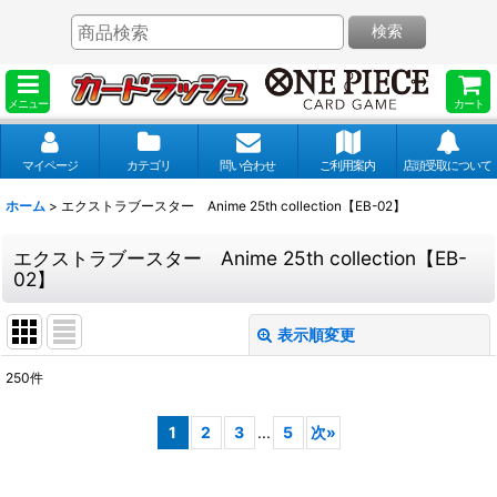
検索
メニュー
カート
マイページ
カテゴリ
問い合わせ
ご利用案内
店頭受取について
ホーム
>
エクストラブースター Anime 25th collection【EB-02】
エクストラブースター Anime 25th collection【EB-
02】
表示順変更
閉じる
250
件
表示数
:
1
2
3
...
5
次
»
並び順
: