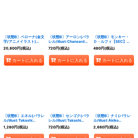
〔状態B〕ペローナ(金文
〔状態B〕アーロン(パラ
〔状態B〕モンキー・
字/アニメイラスト)
レル/illust:Chansard
Ｄ・ルフィ【SEC】
【L】{OP06-021}
Vincent)【SR/P】
{EB02-061}
20,800
円
(税込)
720
円
(税込)
480
円
(税込)
{EB02-011}
カートに入れる
カートに入れる
カートに入れる
〔状態B〕エネル(パラレ
〔状態B〕センゴク(パラ
〔状態B〕ナミ(パラレ
ル/illust:Takashi
レル/illust:Takashi
ル/illust:Akiko
Kojima)【SR/P】
Tokushige)【SR/P】
Sugizono)【R/P】
1,280
円
(税込)
720
円
(税込)
2,680
円
(税込)
{EB02-052}
{EB02-044}
{EB02-017}