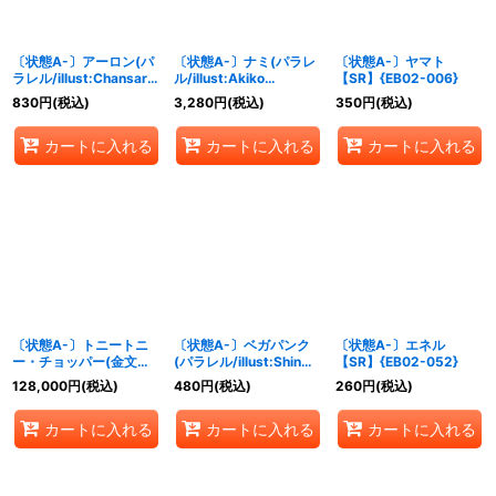
〔状態A-〕アーロン(パ
〔状態A-〕ナミ(パラレ
〔状態A-〕ヤマト
ラレル/illust:Chansard
ル/illust:Akiko
【SR】{EB02-006}
Vincent)【SR/P】
Sugizono)【R/P】
830
円
(税込)
3,280
円
(税込)
350
円
(税込)
{EB02-011}
{EB02-017}
カートに入れる
カートに入れる
カートに入れる
〔状態A-〕トニートニ
〔状態A-〕ベガパンク
〔状態A-〕エネル
ー・チョッパー(金文字/
(パラレル/illust:Shin
【SR】{EB02-052}
アニメイラスト)【L】
kashiwaguma)
128,000
円
(税込)
480
円
(税込)
260
円
(税込)
{OP08-001}
【SR/P】{EB02-056}
カートに入れる
カートに入れる
カートに入れる