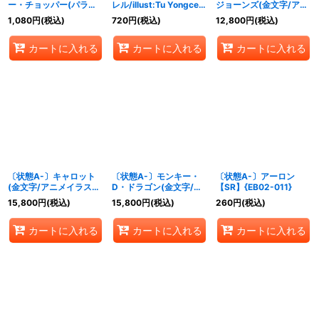
ー・チョッパー(パラレ
レル/illust:Tu Yongce)
ジョーンズ(金文字/アニ
ル/illust:Ririka Fukaya)
【R/P】{EB02-048}
メイラスト)【L】
1,080
円
(税込)
720
円
(税込)
12,800
円
(税込)
【R/P】{EB02-003}
{OP06-020}
カートに入れる
カートに入れる
カートに入れる
〔状態A-〕キャロット
〔状態A-〕モンキー・
〔状態A-〕アーロン
(金文字/アニメイラス
D・ドラゴン(金文字/ア
【SR】{EB02-011}
ト)【L】{OP08-021}
ニメイラスト)【L】
15,800
円
(税込)
15,800
円
(税込)
260
円
(税込)
{OP07-001}
カートに入れる
カートに入れる
カートに入れる