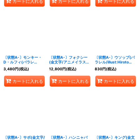
カートに入れる
カートに入れる
カートに入れる
〔状態A-〕モンキー・
〔状態A-〕フォクシー
〔状態A-〕ウソップ(パ
D・ルフィ(パラレ
(金文字/アニメイラス
ラレル/illust:Hiroto
ル/illust:Tatsuya
ト)【L】{OP07-059}
Saito)【R/P】{EB02-
3,480
円
(税込)
12,800
円
(税込)
830
円
(税込)
Nagamine)【SEC/P】
022}
{EB02-061}
カートに入れる
カートに入れる
カートに入れる
〔状態A-〕サボ(金文字/
〔状態A-〕ハンニャバ
〔状態A-〕キング(金文