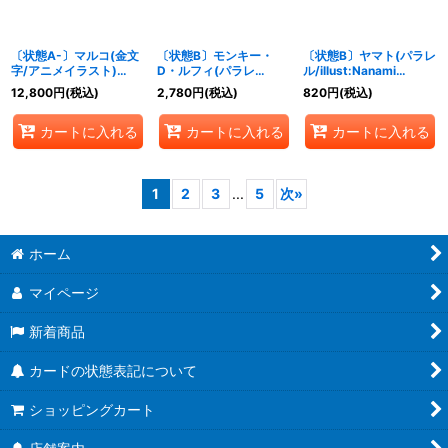
〔状態A-〕マルコ(金文
〔状態B〕モンキー・
〔状態B〕ヤマト(パラレ
字/アニメイラスト)
D・ルフィ(パラレ
ル/illust:Nanami
【L】{OP08-002}
ル/illust:Tatsuya
Michibata)【SR/P】
12,800
円
(税込)
2,780
円
(税込)
820
円
(税込)
Nagamine)【SEC/P】
{EB02-006}
{EB02-061}
カートに入れる
カートに入れる
カートに入れる
1
2
3
...
5
次
»
ホーム
マイページ
新着商品
カードの状態表記について
ショッピングカート