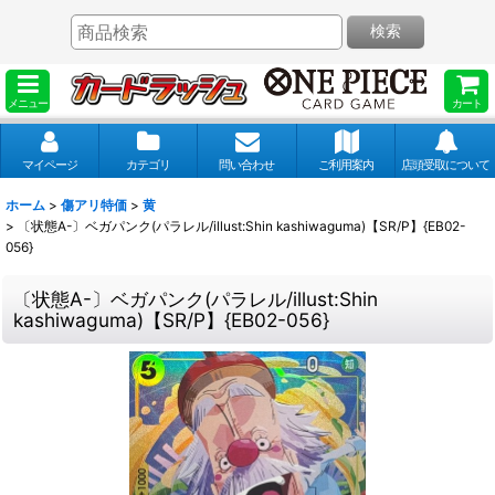
検索
メニュー
カート
マイページ
カテゴリ
問い合わせ
ご利用案内
店頭受取について
ホーム
>
傷アリ特価
>
黄
>
〔状態A-〕ベガパンク(パラレル/illust:Shin kashiwaguma)【SR/P】{EB02-
056}
〔状態A-〕ベガパンク(パラレル/illust:Shin
kashiwaguma)【SR/P】{EB02-056}