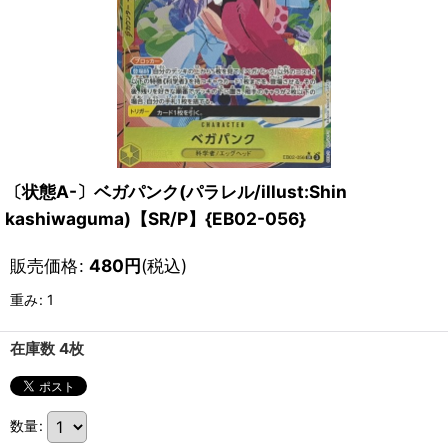
〔状態A-〕ベガパンク(パラレル/illust:Shin
kashiwaguma)【SR/P】{EB02-056}
販売価格
:
480
円
(税込)
重み
:
1
在庫数 4枚
数量
: