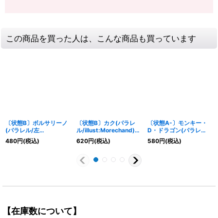
この商品を買った人は、こんな商品も買っています
〔状態B〕ボルサリーノ
〔状態B〕カク(パラレ
〔状態A-〕モンキー・
(パラレル/左
ル/illust:Morechand)
D・ドラゴン(パラレ
指/illust:Anderson)
【R/P】{EB04-043}
ル/illust:AKIRA
480
円
(税込)
620
円
(税込)
580
円
(税込)
【SR/P】{OP02-114}
EGAWA)【SR/P】
{OP07-015}
【在庫数について】