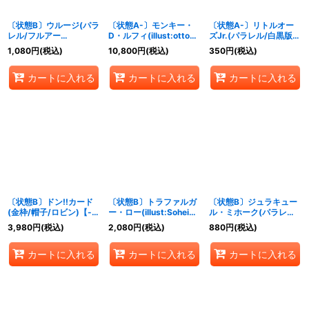
〔状態B〕ウルージ(パラ
〔状態A-〕モンキー・
〔状態A-〕リトルオー
レル/フルアー
D・ルフィ(illust:otton)
ズJr.(パラレル/白黒版)
ト/illust:HISASHI
【P】{P-080}
【C/P】{ST22-013}
1,080
円
(税込)
10,800
円
(税込)
350
円
(税込)
HUJIWARA)【R/P】
{OP07-021}
カートに入れる
カートに入れる
カートに入れる
〔状態B〕ドン!!カード
〔状態B〕トラファルガ
〔状態B〕ジュラキュー
(金枠/帽子/ロビン)【-】
ー・ロー(illust:Sohei
ル・ミホーク(パラレ
{-}
Koji)【UC】{OP12-
ル/illust:lack)【SR/P】
3,980
円
(税込)
2,080
円
(税込)
880
円
(税込)
106}
{OP12-030}
カートに入れる
カートに入れる
カートに入れる