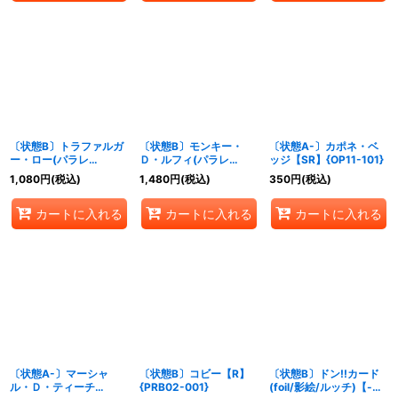
〔状態B〕トラファルガ
〔状態B〕モンキー・
〔状態A-〕カポネ・ベ
ー・ロー(パラレ
Ｄ・ルフィ(パラレ
ッジ【SR】{OP11-101}
ル/illust:AKIRA
ル/illust:otton)
1,080
円
(税込)
1,480
円
(税込)
350
円
(税込)
EGAWA)【SR/P】
【SR/P】{PRB02-005}
{PRB02-002}
カートに入れる
カートに入れる
カートに入れる
〔状態A-〕マーシャ
〔状態B〕コビー【R】
〔状態B〕ドン!!カード
ル・Ｄ・ティーチ
{PRB02-001}
(foil/影絵/ルッチ)【-】