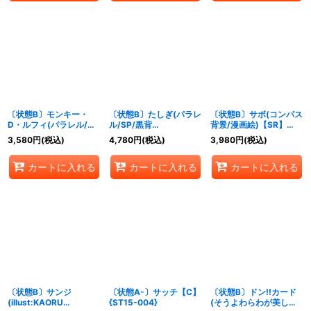
〔状態B〕モンキー・
〔状態B〕たしぎ(パラレ
〔状態B〕サボ(コンパス
D・ルフィ(パラレル/フ
ル/SP/黒背
背景/漫画絵)【SR】
ルアート)【SR/P】
景/illust:Hashimoto Q)
{OP04-083}
3,580
円
(税込)
4,780
円
(税込)
3,980
円
(税込)
{ST21-014}
【SP】{OP06-
050[OP12]}
カートに入れる
カートに入れる
カートに入れる
〔状態B〕サンジ
〔状態A-〕サッチ【C】
〔状態B〕ドン!!カード
(illust:KAORU
{ST15-004}
(そうよわらわが美しい