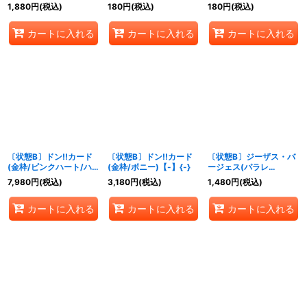
(illust:Akanegumo)
{-}
1,880
円
(税込)
180
円
(税込)
180
円
(税込)
【P】{P-100}
カートに入れる
カートに入れる
カートに入れる
〔状態B〕ドン!!カード
〔状態B〕ドン!!カード
〔状態B〕ジーザス・バ
(金枠/ピンクハート/ハ
(金枠/ボニー)【-】{-}
ージェス(パラレ
ンコック)【-】{-}
ル/illust:kankurou)
7,980
円
(税込)
3,180
円
(税込)
1,480
円
(税込)
【R/P】{OP09-086}
カートに入れる
カートに入れる
カートに入れる