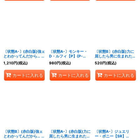
〔状態A-〕(赤白版)強ェ
〔状態A-〕モンキー・
〔状態B〕(赤白版)力に
とわかってんだから… 始
D・ルフィ【P】{P-
屈したら男に生まれた意
めから全開だ!!!【R】
108}
味がねェだろう【R】
1,210
円
(税込)
980
円
(税込)
520
円
(税込)
{OP13-040}
{OP13-057}
カートに入れる
カートに入れる
カートに入れる
〔状態B〕(赤白版)強ェ
〔状態A-〕(赤白版)力に
〔状態A-〕ジュエリ
とわかってんだから… 始
屈したら男に生まれた意
ー・ボニー【SR】