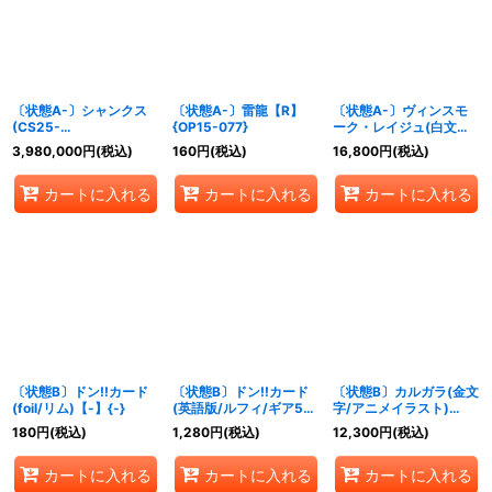
絞り込む
〔状態A-〕シャンクス
〔状態A-〕雷龍【R】
〔状態A-〕ヴィンスモ
(CS25-
{OP15-077}
ーク・レイジュ(白文
26/illust:Shishizaru)
字/REIJUロゴ
3,980,000
円
(税込)
160
円
(税込)
16,800
円
(税込)
【SR】{OP09-004}
有/illust:Koushi
Rokushiro)【SR】
カートに入れる
カートに入れる
カートに入れる
{OP12-063}
〔状態B〕ドン!!カード
〔状態B〕ドン!!カード
〔状態B〕カルガラ(金文
(foil/リム)【-】{-}
(英語版/ルフィ/ギア5)
字/アニメイラスト)
【-】{-}
【L】{OP08-098}
180
円
(税込)
1,280
円
(税込)
12,300
円
(税込)
カートに入れる
カートに入れる
カートに入れる