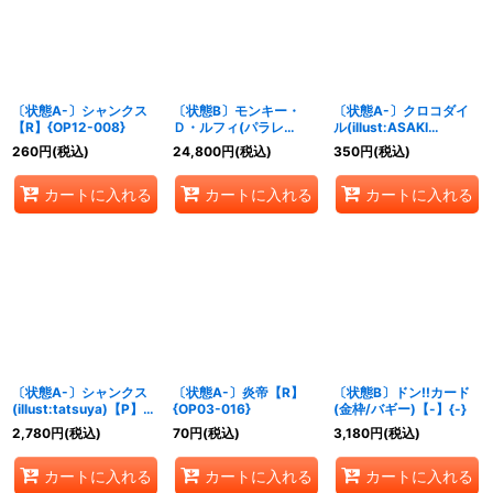
〔状態A-〕シャンクス
〔状態B〕モンキー・
〔状態A-〕クロコダイ
【R】{OP12-008}
Ｄ・ルフィ(パラレ
ル(illust:ASAKI
ル/illust:Makitoshi)
KURODA)【UC】
260
円
(税込)
24,800
円
(税込)
350
円
(税込)
【SP】{EB02-061}
{OP07-040}
カートに入れる
カートに入れる
カートに入れる
〔状態A-〕シャンクス
〔状態A-〕炎帝【R】
〔状態B〕ドン!!カード
(illust:tatsuya)【P】
{OP03-016}
(金枠/バギー)【-】{-}
{P-097}
2,780
円
(税込)
70
円
(税込)
3,180
円
(税込)
カートに入れる
カートに入れる
カートに入れる