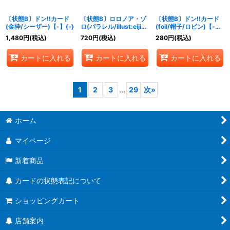
〔状態B〕ドン!!カード
〔状態B〕ロロノア・ゾ
〔状態B〕ドン!!カード
(金枠/シーザー)【-】{-}
ロ(パラレル/illust:eiji
(foil/帽子/ロビン)【-】
kaneda)【R/P】
{-}
1,480
円
(税込)
720
円
(税込)
280
円
(税込)
{OP10-095}
カートに入れる
カートに入れる
カートに入れる
1
2
3
...
29
次
»
ホーム
マイページ
新着商品
カードの状態表記について
ショッピングカート
店舗案内