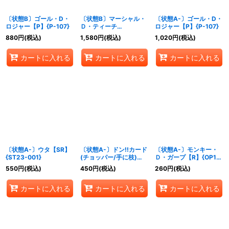
〔状態B〕ゴール・D・
〔状態B〕マーシャル・
〔状態A-〕ゴール・D・
ロジャー【P】{P-107}
Ｄ・ティーチ
ロジャー【P】{P-107}
(illust:Akanegumo)
880
円
(税込)
1,580
円
(税込)
1,020
円
(税込)
【P】{P-100}
カートに入れる
カートに入れる
カートに入れる
〔状態A-〕ウタ【SR】
〔状態A-〕ドン!!カード
〔状態A-〕モンキー・
{ST23-001}
(チョッパー/手に枝)
Ｄ・ガープ【R】{OP13-
【-】{-}
016}
550
円
(税込)
450
円
(税込)
260
円
(税込)
カートに入れる
カートに入れる
カートに入れる