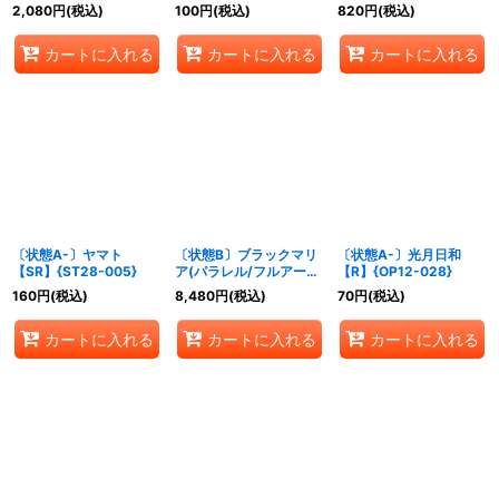
HAGIYA)【SR】
から!!!/ハンコック)
2,080
円
(税込)
100
円
(税込)
820
円
(税込)
{OP07-064}
【-】{-}
カートに入れる
カートに入れる
カートに入れる
〔状態A-〕ヤマト
〔状態B〕ブラックマリ
〔状態A-〕光月日和
【SR】{ST28-005}
ア(パラレル/フルアー
【R】{OP12-028}
ト/illust:Peach
160
円
(税込)
8,480
円
(税込)
70
円
(税込)
Momoko)【SR/P】
{OP08-074}
カートに入れる
カートに入れる
カートに入れる