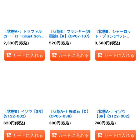
〔状態A-〕トラファル
〔状態B〕フランキー(漫
〔状態B〕シャーロッ
ガー・ロー(illust:Sohei
画絵)【R】{OP07-107}
ト・プリン(パラレ
Koji)【UC】{OP12-
ル/illust:Hashimoto Q)
2,330
円
(税込)
520
円
(税込)
3,580
円
(税込)
106}
【SP】{OP06-047}
カートに入れる
カートに入れる
カートに入れる
〔状態B〕イゾウ【SR】
〔状態A-〕舞踏石【C】
〔状態A-〕イゾウ
{ST22-002}
{OP05-038}
【SR】{ST22-002}
620
円
(税込)
300
円
(税込)
740
円
(税込)
カートに入れる
カートに入れる
カートに入れる