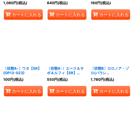
めから全開だ!!!【R】
味がねェだろう【R】
{OP13-108}
1,080
円
(税込)
640
円
(税込)
160
円
(税込)
{OP13-040}
{OP13-057}
カートに入れる
カートに入れる
カートに入れる
〔状態A-〕ウタ【SR】
〔状態A-〕エース＆サ
〔状態B〕ロロノア・ゾ
{OP13-023}
ボ＆ルフィ【SR】
ロ(パラレ
{OP13-007}
ル/illust:Morechand)
100
円
(税込)
550
円
(税込)
1,780
円
(税込)
【R/P】{OP09-076}
カートに入れる
カートに入れる
カートに入れる