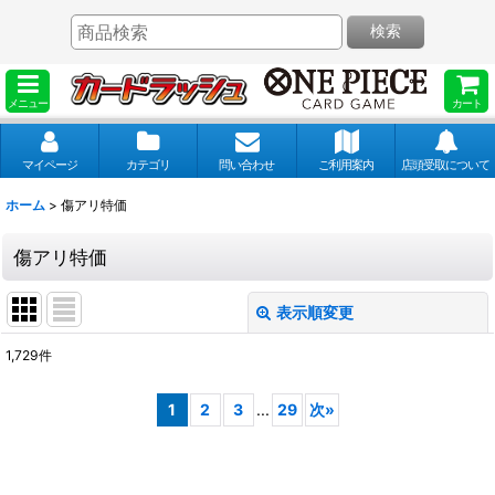
検索
メニュー
カート
マイページ
カテゴリ
問い合わせ
ご利用案内
店頭受取について
ホーム
>
傷アリ特価
傷アリ特価
表示順変更
閉じる
1,729
件
表示数
:
1
2
3
...
29
次
»
並び順
: