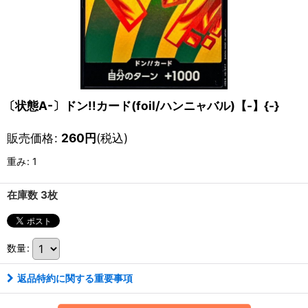
〔状態A-〕ドン!!カード(foil/ハンニャバル)【-】{-}
販売価格
:
260
円
(税込)
重み
:
1
在庫数 3枚
数量
:
返品特約に関する重要事項