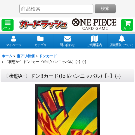
検索
メニュー
カート
マイページ
カテゴリ
問い合わせ
ご利用案内
店頭受取について
ホーム
>
傷アリ特価
>
ドンカード
>
〔状態A-〕ドン!!カード(foil/ハンニャバル)【-】{-}
〔状態A-〕ドン!!カード(foil/ハンニャバル)【-】{-}