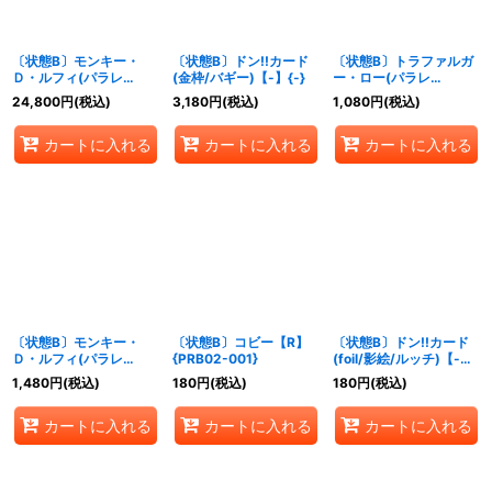
〔状態B〕モンキー・
〔状態B〕ドン!!カード
〔状態B〕トラファルガ
Ｄ・ルフィ(パラレ
(金枠/バギー)【-】{-}
ー・ロー(パラレ
ル/illust:Makitoshi)
ル/illust:AKIRA
24,800
円
(税込)
3,180
円
(税込)
1,080
円
(税込)
【SP】{EB02-061}
EGAWA)【SR/P】
{PRB02-002}
カートに入れる
カートに入れる
カートに入れる
〔状態B〕モンキー・
〔状態B〕コビー【R】
〔状態B〕ドン!!カード
Ｄ・ルフィ(パラレ
{PRB02-001}
(foil/影絵/ルッチ)【-】
ル/illust:otton)
{-}
1,480
円
(税込)
180
円
(税込)
180
円
(税込)
【SR/P】{PRB02-005}
カートに入れる
カートに入れる
カートに入れる