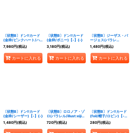
〔状態B〕ドン!!カード
〔状態B〕ドン!!カード
〔状態B〕ジーザス・バ
(金枠/ピンクハート/ハ
(金枠/ボニー)【-】{-}
ージェス(パラレ
ンコック)【-】{-}
ル/illust:kankurou)
7,980
円
(税込)
3,180
円
(税込)
1,480
円
(税込)
【R/P】{OP09-086}
カートに入れる
カートに入れる
カートに入れる
〔状態B〕ドン!!カード
〔状態B〕ロロノア・ゾ
〔状態B〕ドン!!カード
(金枠/シーザー)【-】{-}
ロ(パラレル/illust:eiji
(foil/帽子/ロビン)【-】
kaneda)【R/P】
{-}
1,480
円
(税込)
720
円
(税込)
280
円
(税込)
{OP10-095}