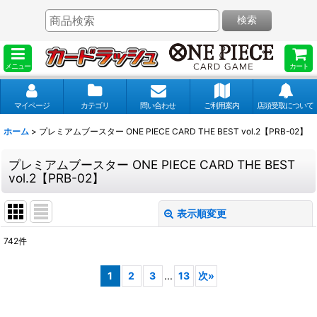
検索
メニュー
カート
マイページ
カテゴリ
問い合わせ
ご利用案内
店頭受取について
ホーム
>
プレミアムブースター ONE PIECE CARD THE BEST vol.2【PRB-02】
プレミアムブースター ONE PIECE CARD THE BEST
vol.2【PRB-02】
表示順変更
閉じる
742
件
表示数
:
1
2
3
...
13
次
»
並び順
: