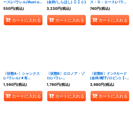
ース(パラレル/illust:eiji
(金枠/しらほし)【-】{-}
ス・Ｄ・エース(パラレ
kaneda)【UC/P】
ル/illust:Minato
550
円
(税込)
3,230
円
(税込)
740
円
(税込)
{OP09-014}
Sashima)【R/P】
{PRB02-018}
カートに入れる
カートに入れる
カートに入れる
〔状態A-〕シャンクス
〔状態B〕ロロノア・ゾ
〔状態B〕ドン!!カード
(パラレル/★有
ロ(パラレ
(金枠/帽子/ロビン)【-】
り/illust:Nijihayashi)
ル/illust:Morechand)
{-}
1,590
円
(税込)
1,780
円
(税込)
3,980
円
(税込)
【SR/P】{ST16-004}
【R/P】{OP09-076}
カートに入れる
カートに入れる
カートに入れる