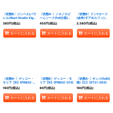
〔状態B〕ジンベエ(パラ
〔状態A-〕ノロノロビ
〔状態B〕ドン!!カード
レル/illust:Studio Vigor
ームソード(foil仕様)
(金枠/ギア4/ルフィ)
Co.Ltd)【R/P】
【C】{OP07-076}
【-】{-}
380
円
(税込)
450
円
(税込)
3,580
円
(税込)
{PRB02-007}
カートに入れる
カートに入れる
カートに入れる
〔状態A-〕ゲッコー・
〔状態B〕ゲッコー・モ
〔状態A-〕サンジ(foil仕
モリア【R】{PRB02-
リア【R】{PRB02-013}
様)【C】{ST21-003}
013}
160
円
(税込)
80
円
(税込)
160
円
(税込)
カートに入れる
カートに入れる
カートに入れる