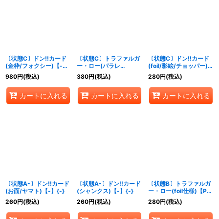
絞り込む
〔状態C〕ドン!!カード
〔状態C〕トラファルガ
〔状態C〕ドン!!カード
(金枠/フォクシー)【-】
ー・ロー(パラレ
(foil/影絵/チョッパー)
{-}
ル/illust:Morechand)
【-】{-}
980
円
(税込)
380
円
(税込)
280
円
(税込)
【SR/P】{ST17-002}
カートに入れる
カートに入れる
カートに入れる
〔状態A-〕ドン!!カード
〔状態A-〕ドン!!カード
〔状態B〕トラファルガ
(お面/ヤマト)【-】{-}
(シャンクス)【-】{-}
ー・ロー(foil仕様)【P】
{P-088}
260
円
(税込)
260
円
(税込)
280
円
(税込)