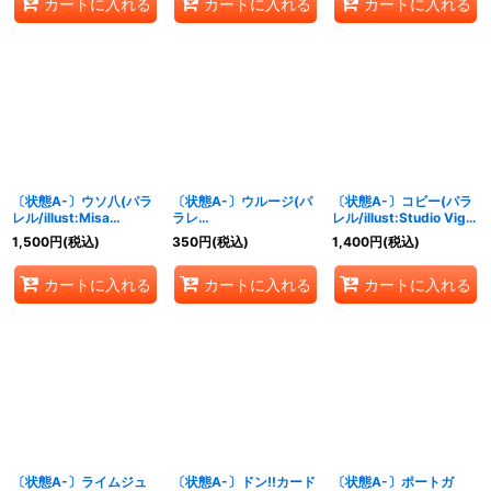
カートに入れる
カートに入れる
カートに入れる
〔状態A-〕ウソ八(パラ
〔状態A-〕ウルージ(パ
〔状態A-〕コビー(パラ
レル/illust:Misa
ラレ
レル/illust:Studio Vigor
Matoki)【C/P】{ST18-
ル/illust:touge369)
Co.Ltd)【R/P】
1,500
円
(税込)
350
円
(税込)
1,400
円
(税込)
001}
【R/P】{OP07-021}
{PRB02-001}
カートに入れる
カートに入れる
カートに入れる
〔状態A-〕ライムジュ
〔状態A-〕ドン!!カード
〔状態A-〕ポートガ