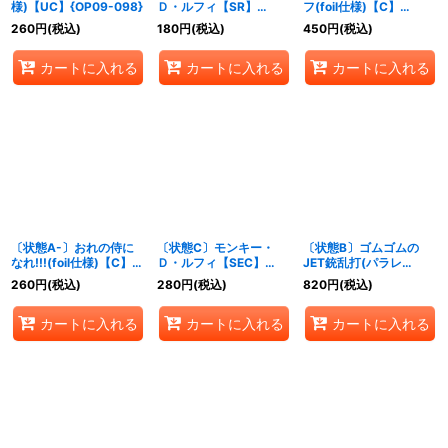
様)【UC】{OP09-098}
Ｄ・ルフィ【SR】
フ(foil仕様)【C】
{PRB02-005}
{OP05-077}
260
円
(税込)
180
円
(税込)
450
円
(税込)
カートに入れる
カートに入れる
カートに入れる
〔状態A-〕おれの侍に
〔状態C〕モンキー・
〔状態B〕ゴムゴムの
なれ!!!(foil仕様)【C】
Ｄ・ルフィ【SEC】
JET銃乱打(パラレ
{OP01-055}
{EB02-061}
ル/illust:kankurou)
260
円
(税込)
280
円
(税込)
820
円
(税込)
【R/P】{OP03-072}
カートに入れる
カートに入れる
カートに入れる