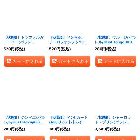
〔状態B〕トラファルガ
〔状態B〕ドンキホー
〔状態B〕ウルージ(パラ
ー・ロー(パラレ
テ・ロシナンテ(パラレ
レル/illust:touge369)
ル/illust:Morechand)
ル/illust:BISAI)【R/P】
【R/P】{OP07-021}
520
円
(税込)
520
円
(税込)
280
円
(税込)
【SR/P】{ST17-002}
{OP05-030}
カートに入れる
カートに入れる
カートに入れる
〔状態B〕ジンベエ(パラ
〔状態B〕ドン!!カード
〔状態B〕シャーロッ
レル/illust:Hokuyuu)
(foil/リム)【-】{-}
ト・プリン(パラレ
【P/P】{P-063}
ル/illust:Hashimoto Q)
280
円
(税込)
180
円
(税込)
3,580
円
(税込)
【SP】{OP06-047}