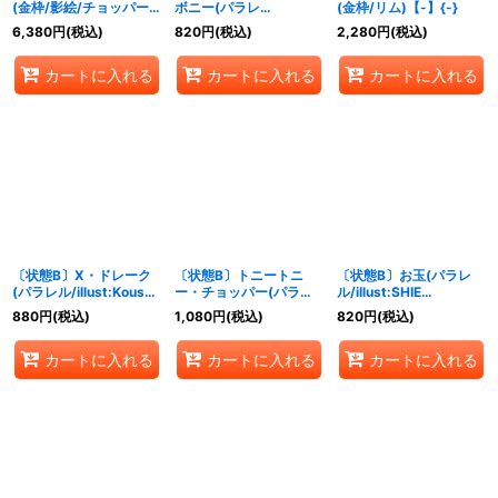
(金枠/影絵/チョッパー)
ボニー(パラレ
(金枠/リム)【-】{-}
【-】{-}
ル/illust:NAKAuMA)
6,380
円
(税込)
820
円
(税込)
2,280
円
(税込)
【R/P】{PRB02-004}
カートに入れる
カートに入れる
カートに入れる
〔状態B〕X・ドレーク
〔状態B〕トニートニ
〔状態B〕お玉(パラレ
(パラレル/illust:Koushi
ー・チョッパー(パラレ
ル/illust:SHIE
Rokushiro)【UC/P】
ル/illust:Yuu
NANAHARA)【R/P】
880
円
(税込)
1,080
円
(税込)
820
円
(税込)
{OP10-114}
Shimotsuki)【R/P】
{PRB02-016}
{OP10-011}
カートに入れる
カートに入れる
カートに入れる