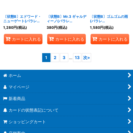
〔状態B〕エドワード・
〔状態B〕Mr.3 ギャルデ
〔状態B〕ゴムゴムの雨
ニューゲート(パラレル/
ィーノ(パラレ
(パラレ
★有り/illust:Hokuyuu)
ル/illust:Katsuo
ル/illust:HISASHI
1,280
円
(税込)
380
円
(税込)
1,580
円
(税込)
【SR/P】{ST15-002}
Tadano)【R/P】
HUJIWARA)【R/P】
{PRB02-009}
{OP02-068}
カートに入れる
カートに入れる
カートに入れる
1
2
3
...
13
次
»
ホーム
マイページ
新着商品
カードの状態表記について
ショッピングカート