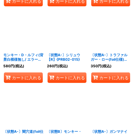
カートに入れる
カートに入れる
カートに入れる
モンキー・D・ルフィ(背
〔状態A-〕シリュウ
〔状態A-〕トラファル
景白模様無し/ エラー修
【R】{PRB02-015}
ガー・ロー(foil仕様)
正後/illust:nakamaru)
【P】{P-088}
580
円
(税込)
260
円
(税込)
350
円
(税込)
【SR】{OP07-109}
カートに入れる
カートに入れる
カートに入れる
〔状態A-〕闇穴道(foil仕
〔状態B〕モンキー・
〔状態A-〕ガンマナイ