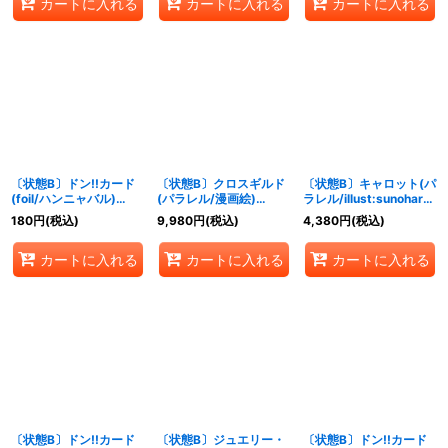
カートに入れる
カートに入れる
カートに入れる
〔状態B〕ドン!!カード
〔状態B〕クロスギルド
〔状態B〕キャロット(パ
(foil/ハンニャバル)
(パラレル/漫画絵)
ラレル/illust:sunohara)
【-】{-}
【R/P】{OP09-057}
【SP】{OP08-023}
180
円
(税込)
9,980
円
(税込)
4,380
円
(税込)
カートに入れる
カートに入れる
カートに入れる
〔状態B〕ドン!!カード
〔状態B〕ジュエリー・
〔状態B〕ドン!!カード