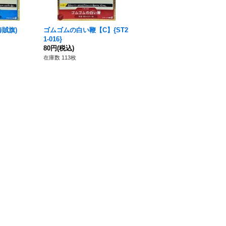
賊旗)
ゴムゴムの白い鞭【C】{ST2
クロスギルド【R】{OP09-05
1-016}
7}
80円
(税込)
50円
(税込)
在庫数 113枚
在庫数 326枚