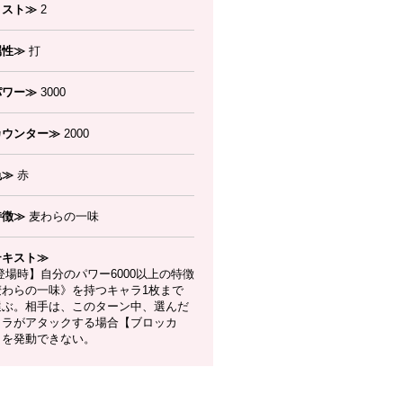
コスト≫
2
属性≫
打
パワー≫
3000
カウンター≫
2000
色≫
赤
特徴≫
麦わらの一味
テキスト≫
場時】自分のパワー6000以上の特徴
麦わらの一味》を持つキャラ1枚まで
選ぶ。相手は、このターン中、選んだ
ャラがアタックする場合【ブロッカ
】を発動できない。