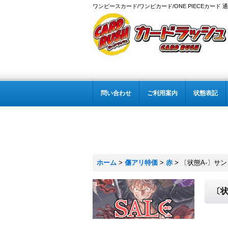
ワンピースカード/ワンピカード/ONE PIECEカード 
問い合わせ
ご利用案内
状態表記
ホーム
>
傷アリ特価
>
赤
>
〔状態A-〕サンジ
〔状