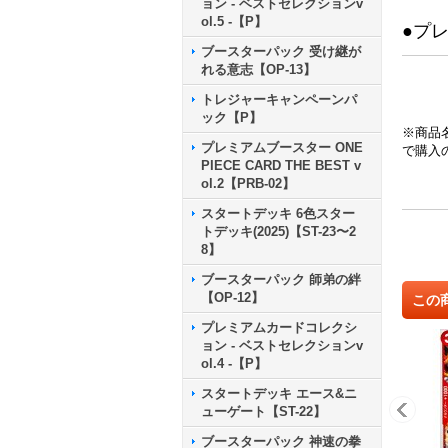
ョン - ベストセレクションv
ol.5 -【P】
●プ
ブースターパック 受け継が
れる意志【OP-13】
トレジャーキャンペーンパ
ック【P】
※商品
プレミアムブースター ONE
で購入
PIECE CARD THE BEST v
ol.2【PRB-02】
スタートデッキ 6色スター
トデッキ(2025)【ST-23〜2
8】
ブースターパック 師弟の絆
【OP-12】
この
プレミアムカードコレクシ
ョン - ベストセレクションv
ol.4 -【P】
スタートデッキ エース&ニ
ューゲート【ST-22】
ブースターパック 神速の拳