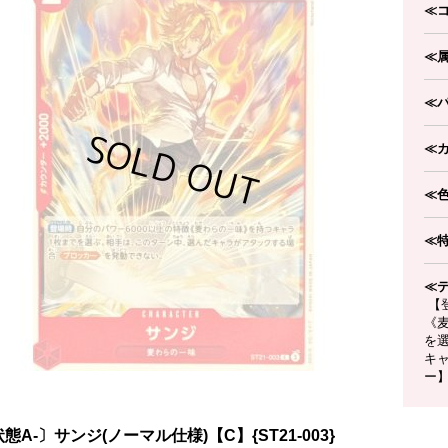
≪
≪
≪
≪
≪
≪
≪
【登
《
を
キ
ー
態A-〕サンジ(ノーマル仕様)【C】{ST21-003}