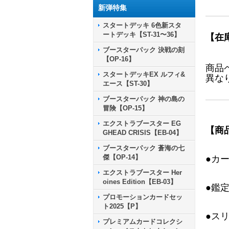
新弾特集
スタートデッキ 6色新スタ
ートデッキ【ST-31〜36】
【在
ブースターパック 決戦の刻
【OP-16】
商品
スタートデッキEX ルフィ&
異な
エース【ST-30】
ブースターパック 神の島の
冒険【OP-15】
エクストラブースター EG
【商
GHEAD CRISIS【EB-04】
ブースターパック 蒼海の七
傑【OP-14】
●カ
エクストラブースター Her
oines Edition【EB-03】
●鑑
プロモーションカードセッ
ト2025【P】
●ス
プレミアムカードコレクシ