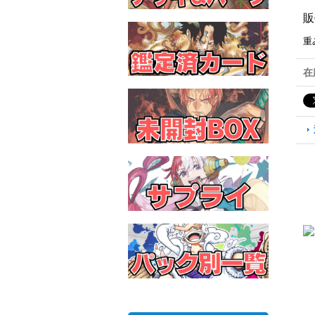
販
重
在