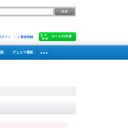
0
カートの中身
ログイン
新規登録
通販
デュエマ通販