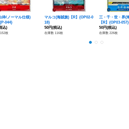
白枠/ノーマル仕様)
マルコ(海賊旗)【R】{OP02-0
三・千・世・界(海
P-044}
18}
【R】{OP03-057}
税込)
50円
(税込)
50円
(税込)
152枚
在庫数 116枚
在庫数 226枚