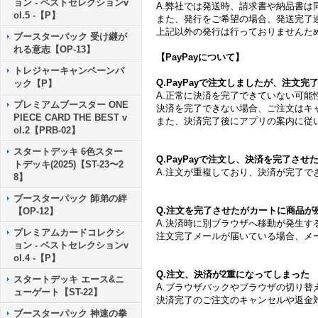
ョン - ベストセレクションv
A.弊社では発送時、請求書や納品書は
ol.5 -【P】
また、発行をご希望の場合、発送完了
上記以外の発行は行っておりませんた
ブースターパック 受け継が
れる意志【OP-13】
【PayPayについて】
トレジャーキャンペーンパ
Q.PayPayで注文しましたが、注文
ック【P】
A.正常に決済を完了できていない可能
プレミアムブースター ONE
決済を完了できない場合、ご注文はキ
PIECE CARD THE BEST v
また、決済完了後にアプリの案内に従
ol.2【PRB-02】
スタートデッキ 6色スター
Q.PayPayで注文し、決済を完了さ
トデッキ(2025)【ST-23〜2
A.注文が重複しており、決済が完了
8】
ブースターパック 師弟の絆
Q.注文を完了させたがカートに商品が
【OP-12】
A.決済時に別ブラウザへ移動が発生
プレミアムカードコレクシ
注文完了メールが届いている場合、メ
ョン - ベストセレクションv
ol.4 -【P】
Q.注文、決済が2重になってしまった
スタートデッキ エース&ニ
A.ブラウザバックやブラウザの切り
ューゲート【ST-22】
決済完了のご注文のキャンセルや返金
ブースターパック 神速の拳