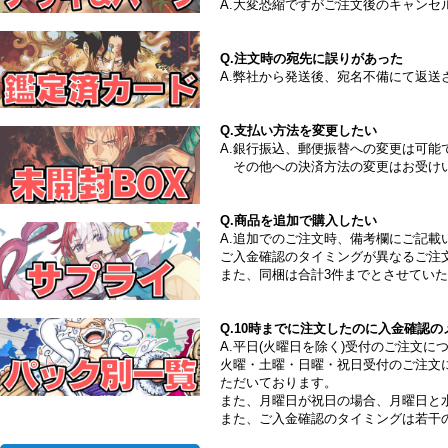
A.大変恐縮ですがご注文後のキャンセ
Q.注文時の宛先に誤りがあった
A.弊社から発送後、宛名不備にて返
Q.支払い方法を変更したい
A.銀行振込、郵便振替への変更は可
その他への決済方法の変更はお受け
Q.商品を追加で購入したい
A.追加でのご注文時、備考欄にご記
ご入金確認のタイミングが異なるご注
また、同梱は合計3件までとさせてい
Q.10時までに注文したのに入金確認
A.平日(火曜日を除く)受付のご注文に
火曜・土曜・日曜・祝日受付のご注文
ただいております。
また、月曜日が祝日の場合、月曜日と
また、ご入金確認のタイミングは若干