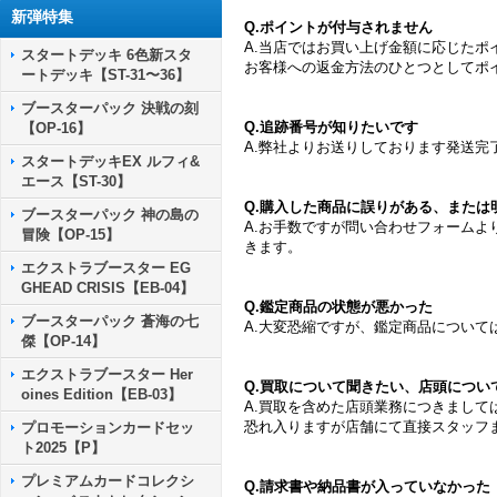
新弾特集
Q.ポイントが付与されません
A.当店ではお買い上げ金額に応じたポ
スタートデッキ 6色新スタ
お客様への返金方法のひとつとしてポ
ートデッキ【ST-31〜36】
ブースターパック 決戦の刻
Q.追跡番号が知りたいです
【OP-16】
A.弊社よりお送りしております発送
スタートデッキEX ルフィ&
エース【ST-30】
Q.購入した商品に誤りがある、または
ブースターパック 神の島の
A.お手数ですが問い合わせフォーム
冒険【OP-15】
きます。
エクストラブースター EG
GHEAD CRISIS【EB-04】
Q.鑑定商品の状態が悪かった
ブースターパック 蒼海の七
A.大変恐縮ですが、鑑定商品につい
傑【OP-14】
エクストラブースター Her
Q.買取について聞きたい、店頭につい
oines Edition【EB-03】
A.買取を含めた店頭業務につきまして
恐れ入りますが店舗にて直接スタッフ
プロモーションカードセッ
ト2025【P】
プレミアムカードコレクシ
Q.請求書や納品書が入っていなかった