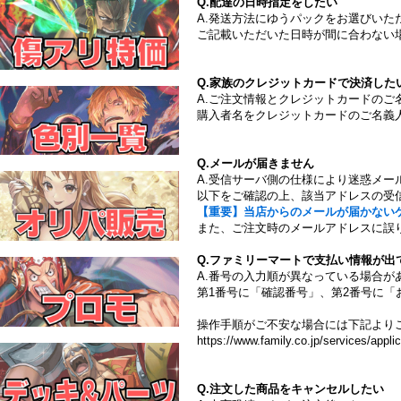
Q.配達の日時指定をしたい
A.発送方法にゆうパックをお選びい
ご記載いただいた日時が間に合わない
Q.家族のクレジットカードで決済した
A.ご注文情報とクレジットカードの
購入者名をクレジットカードのご名義
Q.メールが届きません
A.受信サーバ側の仕様により迷惑メー
以下をご確認の上、該当アドレスの受
【重要】当店からのメールが届かない
また、ご注文時のメールアドレスに誤
Q.ファミリーマートで支払い情報が出
A.番号の入力順が異なっている場合が
第1番号に「確認番号」、第2番号に「
操作手順がご不安な場合には下記より
https://www.family.co.jp/services/applic
Q.注文した商品をキャンセルしたい