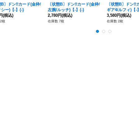
B〕ドン!!カード(金枠/
〔状態B〕ドン!!カード(金枠/
〔状態B〕ドン!!
シー)【-】{-}
左腕/ルッチ)【-】{-}
ギア4/ルフィ)【-】
0円
(税込)
2,780円
(税込)
3,580円
(税込)
2枚
在庫数 7枚
在庫数 2枚