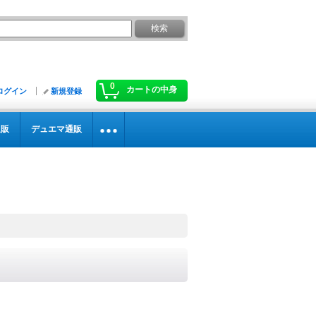
0
カートの中身
ログイン
新規登録
通販
デュエマ通販