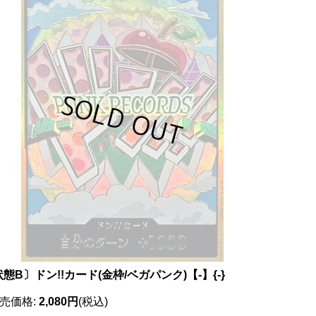
態B〕ドン!!カード(金枠/ベガパンク)【-】{-}
売価格
:
2,080円
(税込)