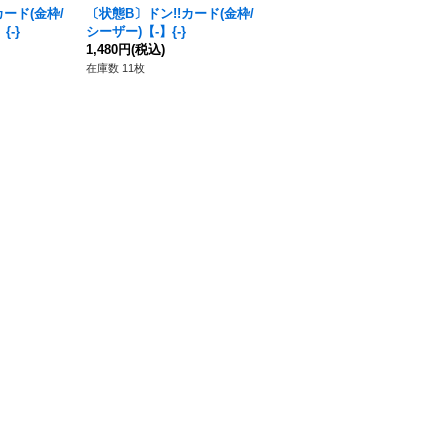
カード(金枠/
〔状態B〕ドン!!カード(金枠/
〔状態B〕ドン!!カード(金枠/
{-}
シーザー)【-】{-}
サカズキ)【-】{-}
1,480円
(税込)
2,380円
(税込)
在庫数 11枚
在庫数 12枚