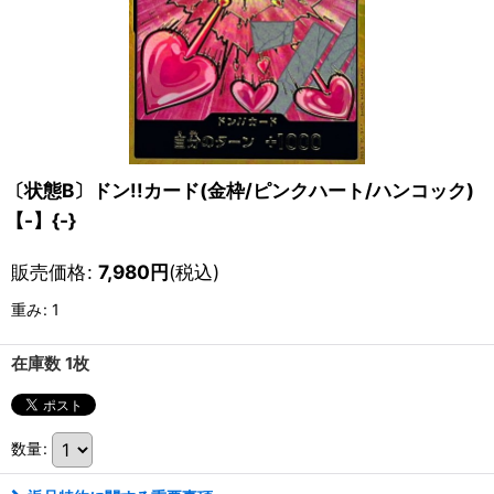
〔状態B〕ドン!!カード(金枠/ピンクハート/ハンコック)
【-】{-}
販売価格
:
7,980
円
(税込)
重み
:
1
在庫数 1枚
数量
: