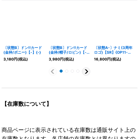
〔状態B〕ドン!!カード
〔状態B〕ドン!!カード
〔状態A-〕ナミ(3周年
(金枠/ボニー)【-】{-}
(金枠/帽子/ロビン)【-】
ロゴ)【SR】{OP11-
{-}
054}
3,180
円
(税込)
3,980
円
(税込)
16,800
円
(税込)
【在庫数について】
商品ページに表示されている在庫数は通販サイト上の
在庫数となります。各店舗の在庫数とは異なりますの