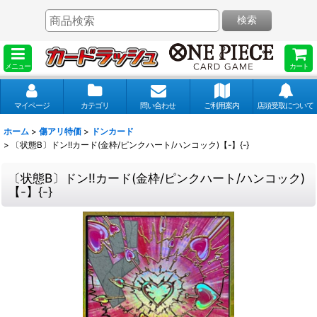
検索
メニュー
カート
マイページ
カテゴリ
問い合わせ
ご利用案内
店頭受取について
ホーム
>
傷アリ特価
>
ドンカード
>
〔状態B〕ドン!!カード(金枠/ピンクハート/ハンコック)【-】{-}
〔状態B〕ドン!!カード(金枠/ピンクハート/ハンコック)
【-】{-}