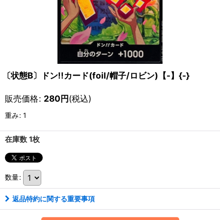
〔状態B〕ドン!!カード(foil/帽子/ロビン)【-】{-}
販売価格
:
280
円
(税込)
重み
:
1
在庫数 1枚
数量
:
返品特約に関する重要事項