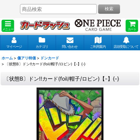
検索
メニュー
カート
マイページ
カテゴリ
問い合わせ
ご利用案内
店頭受取について
ホーム
>
傷アリ特価
>
ドンカード
>
〔状態B〕ドン!!カード(foil/帽子/ロビン)【-】{-}
〔状態B〕ドン!!カード(foil/帽子/ロビン)【-】{-}