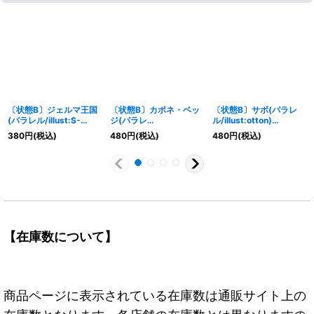
〔状態B〕ジェルマ王国
〔状態B〕カポネ・ベッ
〔状態B〕サボ(パラレ
(パラレル/illust:S-
ジ(パラレ
ル/illust:otton)
KINOKO)【C/P】
ル/illust:tasaka)
【SR/P】{OP05-007}
380
円
(税込)
480
円
(税込)
480
円
(税込)
{OP06-079}
【R/P】{OP04-100}
【在庫数について】
商品ページに表示されている在庫数は通販サイト上の