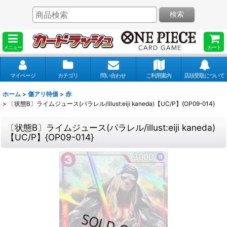
検索
メニュー
カート
マイページ
カテゴリ
問い合わせ
ご利用案内
店頭受取について
ホーム
>
傷アリ特価
>
赤
>
〔状態B〕ライムジュース(パラレル/illust:eiji kaneda)【UC/P】{OP09-014}
〔状態B〕ライムジュース(パラレル/illust:eiji kaneda)
【UC/P】{OP09-014}