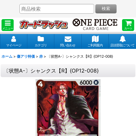
検索
メニュー
カート
マイページ
カテゴリ
問い合わせ
ご利用案内
店頭受取について
ホーム
>
傷アリ特価
>
赤
>
〔状態A-〕シャンクス【R】{OP12-008}
〔状態A-〕シャンクス【R】{OP12-008}