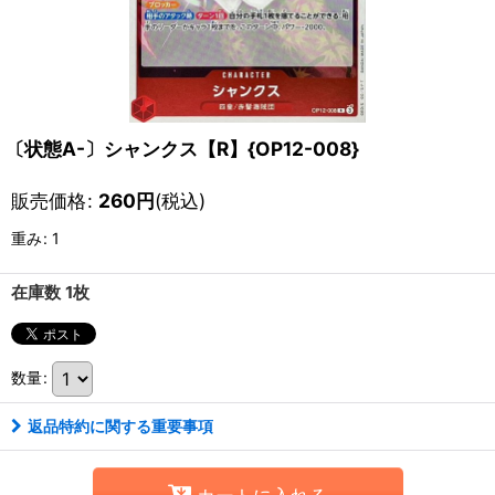
〔状態A-〕シャンクス【R】{OP12-008}
販売価格
:
260
円
(税込)
重み
:
1
在庫数 1枚
数量
:
返品特約に関する重要事項