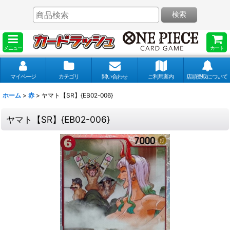
検索
メニュー
カート
マイページ
カテゴリ
問い合わせ
ご利用案内
店頭受取について
ホーム
>
赤
>
ヤマト【SR】{EB02-006}
ヤマト【SR】{EB02-006}