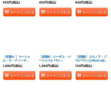
【R/P】{EB01-051}
ル/illust:HISASHI
ル/illust:Akanegumo)
550
円
(税込)
450
円
(税込)
640
円
(税込)
HUJIWARA)【C/P】
【R/P】{PRB02-015}
{OP05-097}
カートに入れる
カートに入れる
カートに入れる
〔状態A-〕マーシャ
〔状態B〕ジーザス・バ
〔状態B〕ロロノア・ゾ
ル・Ｄ・ティーチ
ージェス(パラレ
ロ(パラレル/illust:eiji
(illust:Akanegumo)
ル/illust:kankurou)
kaneda)【R/P】
1,880
円
(税込)
1,480
円
(税込)
720
円
(税込)
【P】{P-100}
【R/P】{OP09-086}
{OP10-095}
カートに入れる
カートに入れる
カートに入れる