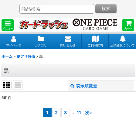
検索
メニュー
カート
マイページ
カテゴリ
問い合わせ
ご利用案内
店頭受取について
ホーム
>
傷アリ特価
>
黒
黒
表示順変更
閉じる
651
件
表示数
:
1
2
3
...
11
次
»
並び順
: