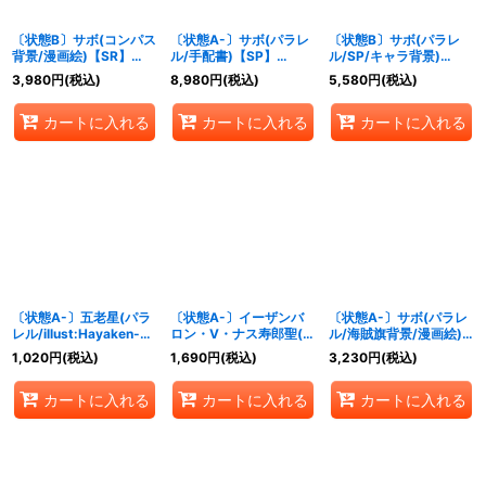
〔状態B〕サボ(コンパス
〔状態A-〕サボ(パラレ
〔状態B〕サボ(パラレ
背景/漫画絵)【SR】
ル/手配書)【SP】
ル/SP/キャラ背景)
{OP04-083}
{OP13-120}
【SP】{OP07-
3,980
円
(税込)
8,980
円
(税込)
5,580
円
(税込)
118[OP13]}
カートに入れる
カートに入れる
カートに入れる
〔状態A-〕五老星(パラ
〔状態A-〕イーザンバ
〔状態A-〕サボ(パラレ
レル/illust:Hayaken-
ロン・V・ナス寿郎聖(パ
ル/海賊旗背景/漫画絵)
sarena)【SR/P】
ラレル/白文
【SEC/P】{OP13-120}
1,020
円
(税込)
1,690
円
(税込)
3,230
円
(税込)
{OP13-082}
字/illust:Gege
Akutami)【R/P】
カートに入れる
カートに入れる
カートに入れる
{OP13-080}