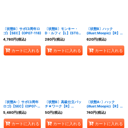
〔状態B〕サボ(3周年ロ
〔状態B〕モンキー・
〔状態B〕ハック
ゴ)【SEC】{OP07-118}
D・ルフィ【L】{ST08-
(illust:Moopic)【R】
001}
{OP12-089}
4,780
円
(税込)
280
円
(税込)
620
円
(税込)
カートに入れる
カートに入れる
カートに入れる
〔状態A-〕サボ(3周年
〔状態B〕高級仕立パッ
〔状態A-〕ハック
ロゴ)【SEC】{OP07-
チ★ワーク【R】
(illust:Moopic)【R】
118}
{OP05-094}
{OP12-089}
5,480
円
(税込)
50
円
(税込)
740
円
(税込)
カートに入れる
カートに入れる
カートに入れる