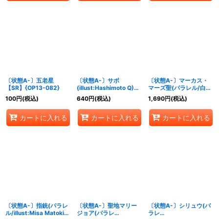
〔状態A-〕五老星
〔状態A-〕サボ
〔状態A-〕マーカス・
【SR】{OP13-082}
(illust:Hashimoto Q)
マーズ聖(パラレル/白文
【SEC】{OP13-120}
字/illust:Gege
100
円
(税込)
640
円
(税込)
1,690
円
(税込)
Akutami)【R/P】
{OP13-091}
カートに入れる
カートに入れる
カートに入れる
〔状態A-〕指銃(パラレ
〔状態A-〕聖地マリー
〔状態A-〕シリュウ(パ
ル/illust:Misa Matoki)
ジョア(パラレ
ラレ