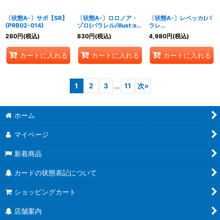
〔状態A-〕サボ【SR】
〔状態A-〕ロロノア・
〔状態A-〕レベッカ(パ
{PRB02-014}
ゾロ(パラレル/illust:eiji
ラレ
kaneda)【R/P】
ル/illust:Hashimoto Q)
260
円
(税込)
830
円
(税込)
4,980
円
(税込)
{OP10-095}
【SP】{OP05-091}
カートに入れる
カートに入れる
カートに入れる
1
2
3
...
11
次
»
ホーム
マイページ
新着商品
カードの状態表記について
ショッピングカート
店舗案内