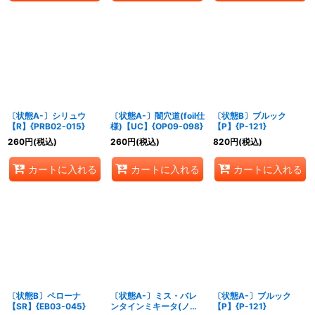
〔状態A-〕シリュウ
〔状態A-〕闇穴道(foil仕
〔状態B〕ブルック
【R】{PRB02-015}
様)【UC】{OP09-098}
【P】{P-121}
260
円
(税込)
260
円
(税込)
820
円
(税込)
カートに入れる
カートに入れる
カートに入れる
〔状態B〕ペローナ
〔状態A-〕ミス・バレ
〔状態A-〕ブルック
【SR】{EB03-045}
ンタインミキータ(ノー
【P】{P-121}