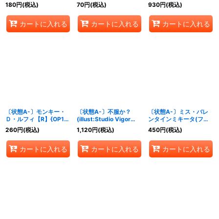
マル仕
180
円
(税込)
70
円
(税込)
930
円
(税込)
様/illust:NAKAuMA)
【R】{OP14-087}
カートに入れる
カートに入れる
カートに入れる
〔状態A-〕モンキー・
〔状態A-〕不服か？
〔状態A-〕ミス・バレ
Ｄ・ルフィ【R】{OP15-
(illust:Studio Vigor
ンタインミキータ(フル
092}
Co.Ltd)【UC】{OP14-
アー
260
円
(税込)
1,120
円
(税込)
450
円
(税込)
099}
ト/foil/illust:NAKAuMA
)【R】{OP14-087}
カートに入れる
カートに入れる
カートに入れる