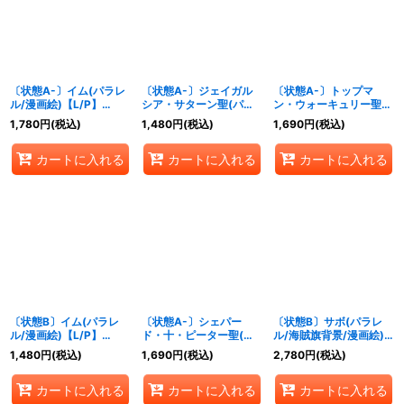
〔状態A-〕イム(パラレ
〔状態A-〕ジェイガル
〔状態A-〕トップマ
ル/漫画絵)【L/P】
シア・サターン聖(パラ
ン・ウォーキュリー聖
{OP13-079}
レル/白文字/illust:Gege
(パラレル/白文
1,780
円
(税込)
1,480
円
(税込)
1,690
円
(税込)
Akutami)【R/P】
字/illust:Gege
{OP13-083}
Akutami)【R/P】
カートに入れる
カートに入れる
カートに入れる
{OP13-089}
〔状態B〕イム(パラレ
〔状態A-〕シェパー
〔状態B〕サボ(パラレ
ル/漫画絵)【L/P】
ド・十・ピーター聖(パ
ル/海賊旗背景/漫画絵)
{OP13-079}
ラレル/白文
【SEC/P】{OP13-120}
1,480
円
(税込)
1,690
円
(税込)
2,780
円
(税込)
字/illust:Gege
Akutami)【R/P】
カートに入れる
カートに入れる
カートに入れる
{OP13-084}