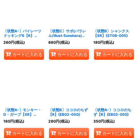
絞り込む
〔状態A-〕パイレーツ
〔状態C〕サボ(パラレ
〔状態B〕シャンクス
ドッキング6【R】
ル/illust:Sunohara)
【SR】{ST08-005}
{OP15-088}
【SR/P】{PRB02-014}
260
円
(税込)
680
円
(税込)
180
円
(税込)
カートに入れる
カートに入れる
カートに入れる
〔状態A-〕モンキー・
〔状態B〕ココロのちず
〔状態A-〕ココロのち
D・ガープ【SR】
【R】{EB02-050}
ず【R】{EB02-050}
{OP11-095}
160
円
(税込)
280
円
(税込)
350
円
(税込)
カートに入れる
カートに入れる
カートに入れる