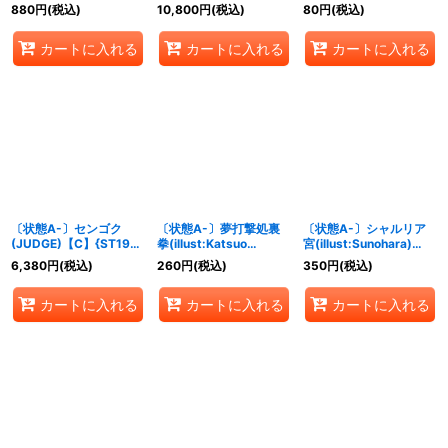
ル/illust:otton)
スト)【L】{OP06-080}
880
円
(税込)
10,800
円
(税込)
80
円
(税込)
【SR/P】{OP14-091}
カートに入れる
カートに入れる
カートに入れる
〔状態A-〕センゴク
〔状態A-〕夢打撃処裏
〔状態A-〕シャルリア
(JUDGE)【C】{ST19-
拳(illust:Katsuo
宮(illust:Sunohara)
002}
Tadano)【UC】{OP12-
【UC】{OP13-086}
6,380
円
(税込)
260
円
(税込)
350
円
(税込)
098}
カートに入れる
カートに入れる
カートに入れる