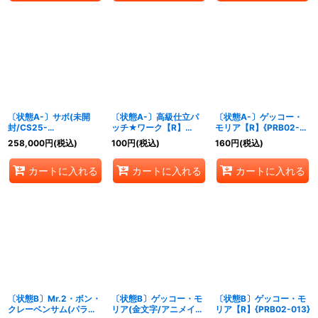
〔状態A-〕サボ(未開
〔状態A-〕高級仕立パ
〔状態A-〕ゲッコー・
封/CS25-
ッチ★ワーク【R】
モリア【R】{PRB02-
26/illust:tatsuya)
{OP05-094}
013}
258,000
円
(税込)
100
円
(税込)
160
円
(税込)
【SEC】{OP13-120}
カートに入れる
カートに入れる
カートに入れる
〔状態B〕Mr.2・ボン・
〔状態B〕ゲッコー・モ
〔状態B〕ゲッコー・モ
クレーベンサム(パラレ
リア(金文字/アニメイラ
リア【R】{PRB02-013}