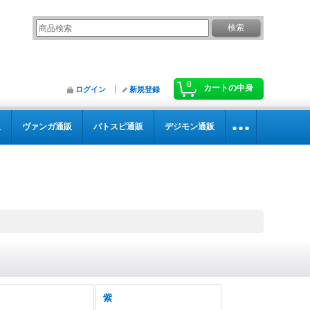
0
カートの中身
ログイン
新規登録
販
ヴァンガ通販
バトスピ通販
デジモン通販
紫