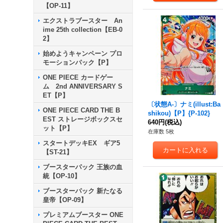
【OP-11】
エクストラブースター An
ime 25th collection【EB-0
2】
始めようキャンペーン プロ
モーションパック【P】
ONE PIECE カードゲー
ム 2nd ANNIVERSARY S
ET【P】
〔状態A-〕ナミ(illust:Ba
ONE PIECE CARD THE B
shikou)【P】{P-102}
EST ストレージボックスセ
640円
(税込)
ット【P】
在庫数 5枚
スタートデッキEX ギア5
【ST-21】
ブースターパック 王族の血
統【OP-10】
ブースターパック 新たなる
皇帝【OP-09】
プレミアムブースター ONE