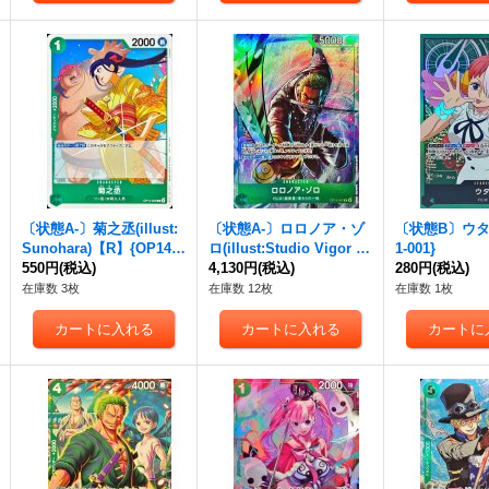
〔状態A-〕菊之丞(illust:
〔状態A-〕ロロノア・ゾ
〔状態B〕ウタ【
Sunohara)【R】{OP14-0
ロ(illust:Studio Vigor C
1-001}
23}
550円
(税込)
o.Ltd)【R】{OP13-037}
4,130円
(税込)
280円
(税込)
在庫数 3枚
在庫数 12枚
在庫数 1枚