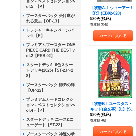
ョン - ベストセレクションv
ol.5 -【P】
〔状態A-〕ウィーアー！
【R】{EB02-020}
ブースターパック 受け継が
580円
(税込)
れる意志【OP-13】
在庫数 35枚
トレジャーキャンペーンパ
ック【P】
プレミアムブースター ONE
PIECE CARD THE BEST v
ol.2【PRB-02】
スタートデッキ 6色スター
トデッキ(2025)【ST-23〜2
8】
ブースターパック 師弟の絆
【OP-12】
プレミアムカードコレクシ
〔状態B〕ユースタス・
ョン - ベストセレクションv
キッド(金文字)【L】{ST0
ol.4 -【P】
2-001}
980円
(税込)
スタートデッキ エース&ニ
在庫数 4枚
ューゲート【ST-22】
ブースターパック 神速の拳