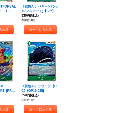
TFORSAL
〔状態A-〕バギー(パラレ
ー・D・ル
ル/フルアート)【C/P】{S
61}
T30-011}
830円
(税込)
在庫数 4枚
ンキー・
〔状態A-〕ラブーン【U
】{PRB0
C】{OP15-035}
350円
(税込)
在庫数 4枚