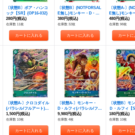
〔状態B〕ボア・ハンコ
〔状態B〕(NOTFORSAL
〔状態A-〕(NO
ック【SR】{OP16-032}
E無し)モンキー・D・ル
E無し)モンキ
280円
(税込)
フィ【P】{P-061}
380円
(税込)
フィ【P】{P-0
480円
(税込)
在庫数 11枚
在庫数 32枚
在庫数 98枚
〔状態A-〕クロコダイル
〔状態A-〕モンキー・
〔状態B〕モ
(パラレル/フルアート)
D・ルフィ(パラレル/フル
Ｄ・ルフィ【SR
【C/P】{ST30-010}
1,500円
(税込)
アート)【SR/P】{ST30-0
9,980円
(税込)
2-005}
180円
(税込)
12}
在庫数 10枚
在庫数 4枚
在庫数 10枚