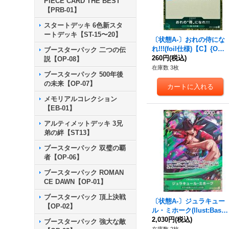
PIECE CARD THE BEST
【PRB-01】
スタートデッキ 6色新スタ
ートデッキ【ST-15〜20】
〔状態A-〕おれの侍にな
れ!!!(foil仕様)【C】{OP0
ブースターパック 二つの伝
1-055}
260円
(税込)
説【OP-08】
在庫数 3枚
ブースターパック 500年後
の未来【OP-07】
メモリアルコレクション
【EB-01】
アルティメットデッキ 3兄
弟の絆【ST13】
ブースターパック 双璧の覇
者【OP-06】
ブースターパック ROMAN
CE DAWN【OP-01】
ブースターパック 頂上決戦
〔状態A-〕ジュラキュー
【OP-02】
ル・ミホーク(llust:Bashi
kou)【SR】{ST12-003}
2,030円
(税込)
ブースターパック 強大な敵