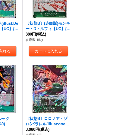
llust:De
〔状態B〕(赤白版)モンキ
a)【UC】{O
ー・D・ルフィ【UC】{O
P07-033}
380円
(税込)
在庫数 15枚
ルック
〔状態B〕ロロノア・ゾ
40}
ロ(パラレル/illust:otton)
【L/P】{OP12-020}
3,980円
(税込)