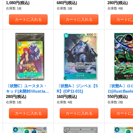
02-025}
1,080円
(税込)
から全開だ!!!【R】{OP13
680円
(税込)
フィ【P】{P-0
280円
(税込)
-040}
在庫数 1枚
在庫数 1枚
在庫数 4枚
〔状態C〕ユースタス・
〔状態A-〕ジンベエ【S
〔状態A-〕ロ
キッド(未開封/illust:tasa
R】{OP11-031}
ロ(illust:Bas
ka)【P】{P-003}
280円
(税込)
160円
(税込)
{OP12-020}
550円
(税込)
在庫数 1枚
在庫数 4枚
在庫数 2枚