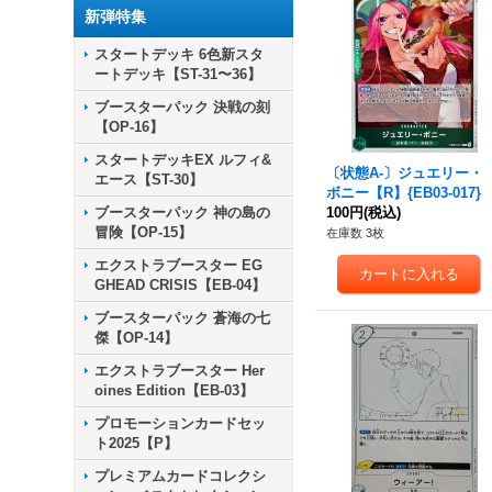
新弾特集
スタートデッキ 6色新スタ
ートデッキ【ST-31〜36】
ブースターパック 決戦の刻
【OP-16】
スタートデッキEX ルフィ&
〔状態A-〕ジュエリー・
エース【ST-30】
ボニー【R】{EB03-017}
ブースターパック 神の島の
100円
(税込)
冒険【OP-15】
在庫数 3枚
エクストラブースター EG
GHEAD CRISIS【EB-04】
ブースターパック 蒼海の七
傑【OP-14】
エクストラブースター Her
oines Edition【EB-03】
プロモーションカードセッ
ト2025【P】
プレミアムカードコレクシ