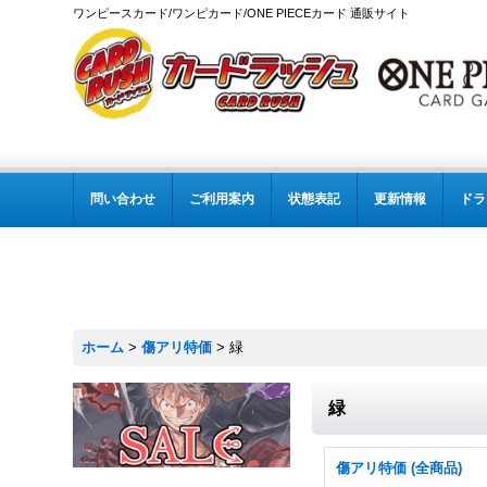
ワンピースカード/ワンピカード/ONE PIECEカード 通販サイト
問い合わせ
ご利用案内
状態表記
更新情報
ドラ
ホーム
>
傷アリ特価
>
緑
緑
傷アリ特価 (全商品)