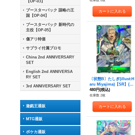
在庫数 2枚
【OP-03】
ブースターパック 謀略の王
国【OP-04】
ブースターパック 新時代の
主役【OP-05】
傷アリ特価
サプライ付属プロモ
China 2nd ANNIVERSARY
SET
English 2nd ANNIVERSA
RY SET
〔状態B〕たしぎ(illust:H
aru Miyajima)【SR】{O
3rd ANNIVERSARY SET
P10-032}
480円
(税込)
在庫数 2枚
遊戯王通販
MTG通販
ポケカ通販