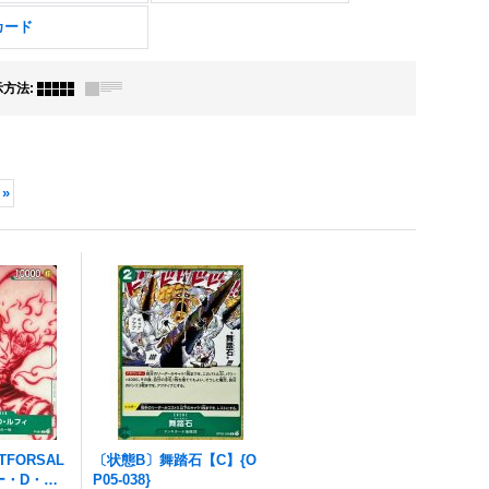
カード
示方法
:
»
TFORSAL
〔状態B〕舞踏石【C】{O
ー・D・ル
P05-038}