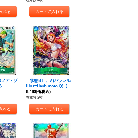
在庫数 4枚
ロノア・ゾ
〔状態B〕ナミ(パラレル/
}
illust:Hashimoto Q)【S
R/P】{OP14-031}
8,480円
(税込)
在庫数 2枚