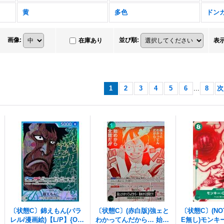
黄
多色
ドン
画像
:
並び順
:
在庫あり
表
1
2
3
4
5
6
...
8
次
〔状態C〕錦えもん(パラ
〔状態C〕(赤白版)強ェと
〔状態C〕(NO
レル/漫画絵)【L/P】{OP
わかってんだから… 始め
E無し)モンキ