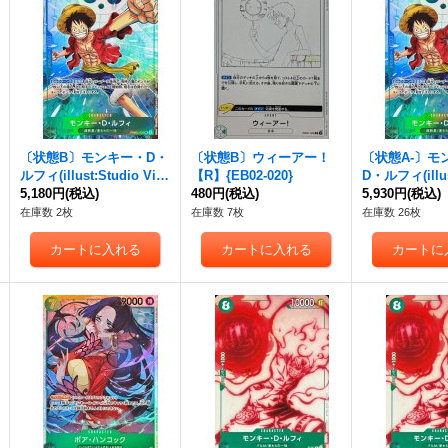
〔状態B〕モンキー・D・
〔状態B〕ウィーアー！
〔状態A-〕モ
ルフィ(illust:Studio Vig
【R】{EB02-020}
D・ルフィ(illus
or Co.Ltd)【SR】{PRB0
5,180円
(税込)
480円
(税込)
Vigor Co.Lt
5,930円
(税込)
2-005}
B02-005}
在庫数 2枚
在庫数 7枚
在庫数 26枚