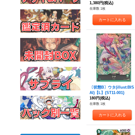
【SP】{OP07-021[OP1
1,380円
(税込)
0]}
在庫数 1枚
〔状態B〕ウタ(illust:BIS
AI)【L】{ST11-001}
180円
(税込)
在庫数 1枚