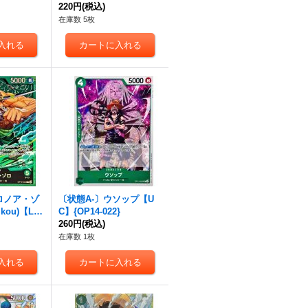
61}
220円
(税込)
在庫数 5枚
ロノア・ゾ
〔状態A-〕ウソップ【U
hikou)【L】
C】{OP14-022}
260円
(税込)
在庫数 1枚