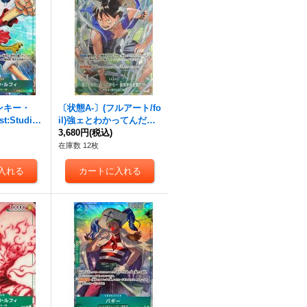
ンキー・
〔状態A-〕(フルアート/fo
t:Studio
il)強ェとわかってんだか
d)【SR】{PR
ら… 始めから全開だ!!!(ill
3,680円
(税込)
ust:otton)【R】{OP13-04
在庫数 12枚
0}