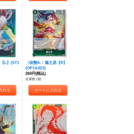
L】{ST1
〔状態A-〕菊之丞【R】
{OP14-023}
260円
(税込)
在庫数 2枚