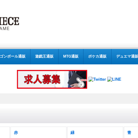
ゴンボール通販
遊戯王通販
MTG通販
ポケカ通販
デュエマ通
赤
緑
青