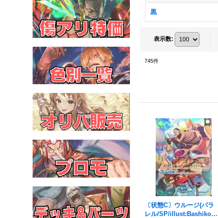
黒
表示数
:
745
件
〔状態C〕ウルージ(パラ
レル/SP/illust:Bashikou)