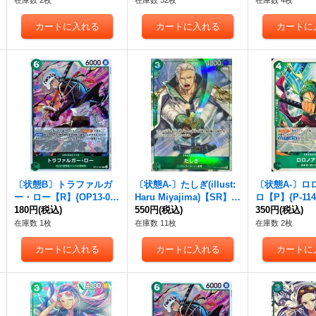
在庫数 2枚
在庫数 52枚
在庫数 4枚
〔状態B〕トラファルガ
〔状態A-〕たしぎ(illust:
〔状態A-〕ロ
ー・ロー【R】{OP13-03
Haru Miyajima)【SR】
ロ【P】{P-114
1}
180円
(税込)
{OP10-032}
550円
(税込)
350円
(税込)
在庫数 1枚
在庫数 11枚
在庫数 2枚