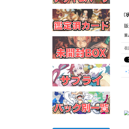
〔状
販
重
在