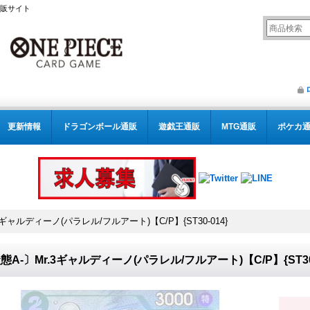
通販サイト
更新情報
ドラゴンボール通販
遊戯王通販
MTG通販
ポケカ
3ギャルディーノ(パラレル/フルアート)【C/P】{ST30-014}
態A-〕Mr.3ギャルディーノ(パラレル/フルアート)【C/P】{ST30-