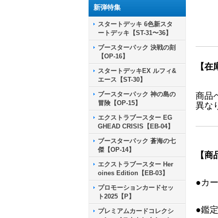
新弾特集
スタートデッキ 6色新スタ
ートデッキ【ST-31〜36】
ブースターパック 決戦の刻
【OP-16】
【在
スタートデッキEX ルフィ&
エース【ST-30】
ブースターパック 神の島の
商品
冒険【OP-15】
異な
エクストラブースター EG
GHEAD CRISIS【EB-04】
ブースターパック 蒼海の七
傑【OP-14】
【商
エクストラブースター Her
oines Edition【EB-03】
●カ
プロモーションカードセッ
ト2025【P】
●鑑
プレミアムカードコレクシ