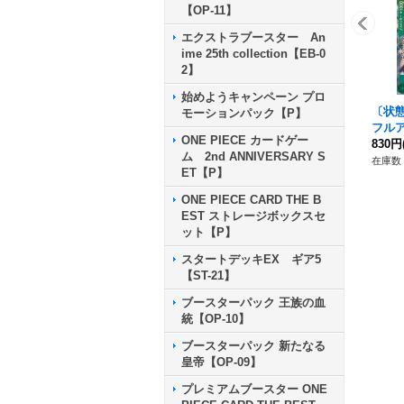
【OP-11】
エクストラブースター An
ime 25th collection【EB-0
2】
始めようキャンペーン プロ
〔状態
モーションパック【P】
フルア
ONE PIECE カードゲー
11}
830円
ム 2nd ANNIVERSARY S
在庫数 
ET【P】
ONE PIECE CARD THE B
EST ストレージボックスセ
ット【P】
スタートデッキEX ギア5
【ST-21】
ブースターパック 王族の血
統【OP-10】
ブースターパック 新たなる
皇帝【OP-09】
プレミアムブースター ONE