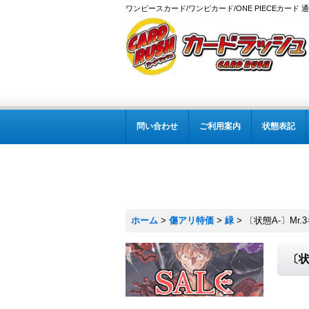
ワンピースカード/ワンピカード/ONE PIECEカード 
問い合わせ
ご利用案内
状態表記
ホーム
>
傷アリ特価
>
緑
>
〔状態A-〕Mr.
〔状