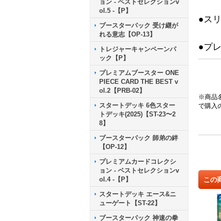
ョン - ベストセレクションv
ol.5 -【P】
●ス
ブースターパック 受け継が
れる意志【OP-13】
●プ
トレジャーキャンペーンパ
ック【P】
プレミアムブースター ONE
PIECE CARD THE BEST v
ol.2【PRB-02】
※商品
スタートデッキ 6色スター
で購入
トデッキ(2025)【ST-23〜2
8】
ブースターパック 師弟の絆
【OP-12】
プレミアムカードコレクシ
ョン - ベストセレクションv
この
ol.4 -【P】
スタートデッキ エース&ニ
ューゲート【ST-22】
ブースターパック 神速の拳