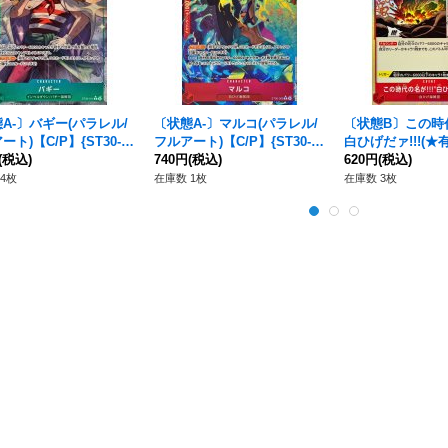
A-〕バギー(パラレル/
〔状態A-〕マルコ(パラレル/
〔状態B〕この時代
ート)【C/P】{ST30-0
フルアート)【C/P】{ST30-0
白ひげだァ!!!(★有り
(税込)
08}
740円
(税込)
【C/P】{ST30-01
620円
(税込)
4枚
在庫数 1枚
在庫数 3枚