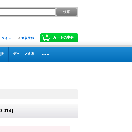
0
カートの中身
ログイン
新規登録
通販
デュエマ通販
014}