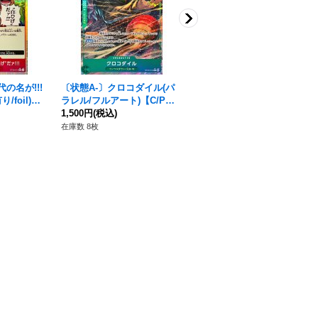
の名が!!!
〔状態A-〕クロコダイル(パ
〔状態A-〕インペルダウンの
/foil)
ラレル/フルアート)【C/P】
囚人(パラレル/TR/illust:BIS
5}
{ST30-010}
1,500円
(税込)
AI)【TR】{OP16-042}
5,480円
(税込)
在庫数 8枚
在庫数 6枚