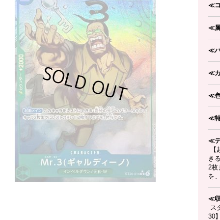
≪
≪
≪
≪
≪
≪
≪
【
きる
2枚
を
≪
スタ
30