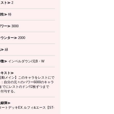
コスト≫
2
属性≫
特
パワー≫
3000
カウンター≫
2000
色≫
緑
特徴≫
インペルダウン/元B・W
テキスト≫
起動メイン】このキャラをレストにで
：自分の元々のパワー6000のキャラ
までにレストのドン!!2枚ずつまで
、付与する。
収録弾≫
ートデッキEX ルフィ&エース【ST-
】