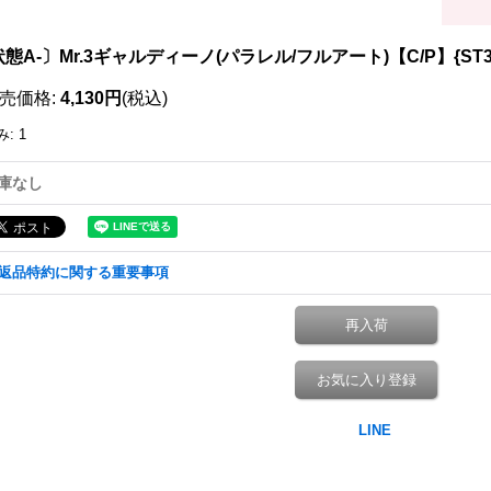
態A-〕Mr.3ギャルディーノ(パラレル/フルアート)【C/P】{ST30
売価格
:
4,130円
(税込)
み
:
1
庫なし
返品特約に関する重要事項
再入荷
お気に入り登録