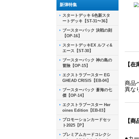
新弾特集
スタートデッキ 6色新スタ
ートデッキ【ST-31〜36】
ブースターパック 決戦の刻
【OP-16】
スタートデッキEX ルフィ&
エース【ST-30】
ブースターパック 神の島の
【在
冒険【OP-15】
エクストラブースター EG
GHEAD CRISIS【EB-04】
商品
異な
ブースターパック 蒼海の七
傑【OP-14】
エクストラブースター Her
oines Edition【EB-03】
プロモーションカードセッ
【商
ト2025【P】
プレミアムカードコレクシ
●カ