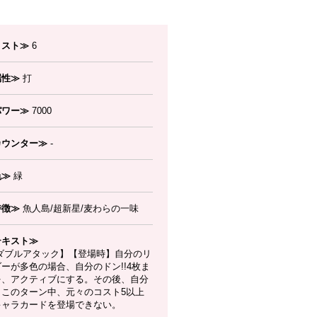
コスト≫
6
属性≫
打
パワー≫
7000
カウンター≫
-
色≫
緑
特徴≫
魚人島/超新星/麦わらの一味
テキスト≫
ダブルアタック】【登場時】自分のリ
ーが多色の場合、自分のドン!!4枚ま
を、アクティブにする。その後、自分
、このターン中、元々のコスト5以上
キャラカードを登場できない。