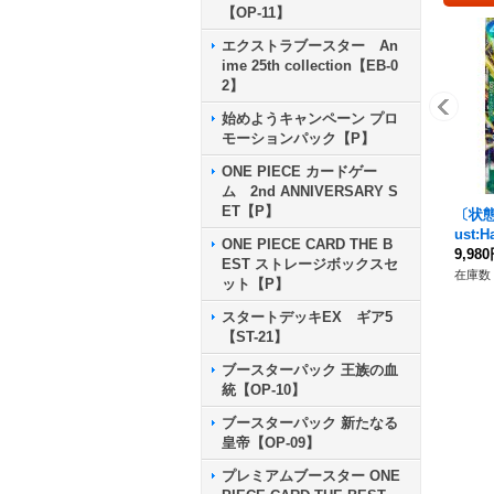
【OP-11】
エクストラブースター An
ime 25th collection【EB-0
2】
始めようキャンペーン プロ
モーションパック【P】
ONE PIECE カードゲー
ム 2nd ANNIVERSARY S
ET【P】
〔状態
ust:
ONE PIECE CARD THE B
{OP14
9,98
EST ストレージボックスセ
在庫数 
ット【P】
スタートデッキEX ギア5
【ST-21】
ブースターパック 王族の血
統【OP-10】
ブースターパック 新たなる
皇帝【OP-09】
プレミアムブースター ONE