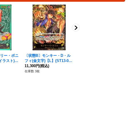
エリー・ボニ
〔状態B〕モンキー・D・ル
〔状態B〕モンキー・Ｄ・ル
イラスト)
フィ(金文字)【L】{ST13-00
フィ(パラレル/illust:Minato
3}
11,300円
(税込)
Sashima)【L/P】{OP15-09
7,180円
(税込)
8}
在庫数 3枚
在庫数 8枚