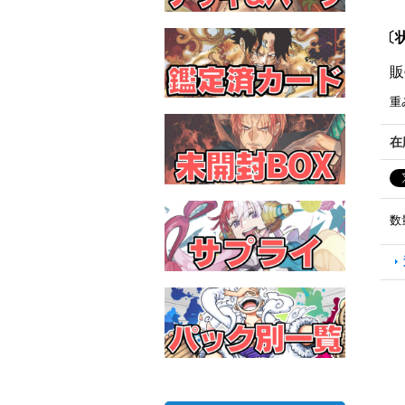
〔状
販
重
在
数