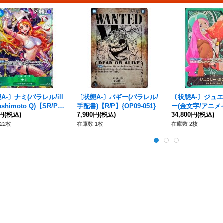
A-〕ナミ(パラレル/ill
〔状態A-〕バギー(パラレル/
〔状態A-〕ジュ
Hashimoto Q)【SR/P】
手配書)【R/P】{OP09-051}
ー(金文字/アニメ
-031}
0円
(税込)
7,980円
(税込)
【L】{OP07-019}
34,800円
(税込)
22枚
在庫数 1枚
在庫数 2枚