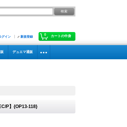
0
カートの中身
ログイン
新規登録
通販
デュエマ通販
】{OP13-118}