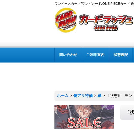
ワンピースカード/ワンピカード/ONE PIECEカード 
問い合わせ
ご利用案内
状態表記
ホーム
>
傷アリ特価
>
緑
>
〔状態B〕モンキー
〔状