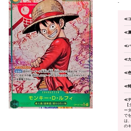
-
≪
≪
≪
≪
≪
≪
≪
【
ーダ
で
は
の