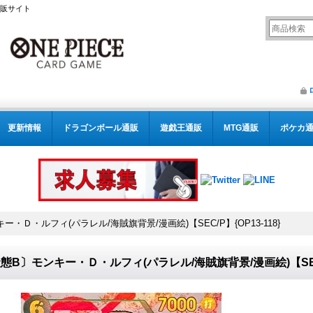
通販サイト
更新情報
ドラゴンボール通販
遊戯王通販
MTG通販
ポケカ
・Ｄ・ルフィ(パラレル/海賊旗背景/漫画絵)【SEC/P】{OP13-118}
態B〕モンキー・Ｄ・ルフィ(パラレル/海賊旗背景/漫画絵)【SEC/P