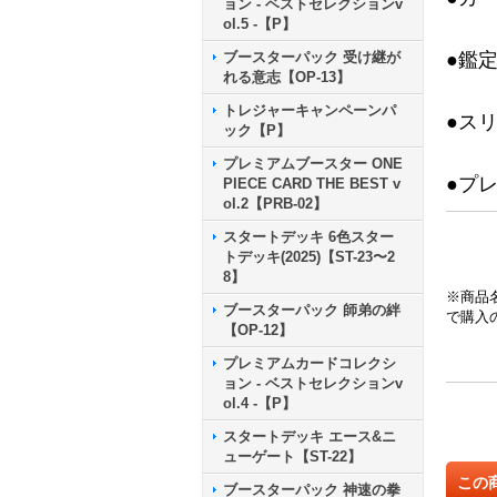
ョン - ベストセレクションv
ol.5 -【P】
ブースターパック 受け継が
●鑑
れる意志【OP-13】
トレジャーキャンペーンパ
●ス
ック【P】
プレミアムブースター ONE
●プ
PIECE CARD THE BEST v
ol.2【PRB-02】
スタートデッキ 6色スター
トデッキ(2025)【ST-23〜2
8】
※商品
ブースターパック 師弟の絆
で購入
【OP-12】
プレミアムカードコレクシ
ョン - ベストセレクションv
ol.4 -【P】
スタートデッキ エース&ニ
ューゲート【ST-22】
この
ブースターパック 神速の拳