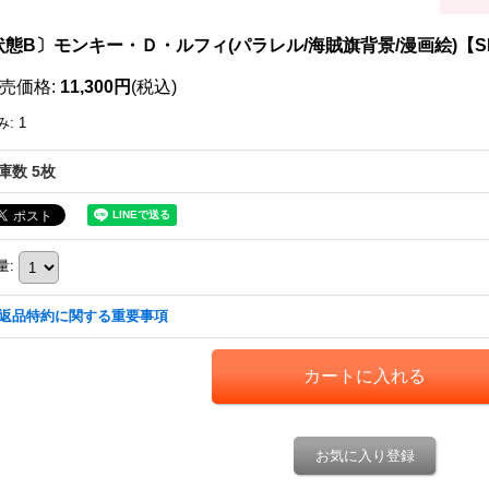
態B〕モンキー・Ｄ・ルフィ(パラレル/海賊旗背景/漫画絵)【SEC/P
売価格
:
11,300円
(税込)
み
:
1
庫数 5枚
量
:
返品特約に関する重要事項
お気に入り登録