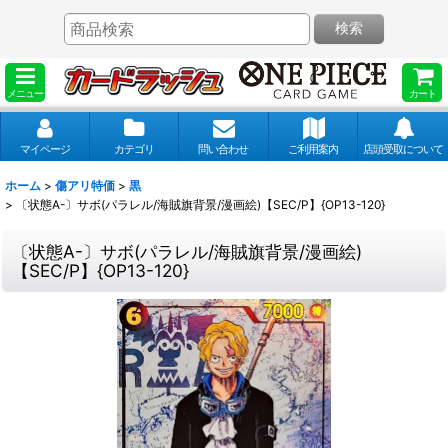
検索
メニュー
カート
マイページ
カテゴリ
問い合わせ
ご利用案内
店頭受取について
ホーム
>
傷アリ特価
>
黒
>
〔状態A-〕サボ(パラレル/海賊旗背景/漫画絵)【SEC/P】{OP13-120}
〔状態A-〕サボ(パラレル/海賊旗背景/漫画絵)
【SEC/P】{OP13-120}