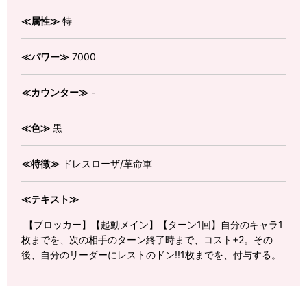
≪属性≫
特
≪パワー≫
7000
≪カウンター≫
-
≪色≫
黒
≪特徴≫
ドレスローザ/革命軍
≪テキスト≫
【ブロッカー】【起動メイン】【ターン1回】自分のキャラ1
枚までを、次の相手のターン終了時まで、コスト+2。その
後、自分のリーダーにレストのドン!!1枚までを、付与する。