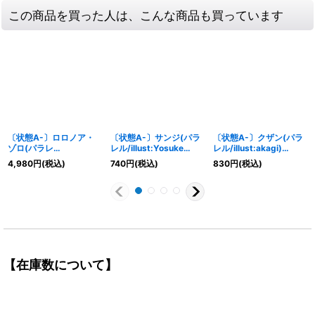
この商品を買った人は、こんな商品も買っています
〔状態A-〕ロロノア・
〔状態A-〕サンジ(パラ
〔状態A-〕クザン(パラ
ゾロ(パラレ
レル/illust:Yosuke
レル/illust:akagi)
ル/illust:otton)【L/P】
Adachi)【R/P】{EB04-
【SEC/P】{OP02-121}
4,980
円
(税込)
740
円
(税込)
830
円
(税込)
{OP12-020}
052}
【在庫数について】