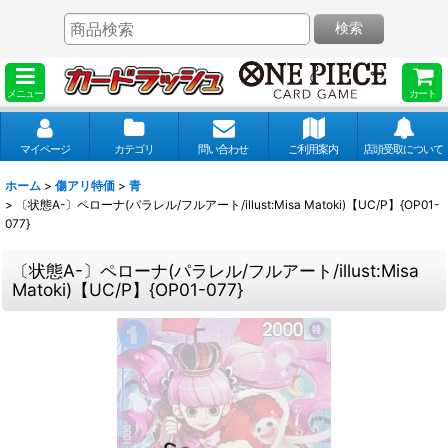
検索
メニュー
カート
マイページ
カテゴリ
問い合わせ
ご利用案内
店頭受取について
ホーム
>
傷アリ特価
>
青
>
〔状態A-〕ペローナ(パラレル/フルアート/illust:Misa Matoki)【UC/P】{OP01-
077}
〔状態A-〕ペローナ(パラレル/フルアート/illust:Misa
Matoki)【UC/P】{OP01-077}