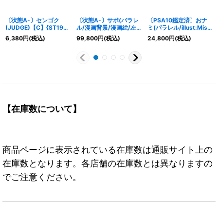
〔状態A-〕センゴク
〔状態A-〕サボ(パラレ
〔PSA10鑑定済〕おナ
(JUDGE)【C】{ST19-
ル/漫画背景/漫画絵/左
ミ(パラレル/illust:Misa
002}
下ロゴ無)【SR/SP】
Matoki)【R/P】{OP06-
6,380
円
(税込)
99,800
円
(税込)
24,800
円
(税込)
{OP04-083}
101}
【在庫数について】
商品ページに表示されている在庫数は通販サイト上の
在庫数となります。各店舗の在庫数とは異なりますの
でご注意ください。