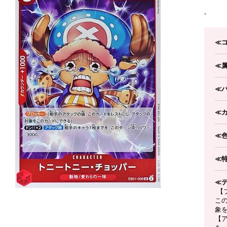
-
≪
≪
≪
≪
≪
≪
≪
【
こ
象を
【