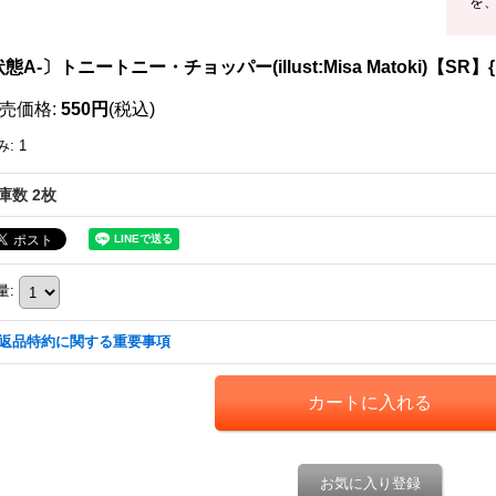
を、
態A-〕トニートニー・チョッパー(illust:Misa Matoki)【SR】{E
売価格
:
550円
(税込)
み
:
1
庫数 2枚
量
:
返品特約に関する重要事項
お気に入り登録