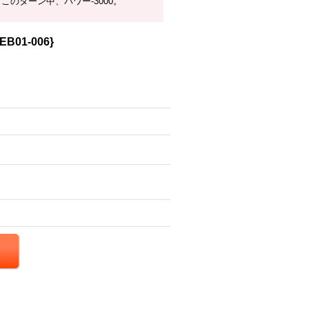
このターン中、パワー-3000。
B01-006}