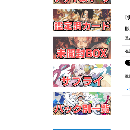
〔状
販
重
在
数