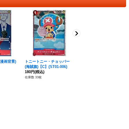
漫画背景)
トニートニー・チョッパー
トニートニー・チョッパー(il
(海賊旗)【C】{ST01-006}
lust:Misa Matoki)【SR】{E
180円
(税込)
B01-006}
580円
(税込)
在庫数 33枚
在庫数 48枚