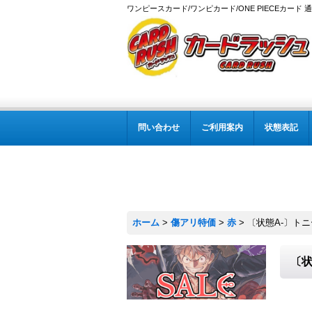
ワンピースカード/ワンピカード/ONE PIECEカード 
問い合わせ
ご利用案内
状態表記
ホーム
>
傷アリ特価
>
赤
>
〔状態A-〕トニート
〔状