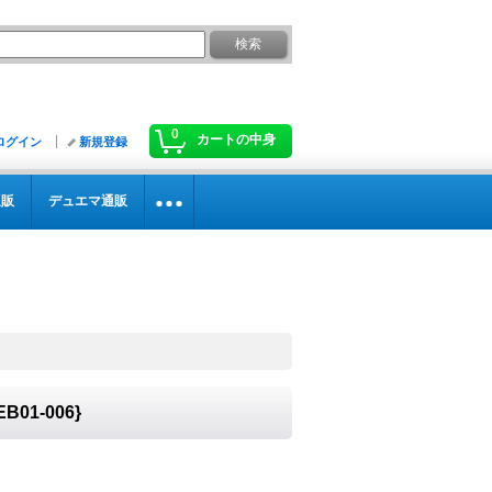
0
カートの中身
ログイン
新規登録
通販
デュエマ通販
01-006}