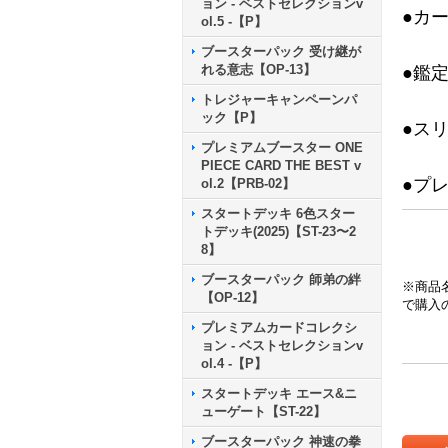
ョン - ベストセレクションv
●カ
ol.5 -【P】
ブースターパック 受け継が
れる意志【OP-13】
●鑑
トレジャーキャンペーンパ
ック【P】
●ス
プレミアムブースター ONE
PIECE CARD THE BEST v
●プ
ol.2【PRB-02】
スタートデッキ 6色スター
トデッキ(2025)【ST-23〜2
8】
ブースターパック 師弟の絆
※商品
【OP-12】
で購入
プレミアムカードコレクシ
ョン - ベストセレクションv
ol.4 -【P】
スタートデッキ エース&ニ
ューゲート【ST-22】
ブースターパック 神速の拳