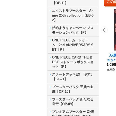
この
【OP-11】
エクストラブースター An
ime 25th collection【EB-0
2】
始めようキャンペーン プロ
モーションパック【P】
ONE PIECE カードゲー
ム 2nd ANNIVERSARY S
ET【P】
〔状
ONE PIECE CARD THE B
ョッパー
EST ストレージボックスセ
ka F
1,08
ット【P】
3}
在庫数 
スタートデッキEX ギア5
【ST-21】
ブースターパック 王族の血
統【OP-10】
ブースターパック 新たなる
皇帝【OP-09】
プレミアムブースター ONE