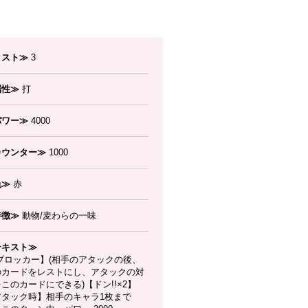
コスト≫
3
属性≫
打
パワー≫
4000
カウンター≫
1000
色≫
赤
特徴≫
動物/麦わらの一味
テキスト≫
ブロッカー】(相手のアタックの後、
のカードをレストにし、アタックの対
このカードにできる)【ドン!!×2】
アタック時】相手のキャラ1枚まで