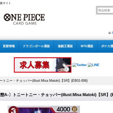
通販サイト
更新情報
ドラゴンボール通販
遊戯王通販
MTG通販
ポケカ
ニー・チョッパー(illust:Misa Matoki)【SR】{EB01-006}
態A-〕トニートニー・チョッパー(illust:Misa Matoki)【SR】{EB