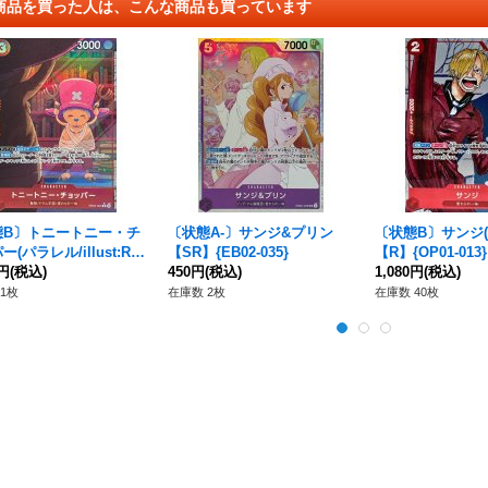
商品を買った人は、こんな商品も買っています
態B〕トニートニー・チ
〔状態A-〕サンジ&プリン
〔状態B〕サンジ(
(パラレル/illust:Riri
【SR】{EB02-035}
【R】{OP01-013}
ukaya)【R/P】{EB02-00
0円
(税込)
450円
(税込)
1,080円
(税込)
1枚
在庫数 2枚
在庫数 40枚