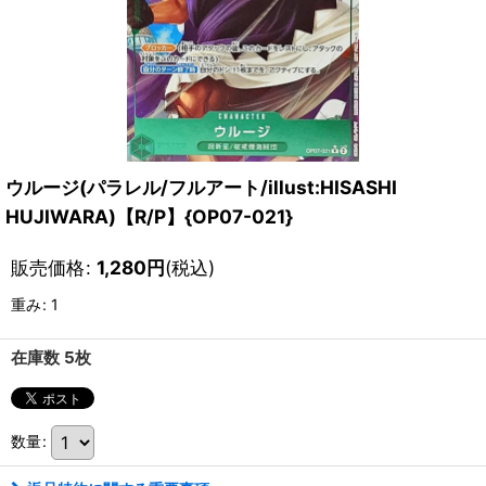
ウルージ(パラレル/フルアート/illust:HISASHI
HUJIWARA)【R/P】{OP07-021}
販売価格
:
1,280
円
(税込)
重み
:
1
在庫数 5枚
数量
: