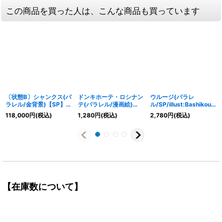
この商品を買った人は、こんな商品も買っています
〔状態B〕シャンクス(パ
ドンキホーテ・ロシナン
ウルージ(パラレ
ラレル/金背景)【SP】
テ(パラレル/漫画絵)
ル/SP/illust:Bashikou)
{OP09-004[OP13]}
【L/P】{OP05-022}
【SP】{OP07-
118,000
円
(税込)
1,280
円
(税込)
2,780
円
(税込)
021[OP10]}
【在庫数について】