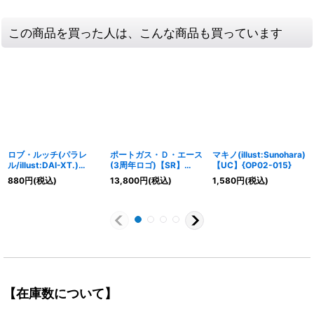
この商品を買った人は、こんな商品も買っています
ロブ・ルッチ(パラレ
ポートガス・Ｄ・エース
マキノ(illust:Sunohara)
ル/illust:DAI-XT.)
(3周年ロゴ)【SR】
【UC】{OP02-015}
【SR/P】{EB04-048}
{ST15-005}
880
円
(税込)
13,800
円
(税込)
1,580
円
(税込)
【在庫数について】