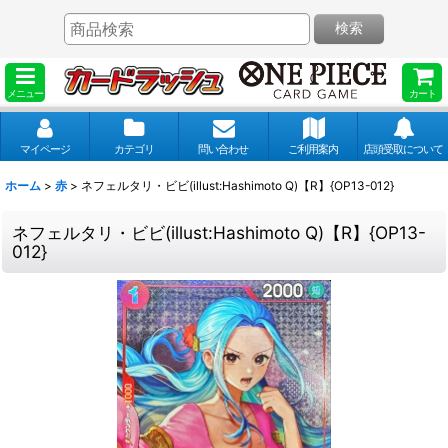
検索
メニュー
カート
マイページ
カテゴリ
問い合わせ
ご利用案内
店頭受取について
ホーム
>
赤
>
ネフェルタリ・ビビ(illust:Hashimoto Q)【R】{OP13-012}
ネフェルタリ・ビビ(illust:Hashimoto Q)【R】{OP13-
012}