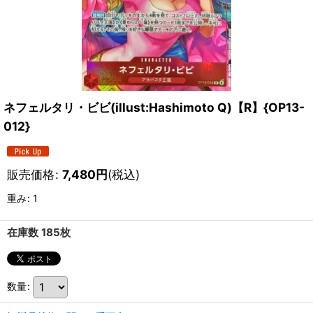
ネフェルタリ・ビビ(illust:Hashimoto Q)【R】{OP13-
012}
販売価格
:
7,480
円
(税込)
重み
:
1
在庫数 185枚
数量
: