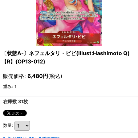
〔状態A-〕ネフェルタリ・ビビ(illust:Hashimoto Q)
【R】{OP13-012}
販売価格
:
6,480
円
(税込)
重み
:
1
在庫数 31枚
数量
: