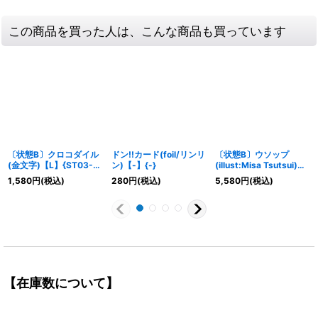
この商品を買った人は、こんな商品も買っています
〔状態B〕クロコダイル
ドン!!カード(foil/リンリ
〔状態B〕ウソップ
(金文字)【L】{ST03-
ン)【-】{-}
(illust:Misa Tsutsui)
001}
【L】{OP10-042}
1,580
円
(税込)
280
円
(税込)
5,580
円
(税込)
【在庫数について】