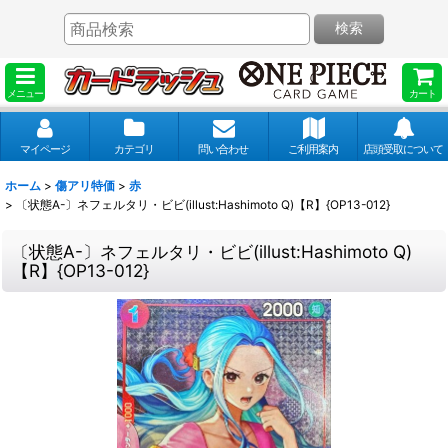
検索
メニュー
カート
マイページ
カテゴリ
問い合わせ
ご利用案内
店頭受取について
ホーム
>
傷アリ特価
>
赤
>
〔状態A-〕ネフェルタリ・ビビ(illust:Hashimoto Q)【R】{OP13-012}
〔状態A-〕ネフェルタリ・ビビ(illust:Hashimoto Q)
【R】{OP13-012}