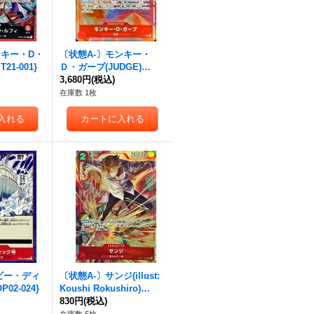
ンキー・D・
〔状態A-〕モンキー・
21-001}
Ｄ・ガープ(JUDGE)
【R】{OP13-016}
3,680円
(税込)
在庫数 1枚
ビー・ディ
〔状態A-〕サンジ(illust:
02-024}
Koushi Rokushiro)
【C】{ST21-003}
830円
(税込)