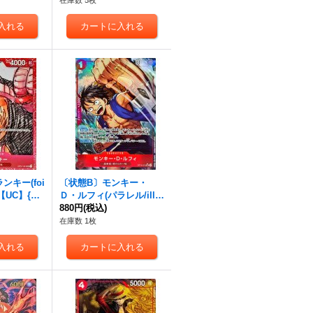
在庫数 5枚
ンキー(foi
〔状態B〕モンキー・
【UC】{OP
Ｄ・ルフィ(パラレル/illu
st:Nijihayashi)【SR/P】
880円
(税込)
{OP14-013}
在庫数 1枚