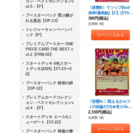
ョン - ベストセレクションv
ol.5 -【P】
〔状態B〕ウソップ(foil/
赤枠/漫画絵)【C】{ST01-
ブースターパック 受け継が
002}
380円
(税込)
れる意志【OP-13】
在庫数 4枚
トレジャーキャンペーンパ
ック【P】
プレミアムブースター ONE
PIECE CARD THE BEST v
ol.2【PRB-02】
スタートデッキ 6色スター
トデッキ(2025)【ST-23〜2
8】
ブースターパック 師弟の絆
【OP-12】
プレミアムカードコレクシ
〔状態A-〕戦えるかルフ
ョン - ベストセレクションv
ィ!!!勿論だ!!!(★有り/foil)
ol.4 -【P】
【C/P】{ST30-016}
2,330円
(税込)
スタートデッキ エース&ニ
在庫数 3枚
ューゲート【ST-22】
ブースターパック 神速の拳