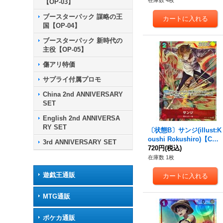
在庫数 4枚
【OP-03】
ブースターパック 謀略の王
国【OP-04】
ブースターパック 新時代の
主役【OP-05】
傷アリ特価
サプライ付属プロモ
China 2nd ANNIVERSARY
SET
English 2nd ANNIVERSA
RY SET
〔状態B〕サンジ(illust:K
oushi Rokushiro)【C】
3rd ANNIVERSARY SET
{ST21-003}
720円
(税込)
在庫数 1枚
遊戯王通販
MTG通販
ポケカ通販