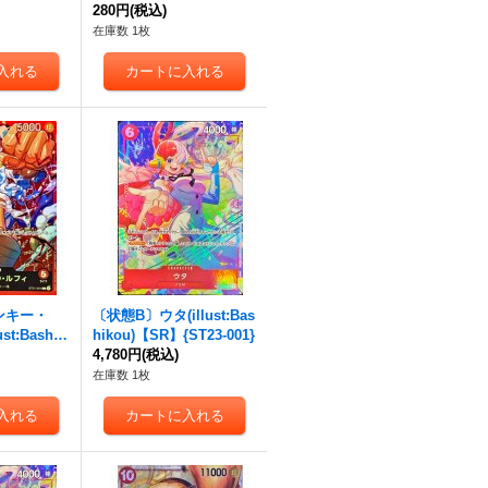
004}
280円
(税込)
在庫数 1枚
ンキー・
〔状態B〕ウタ(illust:Bas
t:Bashik
hikou)【SR】{ST23-001}
-001}
4,780円
(税込)
在庫数 1枚