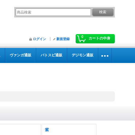
0
カートの中身
ログイン
新規登録
販
ヴァンガ通販
バトスピ通販
デジモン通販
紫