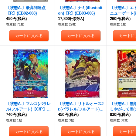
〔状態A-〕最高到達点
〔状態A-〕ナミ(illust:ott
〔状態A-〕エ
【R】{EB02-008}
on)【R】{EB03-006}
ニューゲート(ill
450円
(税込)
17,800円
(税込)
I)【L】{OP02-
260円
(税込)
在庫数 71枚
在庫数 29枚
在庫数 1枚
〔状態A-〕マルコ(パラレ
〔状態A-〕リトルオーズJ
〔状態A-〕無
ル/フルアート)【C/P】{S
r.(パラレル/フルアート)
しやがって!!!(★
T30-008}
740円
(税込)
【C/P】{ST30-009}
450円
(税込)
【C/P】{ST30-
830円
(税込)
在庫数 1枚
在庫数 3枚
在庫数 31枚