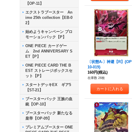
【OP-11】
エクストラブースター An
ime 25th collection【EB-0
2】
始めようキャンペーン プロ
モーションパック【P】
ONE PIECE カードゲー
ム 2nd ANNIVERSARY S
ET【P】
〔状態A-〕神避【R】{OP
ONE PIECE CARD THE B
10-019}
EST ストレージボックスセ
160円
(税込)
ット【P】
在庫数 28枚
スタートデッキEX ギア5
【ST-21】
ブースターパック 王族の血
統【OP-10】
ブースターパック 新たなる
皇帝【OP-09】
プレミアムブースター ONE