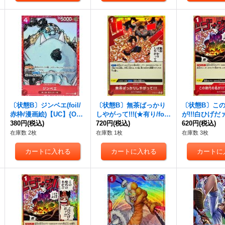
〔状態B〕ジンベエ(foil/
〔状態B〕無茶ばっかり
〔状態B〕こ
赤枠/漫画絵)【UC】{OP0
しやがって!!!(★有り/foil)
が!!!白ひげだァ
1-014}
380円
(税込)
【C/P】{ST30-017}
720円
(税込)
foil)【C/P】{S
620円
(税込)
在庫数 2枚
在庫数 1枚
在庫数 3枚