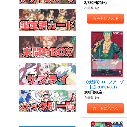
【R】{OP12-008}
2,780円
(税込)
在庫数 1枚
〔状態B〕ロロノア・ゾ
ロ【L】{OP01-001}
180円
(税込)
在庫数 1枚