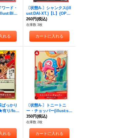
ドワード・
〔状態A-〕シャンクス(ill
ust:BISA
ust:DAI-XT.)【L】{OP09-
001}
001}
260円
(税込)
在庫数 3枚
茶ばっかり
〔状態A-〕トニートニ
有り/foil)
ー・チョッパー(illust:so
017}
wsow)【P】{P-101}
350円
(税込)
在庫数 2枚