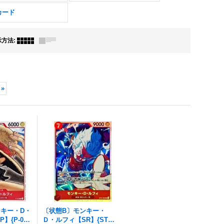
カード
示方法
:
»
ンキー・D・
〔状態B〕モンキー・
】{P-02
Ｄ・ルフィ【SR】{ST31-