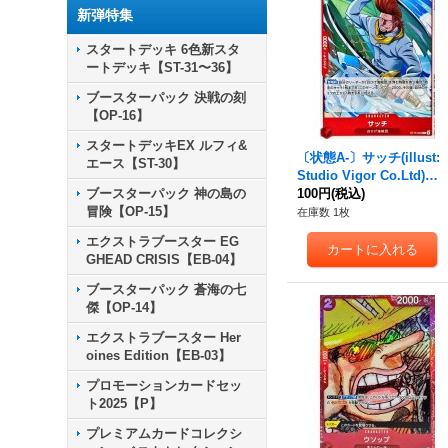
新弾特集
スタートデッキ 6色新スタ
ートデッキ【ST-31〜36】
ブースターパック 決戦の刻
【OP-16】
スタートデッキEX ルフィ&
〔状態A-〕サッチ(illust:
エース【ST-30】
Studio Vigor Co.Ltd)
ブースターパック 神の島の
【C】{ST15-004}
100円
(税込)
冒険【OP-15】
在庫数 1枚
エクストラブースター EG
GHEAD CRISIS【EB-04】
ブースターパック 蒼海の七
傑【OP-14】
エクストラブースター Her
oines Edition【EB-03】
プロモーションカードセッ
ト2025【P】
プレミアムカードコレクシ