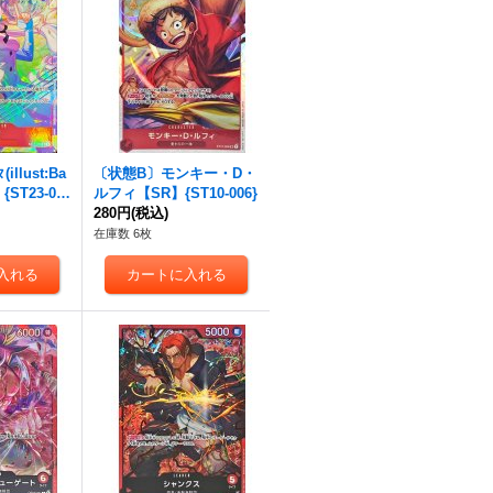
llust:Ba
〔状態B〕モンキー・D・
{ST23-00
ルフィ【SR】{ST10-006}
280円
(税込)
在庫数 6枚