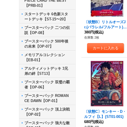
PIECE CARD THE BEST
【PRB-01】
スタートデッキ 6色新スタ
ートデッキ【ST-15〜20】
〔状態B〕リトルオーズJ
r.(パラレル/フルアート)
ブースターパック 二つの伝
【C/P】{ST30-009}
380円
(税込)
説【OP-08】
在庫数 2枚
ブースターパック 500年後
の未来【OP-07】
メモリアルコレクション
【EB-01】
アルティメットデッキ 3兄
弟の絆【ST13】
ブースターパック 双璧の覇
者【OP-06】
ブースターパック ROMAN
CE DAWN【OP-01】
ブースターパック 頂上決戦
〔状態C〕モンキー・D・
【OP-02】
ルフィ【L】{ST01-001}
680円
(税込)
ブースターパック 強大な敵