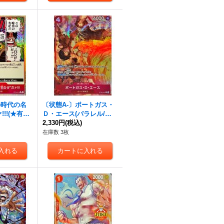
の時代の名
〔状態A-〕ポートガス・
!!!(★有り/
Ｄ・エース(パラレル/フ
T30-015}
ルアート)【SR/P】{ST30
2,330円
(税込)
-007}
在庫数 3枚