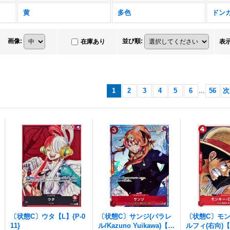
黄
多色
ドン
画像
:
並び順
:
在庫あり
表
1
2
3
4
5
6
...
56
次
〔状態C〕ウタ【L】{P-0
〔状態C〕サンジ(パラレ
〔状態C〕モ
11}
ル/Kazuno Yuikawa)【S
ルフィ(右向)【P