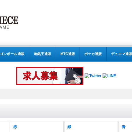
ゴンボール通販
遊戯王通販
MTG通販
ポケカ通販
デュエマ通
赤
緑
青