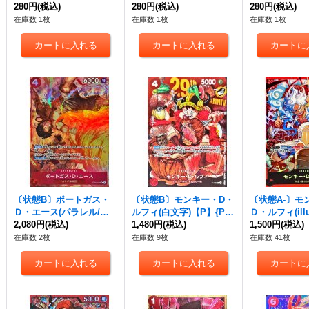
280円
(税込)
R/P】{OP10-005}
280円
(税込)
2}
280円
(税込)
在庫数 1枚
在庫数 1枚
在庫数 1枚
〔状態B〕ポートガス・
〔状態B〕モンキー・D・
〔状態A-〕モ
Ｄ・エース(パラレル/フ
ルフィ(白文字)【P】{P-1
Ｄ・ルフィ(illus
ルアート)【SR/P】{ST30
2,080円
(税込)
59}
1,480円
(税込)
ou)【L】{ST21
1,500円
(税込)
-007}
在庫数 2枚
在庫数 9枚
在庫数 41枚