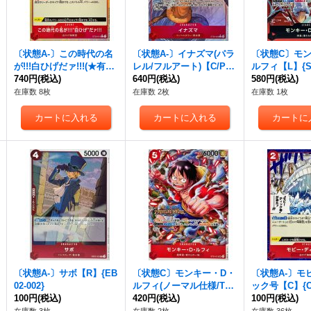
〔状態A-〕この時代の名
〔状態A-〕イナズマ(パラ
〔状態C〕モ
が!!!白ひげだァ!!!(★有り/
レル/フルアート)【C/P】
ルフィ【L】{ST
foil)【C/P】{ST30-015}
740円
(税込)
{ST30-002}
640円
(税込)
580円
(税込)
在庫数 8枚
在庫数 2枚
在庫数 1枚
〔状態A-〕サボ【R】{EB
〔状態C〕モンキー・D・
〔状態A-〕モ
02-002}
ルフィ(ノーマル仕様/TR
ック号【C】{OP
100円
(税込)
EASURECRUISE)【S
420円
(税込)
100円
(税込)
R】{ST01-012}