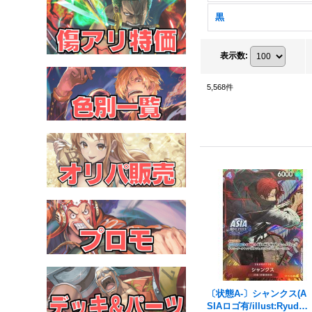
黒
表示数
:
5,568
件
〔状態A-〕シャンクス(A
SIAロゴ有/illust:Ryuda)