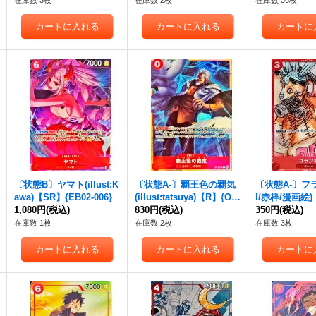
在庫数 3枚
在庫数 2枚
在庫数 36枚
〔状態B〕ヤマト(illust:K
〔状態A-〕覇王色の覇気
〔状態A-〕フラ
awa)【SR】{EB02-006}
(illust:tatsuya)【R】{OP
l/赤枠/漫画絵)
1,080円
(税込)
12-018}
830円
(税込)
01-021}
350円
(税込)
在庫数 1枚
在庫数 2枚
在庫数 3枚