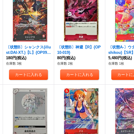
〔状態B〕シャンクス(illu
〔状態B〕神避【R】{OP
〔状態A-〕ウタ(i
st:DAI-XT.)【L】{OP09-0
10-019}
shikou)【SR】
01}
180円
(税込)
80円
(税込)
1}
5,480円
(税込)
在庫数 3枚
在庫数 2枚
在庫数 1枚