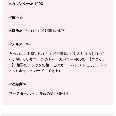
≪カウンター≫
1000
≪色≫
赤
≪特徴≫
巨人族/白ひげ海賊団傘下
≪テキスト≫
自分のコスト8以上の『白ひげ海賊団』を含む特徴を持つキ
ャラがいない場合、このキャラのパワー-4000。【ブロッカ
ー】(相手のアタックの後、このカードをレストにし、アタッ
クの対象をこのカードにできる)
≪収録弾≫
ブースターパック 決戦の刻【OP-16】