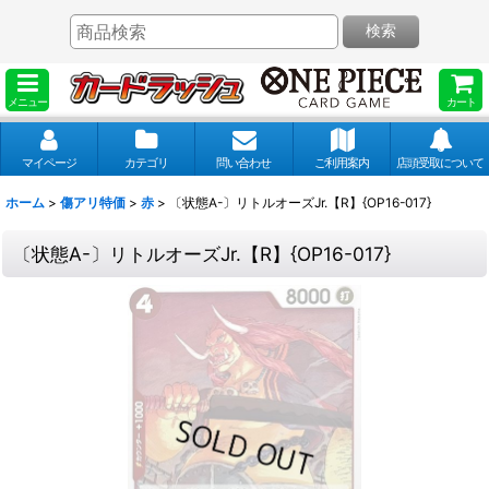
検索
メニュー
カート
マイページ
カテゴリ
問い合わせ
ご利用案内
店頭受取について
ホーム
>
傷アリ特価
>
赤
>
〔状態A-〕リトルオーズJr.【R】{OP16-017}
〔状態A-〕リトルオーズJr.【R】{OP16-017}