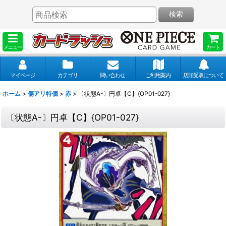
検索
メニュー
カート
マイページ
カテゴリ
問い合わせ
ご利用案内
店頭受取について
ホーム
>
傷アリ特価
>
赤
>
〔状態A-〕円卓【C】{OP01-027}
〔状態A-〕円卓【C】{OP01-027}