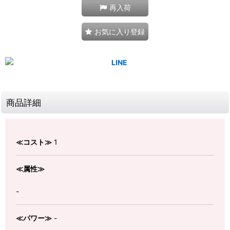
再入荷
お気に入り登録
商品詳細
≪コスト≫
1
≪属性≫
-
≪パワー≫
-