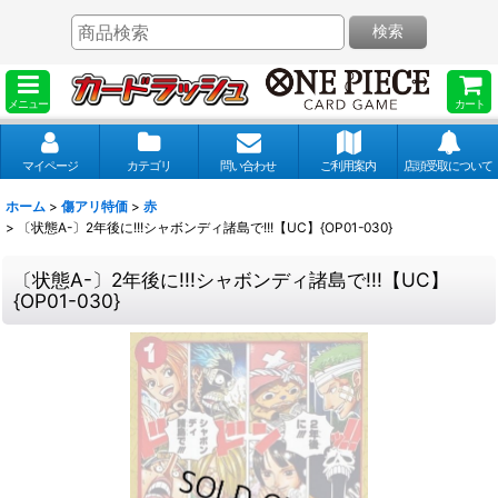
検索
メニュー
カート
マイページ
カテゴリ
問い合わせ
ご利用案内
店頭受取について
ホーム
>
傷アリ特価
>
赤
>
〔状態A-〕2年後に!!!シャボンディ諸島で!!!【UC】{OP01-030}
〔状態A-〕2年後に!!!シャボンディ諸島で!!!【UC】
{OP01-030}