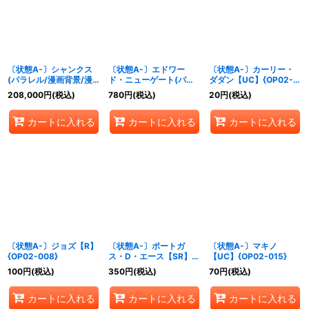
〔状態A-〕シャンクス
〔状態A-〕エドワー
〔状態A-〕カーリー・
(パラレル/漫画背景/漫
ド・ニューゲート(パラ
ダダン【UC】{OP02-
画絵/左下ロゴ無)
レル/漫画絵)【SR/P】
005}
208,000
円
(税込)
780
円
(税込)
20
円
(税込)
【SEC/SP】{OP01-
{OP02-004}
120}
カートに入れる
カートに入れる
カートに入れる
〔状態A-〕ジョズ【R】
〔状態A-〕ポートガ
〔状態A-〕マキノ
{OP02-008}
ス・D・エース【SR】
【UC】{OP02-015}
{OP02-013}
100
円
(税込)
350
円
(税込)
70
円
(税込)
カートに入れる
カートに入れる
カートに入れる