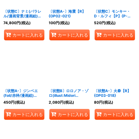
〔状態C〕ナミ(パラレ
〔状態A-〕海震【R】
〔状態C〕モンキー・
ル/漫画背景/漫画絵)
{OP02-021}
D・ルフィ【P】{P-
【R/SP】{OP01-016}
006}
74,800
円
(税込)
100
円
(税込)
520
円
(税込)
カートに入れる
カートに入れる
カートに入れる
〔状態A-〕ジンベエ
〔状態B〕ロロノア・ゾ
〔状態A-〕火拳【R】
(foil/赤枠/漫画絵)
ロ(illust:Midori
{OP03-018}
【UC】{OP01-014}
Matsuda)【SR】
450
円
(税込)
2,080
円
(税込)
80
円
(税込)
{ST01-013}
カートに入れる
カートに入れる
カートに入れる