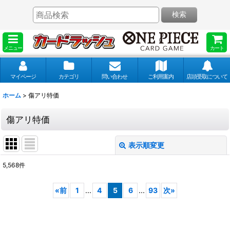
検索
メニュー
カート
マイページ
カテゴリ
問い合わせ
ご利用案内
店頭受取について
ホーム
>
傷アリ特価
傷アリ特価
表示順変更
閉じる
5,568
件
サブカテゴリ
:
«
前
1
...
4
5
6
...
93
次
»
表示数
: