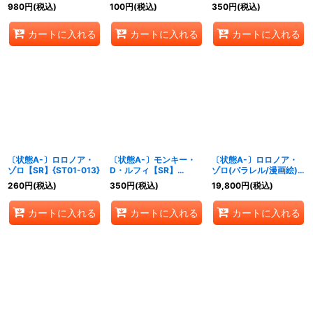
ル/illust:Anderson)
{ST01-012}
980
円
(税込)
100
円
(税込)
350
円
(税込)
【R/P】{OP06-013}
カートに入れる
カートに入れる
カートに入れる
〔状態A-〕ロロノア・
〔状態A-〕モンキー・
〔状態A-〕ロロノア・
ゾロ【SR】{ST01-013}
D・ルフィ【SR】
ゾロ(パラレル/漫画絵)
{ST10-006}
【L/P】{OP01-001}
260
円
(税込)
350
円
(税込)
19,800
円
(税込)
カートに入れる
カートに入れる
カートに入れる