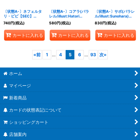
〔状態A-〕ネフェルタ
〔状態A-〕コアラ(パラ
〔状態A-〕サボ(パラレ
リ・ビビ【SEC】
レル/illust:Hatori
ル/illust:Sunohara)
{OP04-118}
Kyoka)【SR/P】
【SR/P】{OP05-007}
740
円
(税込)
580
円
(税込)
830
円
(税込)
{OP05-006}
カートに入れる
カートに入れる
カートに入れる
«
前
1
...
4
5
6
...
93
次
»
ホーム
マイページ
新着商品
カードの状態表記について
ショッピングカート
店舗案内