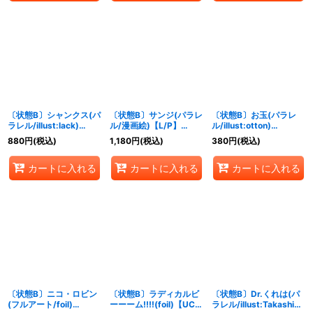
〔状態B〕シャンクス(パ
〔状態B〕サンジ(パラレ
〔状態B〕お玉(パラレ
ラレル/illust:lack)
ル/漫画絵)【L/P】
ル/illust:otton)
【SEC/P】{OP01-120}
{PRB01-001}
【UC/P】{OP01-006}
880
円
(税込)
1,180
円
(税込)
380
円
(税込)
カートに入れる
カートに入れる
カートに入れる
〔状態B〕ニコ・ロビン
〔状態B〕ラディカルビ
〔状態B〕Dr.くれは(パ
(フルアート/foil)
ーーーム!!!!(foil)【UC】
ラレル/illust:Takashi