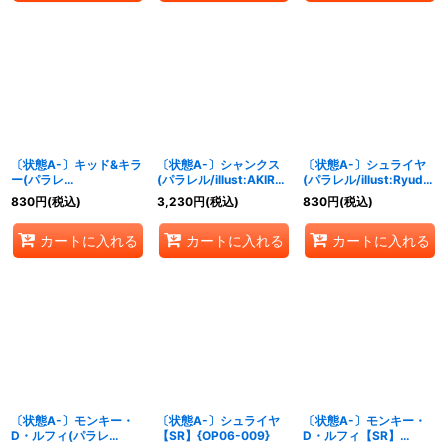
〔状態A-〕キッド&キラ
〔状態A-〕シャンクス
〔状態A-〕シュライヤ
ー(パラレ
(パラレル/illust:AKIRA
(パラレル/illust:Ryuda)
ル/illust:Yosuke
EGAWA)【SR/P】
【SR/P】{OP06-009}
830
円
(税込)
3,230
円
(税込)
830
円
(税込)
Adachi)【R/P】{EB01-
{OP06-007}
003}
カートに入れる
カートに入れる
カートに入れる
〔状態A-〕モンキー・
〔状態A-〕シュライヤ
〔状態A-〕モンキー・
D・ルフィ(パラレ
【SR】{OP06-009}
D・ルフィ【SR】