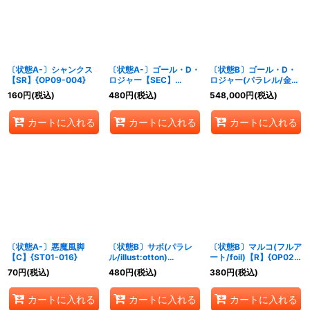
並び順
:
絞り込む
〔状態A-〕シャンクス
〔状態A-〕ゴール・D・
〔状態B〕ゴール・D・
【SR】{OP09-004}
ロジャー【SEC】
ロジャー(パラレル/金色
{OP09-118}
漫画背景/漫画絵)
160
円
(税込)
480
円
(税込)
548,000
円
(税込)
【SEC/SP】{OP09-
118}
カートに入れる
カートに入れる
カートに入れる
〔状態A-〕悪魔風脚
〔状態B〕サボ(パラレ
〔状態B〕マルコ(フルア
【C】{ST01-016}
ル/illust:otton)
ート/foil)【R】{OP02-
【SR/P】{OP05-007}
018}
70
円
(税込)
480
円
(税込)
380
円
(税込)
カートに入れる
カートに入れる
カートに入れる