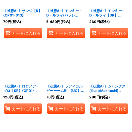
〔状態A-〕サンジ【R】
〔状態A-〕モンキー・
〔状態A-〕モンキー・
{OP01-013}
D・ルフィ(パラレ
D・ルフィ【SR】
ル/illust:K Akagishi)
{OP01-024}
70
円
(税込)
5,480
円
(税込)
260
円
(税込)
【SR/P】{OP01-024}
カートに入れる
カートに入れる
カートに入れる
〔状態A-〕ロロノア・
〔状態A-〕ラディカル
〔状態A-〕シャンクス
ゾロ【SR】{OP01-
ビーーーム!!!!【UC】
(illust:Makitoshi)
025}
{OP01-029}
【SEC】{OP01-120}
120
円
(税込)
70
円
(税込)
280
円
(税込)
カートに入れる
カートに入れる
カートに入れる