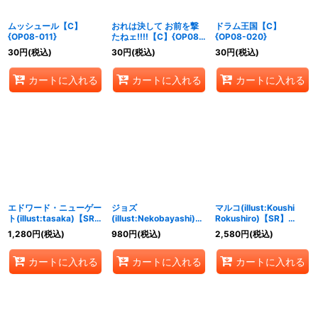
ムッシュール【C】
おれは決して お前を撃
ドラム王国【C】
{OP08-011}
たねェ!!!!【C】{OP08-
{OP08-020}
017}
30
円
(税込)
30
円
(税込)
30
円
(税込)
カートに入れる
カートに入れる
カートに入れる
エドワード・ニューゲー
ジョズ
マルコ(illust:Koushi
ト(illust:tasaka)【SR】
(illust:Nekobayashi)
Rokushiro)【SR】
{OP02-004}
【R】{OP02-008}
{OP03-013}
1,280
円
(税込)
980
円
(税込)
2,580
円
(税込)
カートに入れる
カートに入れる
カートに入れる