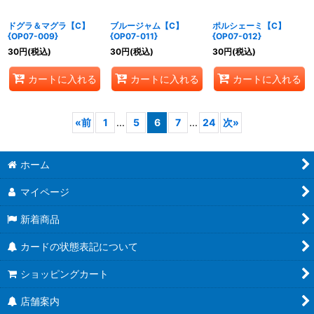
ドグラ＆マグラ【C】
ブルージャム【C】
ポルシェーミ【C】
{OP07-009}
{OP07-011}
{OP07-012}
30
円
(税込)
30
円
(税込)
30
円
(税込)
カートに入れる
カートに入れる
カートに入れる
«
前
1
...
5
6
7
...
24
次
»
ホーム
マイページ
新着商品
カードの状態表記について
ショッピングカート
店舗案内