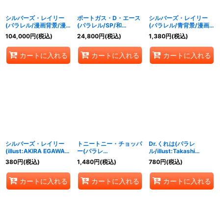
シルバーズ・レイリー
ポートガス・D・エース
シルバーズ・レイリー
(パラレル/漫画背景/漫
(パラレル/SP/和
(パラレル/青背景/漫画
画絵)【SEC/SP】
柄/illust:Tacchan)
絵)【SEC/P】{OP08-
104,000
円
(税込)
24,800
円
(税込)
1,380
円
(税込)
{OP08-118}
【SP】{OP02-
118}
013[OP08]}
カートに入れる
カートに入れる
カートに入れる
シルバーズ・レイリー
トニートニー・チョッパ
Dr.くれは(パラレ
(illust:AKIRA EGAWA)
ー(パラレ
ル/illust:Takashi
【SEC】{OP08-118}
ル/illust:Ryuda)
Yoshiike)【R/P】
380
円
(税込)
1,480
円
(税込)
780
円
(税込)
【SR/P】{OP08-007}
{OP08-015}
カートに入れる
カートに入れる
カートに入れる