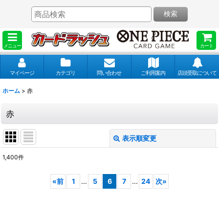
検索
メニュー
カート
マイページ
カテゴリ
問い合わせ
ご利用案内
店頭受取について
ホーム
>
赤
赤
表示順変更
閉じる
1,400
件
表示数
:
«
前
1
...
5
6
7
...
24
次
»
並び順
: