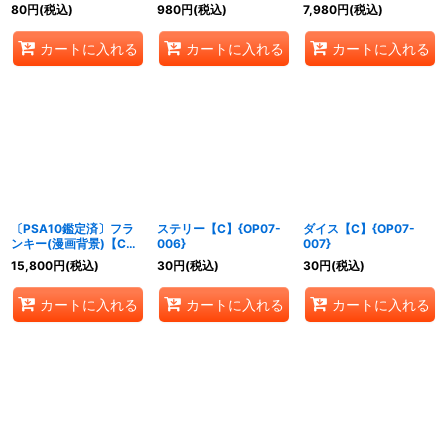
様/illust:Tacchan)
ト/foil/illust:Tacchan)
【P】{P-001}
80
円
(税込)
980
円
(税込)
7,980
円
(税込)
【P】{P-017}
【P】{P-017}
カートに入れる
カートに入れる
カートに入れる
〔PSA10鑑定済〕フラ
ステリー【C】{OP07-
ダイス【C】{OP07-
ンキー(漫画背景)【C】
006}
007}
{ST01-010}
15,800
円
(税込)
30
円
(税込)
30
円
(税込)
カートに入れる
カートに入れる
カートに入れる