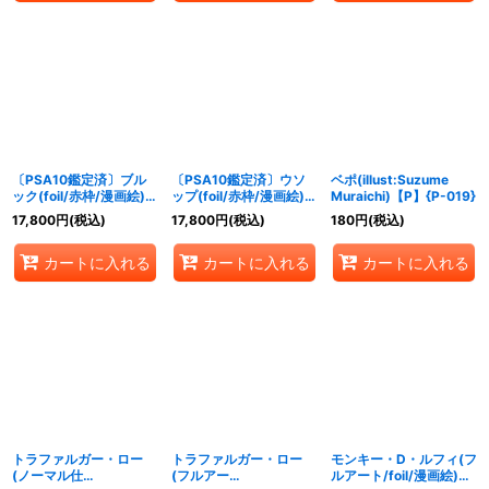
〔PSA10鑑定済〕ブル
〔PSA10鑑定済〕ウソ
ベポ(illust:Suzume
ック(foil/赤枠/漫画絵)
ップ(foil/赤枠/漫画絵)
Muraichi)【P】{P-019}
【C】{ST01-011}
【C】{ST01-002}
17,800
円
(税込)
17,800
円
(税込)
180
円
(税込)
カートに入れる
カートに入れる
カートに入れる
トラファルガー・ロー
トラファルガー・ロー
モンキー・D・ルフィ(フ
(ノーマル仕
(フルアー
ルアート/foil/漫画絵)