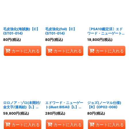
絞り込む
毛皮強化(海賊旗)【C】
毛皮強化(foil)【C】
〔PSA10鑑定済〕エド
{ST01-014}
{ST01-014}
ワード・ニューゲート
(illust:tasaka)【SR】
80
円
(税込)
80
円
(税込)
19,800
円
(税込)
{OP02-004}
カートに入れる
カートに入れる
カートに入れる
ロロノア・ゾロ(未開封/
エドワード・ニューゲー
ジョズ(ノーマル仕様)
金文字/漫画絵)【L】
ト(illust:BISAI)【L】
【R】{OP02-008}
{OP01-001}
{OP02-001}
59,800
円
(税込)
280
円
(税込)
80
円
(税込)
カートに入れる
カートに入れる
カートに入れる