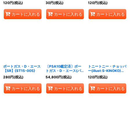
{ST15-002}
120
円
(税込)
30
円
(税込)
120
円
(税込)
カートに入れる
カートに入れる
カートに入れる
ポートガス・D・エース
〔PSA10鑑定済〕ポー
トニートニー・チョッパ
【SR】{ST15-005}
トガス・D・エース(パラ
ー(illust:S-KINOKO)
レル/SP/和
【C】{OP04-010}
280
円
(税込)
54,800
円
(税込)
120
円
(税込)
柄/illust:Tacchan)
【SP】{OP02-
カートに入れる
カートに入れる
カートに入れる
013[OP08]}