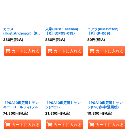
カラス
火拳(illust:Tacchan)
コアラ(illust:otton)
(illust:Anderson)【R】
【R】{OP05-019}
【P】{P-069}
{OP05-005}
380
円
(税込)
880
円
(税込)
80
円
(税込)
カートに入れる
カートに入れる
カートに入れる
〔PSA10鑑定済〕モン
〔PSA10鑑定済〕サン
〔PSA10鑑定済〕サン
キー・D・ルフィ(フルア
ジ(パラレ
ジ(foil/赤枠/漫画絵)
ート/foil/漫画絵)【P】
ル/illust:NIJIMAARC)
【C】{ST01-004}
74,800
円
(税込)
21,800
円
(税込)
19,800
円
(税込)
{P-001}
【R/P】{OP01-013}
カートに入れる
カートに入れる
カートに入れる