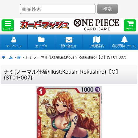
検索
メニュー
カート
マイページ
カテゴリ
問い合わせ
ご利用案内
店頭受取について
ホーム
>
赤
>
ナミ(ノーマル仕様/illust:Koushi Rokushiro)【C】{ST01-007}
ナミ(ノーマル仕様/illust:Koushi Rokushiro)【C】
{ST01-007}