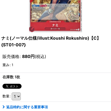
ナミ(ノーマル仕様/illust:Koushi Rokushiro)【C】
{ST01-007}
販売価格
:
880
円
(税込)
重み
:
1
在庫数 1枚
数量
:
返品特約に関する重要事項