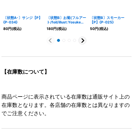
〔状態A-〕サンジ【P】
〔状態B〕お菊(フルアー
〔状態B〕スモーカー
{P-034}
ト/foil/illust:Yosuke
【P】{P-025}
Adachi)【R】{OP01-
80
円
(税込)
180
円
(税込)
50
円
(税込)
035}
【在庫数について】
商品ページに表示されている在庫数は通販サイト上の
在庫数となります。各店舗の在庫数とは異なりますの
でご注意ください。