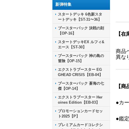
新弾特集
スタートデッキ 6色新スタ
ートデッキ【ST-31〜36】
ブースターパック 決戦の刻
【OP-16】
【在
スタートデッキEX ルフィ&
エース【ST-30】
商品
ブースターパック 神の島の
異な
冒険【OP-15】
エクストラブースター EG
GHEAD CRISIS【EB-04】
ブースターパック 蒼海の七
【商
傑【OP-14】
エクストラブースター Her
●カ
oines Edition【EB-03】
プロモーションカードセッ
ト2025【P】
●鑑
プレミアムカードコレクシ