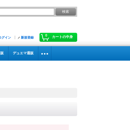
0
カートの中身
ログイン
新規登録
通販
デュエマ通販