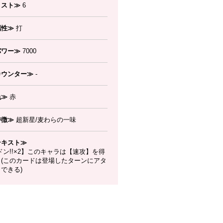
コスト≫
6
属性≫
打
パワー≫
7000
カウンター≫
-
色≫
赤
特徴≫
超新星/麦わらの一味
テキスト≫
ン!!×2】このキャラは【速攻】を得
。(このカードは登場したターンにアタ
できる)