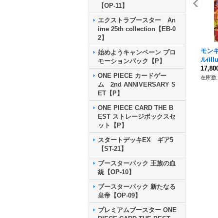
【OP-11】
エクストラブースター An
ime 25th collection【EB-0
2】
モン
始めようキャンペーン プロ
ル/ill
モーションパック【P】
P】{O
17,8
ONE PIECE カードゲー
在庫数 
ム 2nd ANNIVERSARY S
ET【P】
ONE PIECE CARD THE B
EST ストレージボックスセ
ット【P】
スタートデッキEX ギア5
【ST-21】
ブースターパック 王族の血
統【OP-10】
ブースターパック 新たなる
皇帝【OP-09】
プレミアムブースター ONE