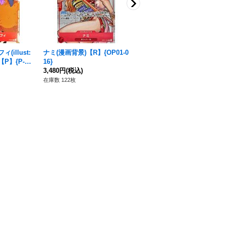
illust:
ナミ(漫画背景)【R】{OP01-0
ポートガス・D・エース(コン
)【P】{P-00
16}
パス背景/漫画絵)【SR】{OP
3,480円
(税込)
02-013}
15,800円
(税込)
在庫数 122枚
在庫数 23枚