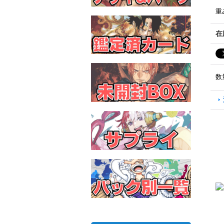
重
在
数