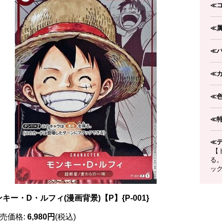
≪
≪
≪
≪
≪
≪
≪
【ド
る
ック
キー・D・ルフィ(漫画背景)【P】{P-001}
売価格
:
6,980円
(税込)