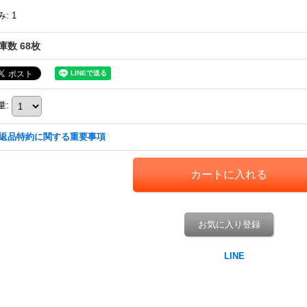
み
:
1
庫数 68枚
量
:
返品特約に関する重要事項
お気に入り登録