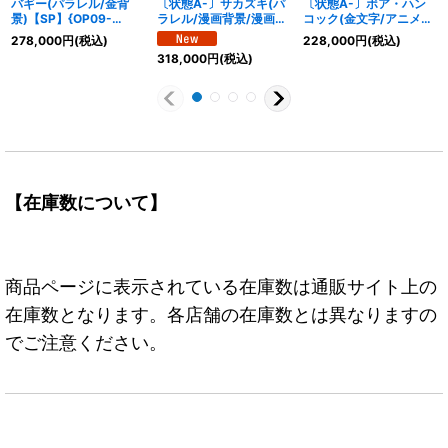
バギー(パラレル/金背
〔状態A-〕サカズキ(パ
〔状態A-〕ボア・ハン
景)【SP】{OP09-
ラレル/漫画背景/漫画
コック(金文字/アニメイ
051[OP14]}
絵)【SR/SP】{OP16-
ラスト)【L】{OP07-
278,000
円
(税込)
228,000
円
(税込)
065}
038}
318,000
円
(税込)
【在庫数について】
商品ページに表示されている在庫数は通販サイト上の
在庫数となります。各店舗の在庫数とは異なりますの
でご注意ください。