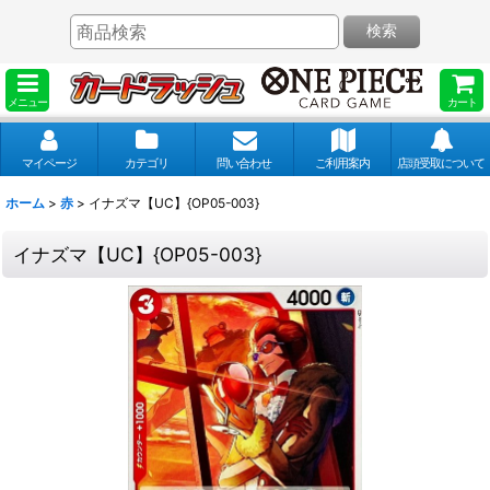
検索
メニュー
カート
マイページ
カテゴリ
問い合わせ
ご利用案内
店頭受取について
ホーム
>
赤
>
イナズマ【UC】{OP05-003}
イナズマ【UC】{OP05-003}