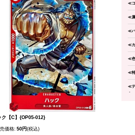
≪
≪
≪
≪
≪
≪
≪
-
ク【C】{OP05-012}
売価格
:
50円
(税込)