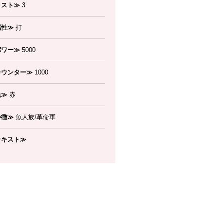
コスト≫
3
属性≫
打
パワー≫
5000
カウンター≫
1000
色≫
赤
特徴≫
魚人族/革命軍
テキスト≫