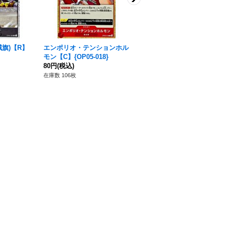
旗)【R】
エンポリオ・テンションホル
〔状態A-〕モンキー・D・ル
モン【C】{OP05-018}
フィ【SR】{ST10-006}
80円
(税込)
350円
(税込)
在庫数 106枚
在庫数 60枚