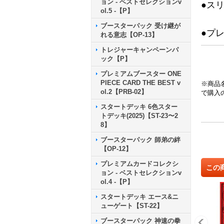
ョン - ベストセレクションv
●ス
ol.5 -【P】
ブースターパック 受け継が
●プ
れる意志【OP-13】
トレジャーキャンペーンパ
ック【P】
プレミアムブースター ONE
PIECE CARD THE BEST v
※商品
ol.2【PRB-02】
で購入
スタートデッキ 6色スター
トデッキ(2025)【ST-23〜2
8】
ブースターパック 師弟の絆
【OP-12】
プレミアムカードコレクシ
この
ョン - ベストセレクションv
ol.4 -【P】
スタートデッキ エース&ニ
ューゲート【ST-22】
ブースターパック 神速の拳