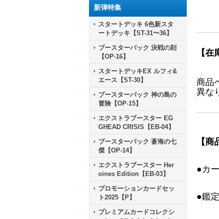
新弾特集
スタートデッキ 6色新スタ
ートデッキ【ST-31〜36】
ブースターパック 決戦の刻
【在
【OP-16】
スタートデッキEX ルフィ&
エース【ST-30】
商品
異な
ブースターパック 神の島の
冒険【OP-15】
エクストラブースター EG
GHEAD CRISIS【EB-04】
【商
ブースターパック 蒼海の七
傑【OP-14】
エクストラブースター Her
●カ
oines Edition【EB-03】
プロモーションカードセッ
●鑑
ト2025【P】
プレミアムカードコレクシ