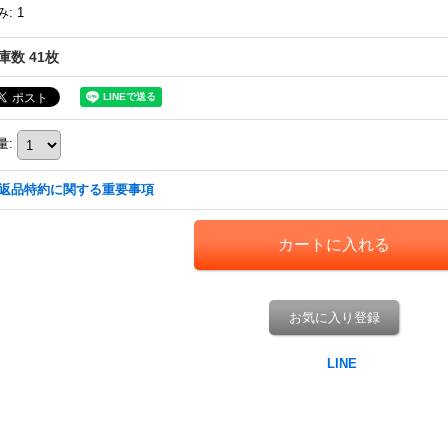
み
:
1
庫数 41枚
量
:
返品特約に関する重要事項
お気に入り登録