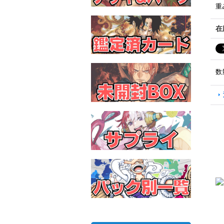
重
在
数