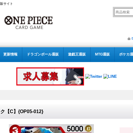
通販サイト
更新情報
ドラゴンボール通販
遊戯王通販
MTG通販
ポケカ
ク【C】{OP05-012}