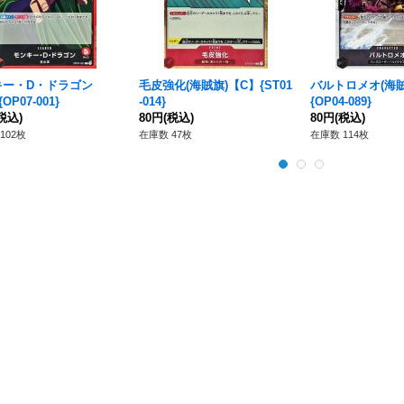
キー・D・ドラゴン
毛皮強化(海賊旗)【C】{ST01
バルトロメオ(海賊
OP07-001}
-014}
{OP04-089}
税込)
80円
(税込)
80円
(税込)
102枚
在庫数 47枚
在庫数 114枚