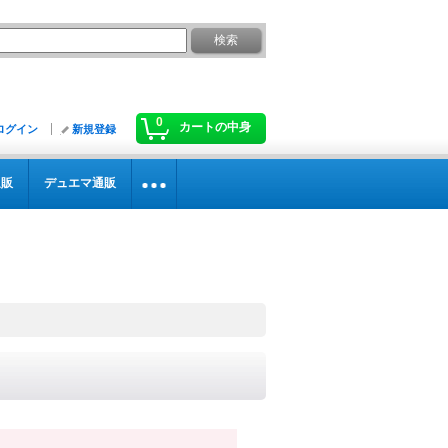
0
カートの中身
ログイン
新規登録
通販
デュエマ通販