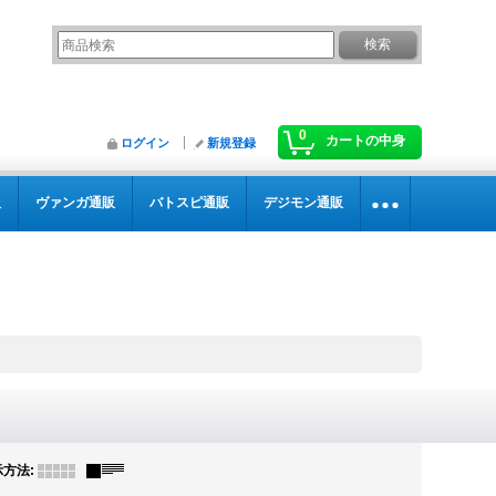
0
カートの中身
ログイン
新規登録
販
ヴァンガ通販
バトスピ通販
デジモン通販
示方法
: