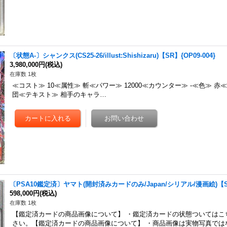
〔状態A-〕シャンクス(CS25-26/illust:Shishizaru)【SR】{OP09-004}
3,980,000円
(税込)
在庫数 1枚
≪コスト≫ 10≪属性≫ 斬≪パワー≫ 12000≪カウンター≫ -≪色≫ 赤
団≪テキスト≫ 相手のキャラ…
〔PSA10鑑定済〕ヤマト(開封済みカードのみ/Japan/シリアル/漫画絵)【SR】
598,000円
(税込)
在庫数 1枚
【鑑定済カードの商品画像について】 ・鑑定済カードの状態ついてはこ
さい。【鑑定済カードの商品画像について】 ・商品画像は実物写真では