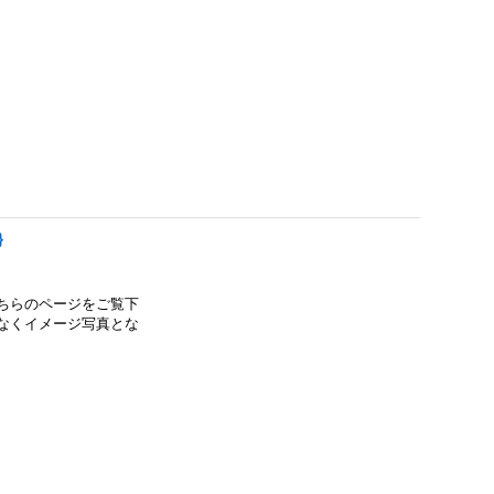
}
ちらのページをご覧下
なくイメージ写真とな