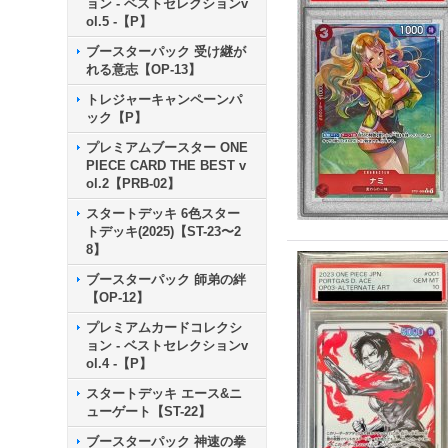
ョン - ベストセレクションv
ol.5 -【P】
ブースターパック 受け継が
れる意志【OP-13】
トレジャーキャンペーンパ
ック【P】
プレミアムブースター ONE
PIECE CARD THE BEST v
ol.2【PRB-02】
スタートデッキ 6色スター
トデッキ(2025)【ST-23〜2
8】
ブースターパック 師弟の絆
【OP-12】
プレミアムカードコレクシ
ョン - ベストセレクションv
ol.4 -【P】
スタートデッキ エース&ニ
ューゲート【ST-22】
ブースターパック 神速の拳