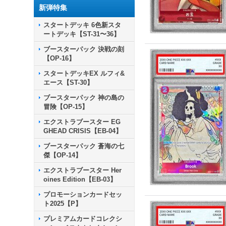
新弾特集
スタートデッキ 6色新スタ
ートデッキ【ST-31〜36】
ブースターパック 決戦の刻
【OP-16】
スタートデッキEX ルフィ&
エース【ST-30】
ブースターパック 神の島の
冒険【OP-15】
エクストラブースター EG
GHEAD CRISIS【EB-04】
ブースターパック 蒼海の七
傑【OP-14】
エクストラブースター Her
oines Edition【EB-03】
プロモーションカードセッ
ト2025【P】
プレミアムカードコレクシ