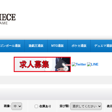
ゴンボール通販
遊戯王通販
MTG通販
ポケカ通販
デュエマ通
画像
:
並び順
:
在庫あり
表