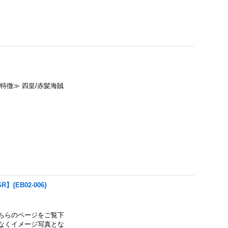
≪特徴≫ 四皇/赤髪海賊
{EB02-006}
ちらのページをご覧下
なくイメージ写真とな