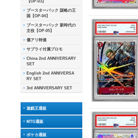
【OP-03】
ブースターパック 謀略の王
国【OP-04】
ブースターパック 新時代の
主役【OP-05】
傷アリ特価
サプライ付属プロモ
China 2nd ANNIVERSARY
SET
English 2nd ANNIVERSA
RY SET
3rd ANNIVERSARY SET
遊戯王通販
MTG通販
ポケカ通販