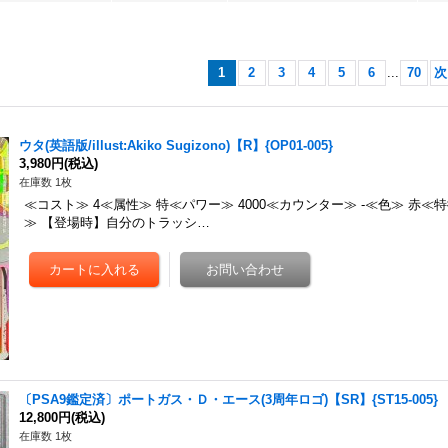
1
2
3
4
5
6
...
70
次
ウタ(英語版/illust:Akiko Sugizono)【R】{OP01-005}
3,980円
(税込)
在庫数 1枚
≪コスト≫ 4≪属性≫ 特≪パワー≫ 4000≪カウンター≫ -≪色≫ 赤≪特
≫ 【登場時】自分のトラッシ…
〔PSA9鑑定済〕ポートガス・Ｄ・エース(3周年ロゴ)【SR】{ST15-005}
12,800円
(税込)
在庫数 1枚