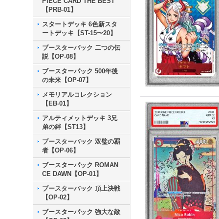
PIECE CARD THE BEST
【PRB-01】
スタートデッキ 6色新スタ
ートデッキ【ST-15〜20】
ブースターパック 二つの伝
説【OP-08】
ブースターパック 500年後
の未来【OP-07】
メモリアルコレクション
【EB-01】
アルティメットデッキ 3兄
弟の絆【ST13】
ブースターパック 双璧の覇
者【OP-06】
ブースターパック ROMAN
CE DAWN【OP-01】
ブースターパック 頂上決戦
【OP-02】
ブースターパック 強大な敵