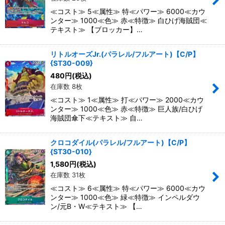
≪コスト≫ 5≪属性≫ 特≪パワー≫ 6000≪カウ
ンター≫ 1000≪色≫ 赤≪特徴≫ 白ひげ海賊団≪
テキスト≫ 【ブロッカー】…
リトルオーズJr.(パラレル/フルアート)【C/P】
{ST30-009}
480
円
(税込)
在庫数 8枚
≪コスト≫ 1≪属性≫ 打≪パワー≫ 2000≪カウ
ンター≫ 1000≪色≫ 赤≪特徴≫ 巨人族/白ひげ
海賊団傘下≪テキスト≫ 自…
クロコダイル(パラレル/フルアート)【C/P】
{ST30-010}
1,580
円
(税込)
在庫数 31枚
≪コスト≫ 6≪属性≫ 特≪パワー≫ 6000≪カウ
ンター≫ 1000≪色≫ 緑≪特徴≫ インペルダウ
ン/元B・W≪テキスト≫ 【…