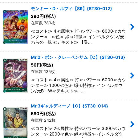
モンキー・D・ルフィ【SR】{ST30-012}
280
円
(税込)
在庫数 789枚
≪コスト≫ 4≪属性≫ 打≪パワー≫ 6000≪カウ
ンター≫ -≪色≫ 緑≪特徴≫ インペルダウン/麦
わらの一味≪テキスト≫ 【登…
Mr.2・ボン・クレーベンサム【C】{ST30-013}
50
円
(税込)
在庫数 135枚
≪コスト≫ 4≪属性≫ 打≪パワー≫ 6000≪カウ
ンター≫ 1000≪色≫ 緑≪特徴≫ インペルダウ
ン/元B・W≪テキスト≫ -…
Mr.3ギャルディーノ【C】{ST30-014}
580
円
(税込)
在庫数 242枚
≪コスト≫ 2≪属性≫ 特≪パワー≫ 3000≪カウ
ンター≫ 2000≪色≫ 緑≪特徴≫ インペルダウ