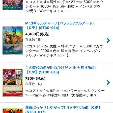
≪コスト≫ 4≪属性≫ 打≪パワー≫ 6000≪カウ
ンター≫ 1000≪色≫ 緑≪特徴≫ インペルダウ
ン/元B・W≪テキスト≫ -…
Mr.3ギャルディーノ(パラレル/フルアート)
【C/P】{ST30-014}
4,480
円
(税込)
在庫数 1枚
≪コスト≫ 2≪属性≫ 特≪パワー≫ 3000≪カウ
ンター≫ 2000≪色≫ 緑≪特徴≫ インペルダウ
ン/元B・W≪テキスト≫ 【…
この時代の名が!!!白ひげだァ!!!(★有り/foil)
【C/P】{ST30-015}
780
円
(税込)
在庫数 11枚
≪コスト≫ 1≪属性≫ -≪パワー≫ -≪カウンター
≫ -≪色≫ 赤≪特徴≫ 白ひげ海賊団≪テキス…
無茶ばっかりしやがって!!!(★有り/foil)【C/P】
{ST30-017}