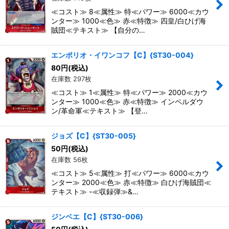
≪コスト≫ 8≪属性≫ 特≪パワー≫ 6000≪カウ
ンター≫ 1000≪色≫ 赤≪特徴≫ 四皇/白ひげ海
賊団≪テキスト≫ 【自分の…
エンポリオ・イワンコフ【C】{ST30-004}
80
円
(税込)
在庫数 297枚
≪コスト≫ 1≪属性≫ 特≪パワー≫ 2000≪カウ
ンター≫ 1000≪色≫ 赤≪特徴≫ インペルダウ
ン/革命軍≪テキスト≫ 【登…
ジョズ【C】{ST30-005}
50
円
(税込)
在庫数 56枚
≪コスト≫ 5≪属性≫ 打≪パワー≫ 6000≪カウ
ンター≫ 2000≪色≫ 赤≪特徴≫ 白ひげ海賊団≪
テキスト≫ -≪収録弾≫&…
ジンベエ【C】{ST30-006}