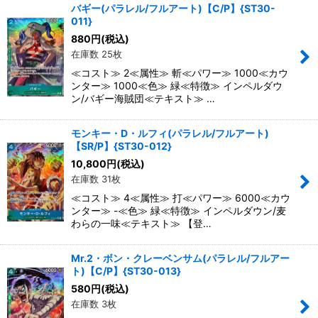
バギー(パラレル/フルアート)【C/P】{ST30-
011}
880
円
(税込)
在庫数 25枚
≪コスト≫ 2≪属性≫ 斬≪パワー≫ 1000≪カウ
ンター≫ 1000≪色≫ 緑≪特徴≫ インペルダウ
ン/バギー海賊団≪テキスト≫ …
モンキー・D・ルフィ(パラレル/フルアート)
【SR/P】{ST30-012}
10,800
円
(税込)
在庫数 31枚
≪コスト≫ 4≪属性≫ 打≪パワー≫ 6000≪カウ
ンター≫ -≪色≫ 緑≪特徴≫ インペルダウン/麦
わらの一味≪テキスト≫ 【登…
Mr.2・ボン・クレーベンサム(パラレル/フルアー
ト)【C/P】{ST30-013}
580
円
(税込)
在庫数 3枚