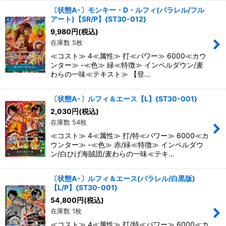
〔状態A-〕モンキー・D・ルフィ(パラレル/フル
アート)【SR/P】{ST30-012}
9,980
円
(税込)
在庫数 5枚
≪コスト≫ 4≪属性≫ 打≪パワー≫ 6000≪カウ
ンター≫ -≪色≫ 緑≪特徴≫ インペルダウン/麦
わらの一味≪テキスト≫ 【登…
〔状態A-〕ルフィ＆エース【L】{ST30-001}
2,030
円
(税込)
在庫数 54枚
≪コスト≫ 4≪属性≫ 打/特≪パワー≫ 6000≪カ
ウンター≫ -≪色≫ 赤/緑≪特徴≫ インペルダウ
ン/白ひげ海賊団/麦わらの一味≪テキ…
〔状態A-〕ルフィ＆エース(パラレル/白黒版)
【L/P】{ST30-001}
54,800
円
(税込)
在庫数 1枚
≪コスト≫ 4≪属性≫ 打/特≪パワー≫ 6000≪カ