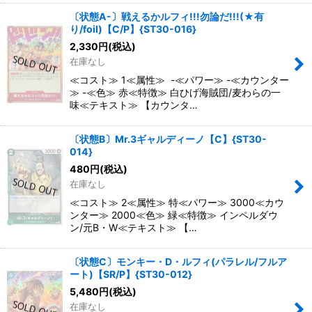
〔状態A-〕戦えるかルフィ!!!勿論だ!!!(★有
り/foil)【C/P】{ST30-016}
2,330
円
(税込)
在庫なし
≪コスト≫ 1≪属性≫ -≪パワー≫ -≪カウンター
≫ -≪色≫ 赤≪特徴≫ 白ひげ海賊団/麦わらの一
味≪テキスト≫ 【カウンタ…
〔状態B〕Mr.3ギャルディーノ【C】{ST30-
014}
480
円
(税込)
在庫なし
≪コスト≫ 2≪属性≫ 特≪パワー≫ 3000≪カウ
ンター≫ 2000≪色≫ 緑≪特徴≫ インペルダウ
ン/元B・W≪テキスト≫ 【…
〔状態C〕モンキー・D・ルフィ(パラレル/フルア
ート)【SR/P】{ST30-012}
5,480
円
(税込)
在庫なし