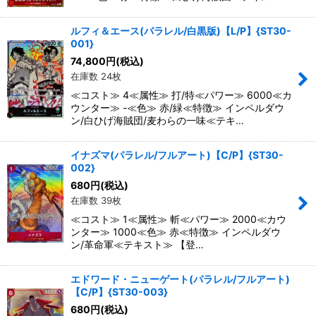
ルフィ＆エース(パラレル/白黒版)【L/P】{ST30-
001}
74,800
円
(税込)
在庫数 24枚
≪コスト≫ 4≪属性≫ 打/特≪パワー≫ 6000≪カ
ウンター≫ -≪色≫ 赤/緑≪特徴≫ インペルダウ
ン/白ひげ海賊団/麦わらの一味≪テキ…
イナズマ(パラレル/フルアート)【C/P】{ST30-
002}
680
円
(税込)
在庫数 39枚
≪コスト≫ 1≪属性≫ 斬≪パワー≫ 2000≪カウ
ンター≫ 1000≪色≫ 赤≪特徴≫ インペルダウ
ン/革命軍≪テキスト≫ 【登…
エドワード・ニューゲート(パラレル/フルアート)
【C/P】{ST30-003}
680
円
(税込)