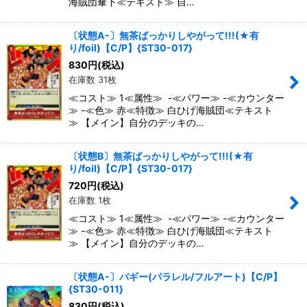
海賊団傘下≪テキスト≫ 自…
〔状態A-〕無茶ばっかりしやがって!!!(★有
り/foil)【C/P】{ST30-017}
830
円
(税込)
在庫数 31枚
≪コスト≫ 1≪属性≫ -≪パワー≫ -≪カウンター
≫ -≪色≫ 赤≪特徴≫ 白ひげ海賊団≪テキスト
≫ 【メイン】自分のデッキの…
〔状態B〕無茶ばっかりしやがって!!!(★有
り/foil)【C/P】{ST30-017}
720
円
(税込)
在庫数 1枚
≪コスト≫ 1≪属性≫ -≪パワー≫ -≪カウンター
≫ -≪色≫ 赤≪特徴≫ 白ひげ海賊団≪テキスト
≫ 【メイン】自分のデッキの…
〔状態A-〕バギー(パラレル/フルアート)【C/P】
{ST30-011}
830
円
(税込)