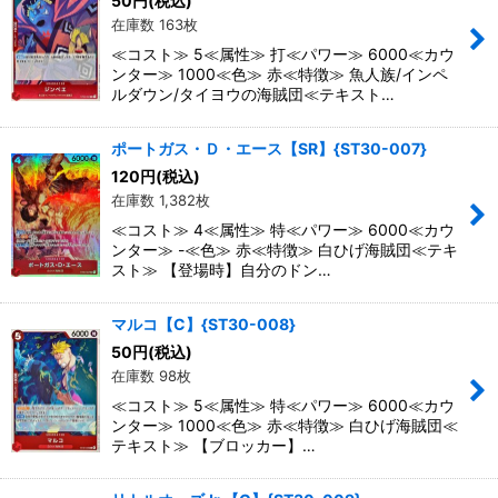
50
円
(税込)
在庫数 163枚
≪コスト≫ 5≪属性≫ 打≪パワー≫ 6000≪カウ
ンター≫ 1000≪色≫ 赤≪特徴≫ 魚人族/インペ
ルダウン/タイヨウの海賊団≪テキスト…
ポートガス・Ｄ・エース【SR】{ST30-007}
120
円
(税込)
在庫数 1,382枚
≪コスト≫ 4≪属性≫ 特≪パワー≫ 6000≪カウ
ンター≫ -≪色≫ 赤≪特徴≫ 白ひげ海賊団≪テキ
スト≫ 【登場時】自分のドン…
マルコ【C】{ST30-008}
50
円
(税込)
在庫数 98枚
≪コスト≫ 5≪属性≫ 特≪パワー≫ 6000≪カウ
ンター≫ 1000≪色≫ 赤≪特徴≫ 白ひげ海賊団≪
テキスト≫ 【ブロッカー】…