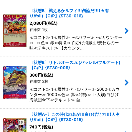
〔状態B〕戦えるかルフィ!!!勿論だ!!!(★有
り/foil)【C/P】{ST30-016}
2,080
円
(税込)
在庫数 1枚
≪コスト≫ 1≪属性≫ -≪パワー≫ -≪カウンター
≫ -≪色≫ 赤≪特徴≫ 白ひげ海賊団/麦わらの一
味≪テキスト≫ 【カウンタ…
〔状態B〕リトルオーズJr.(パラレル/フルアート)
【C/P】{ST30-009}
380
円
(税込)
在庫数 2枚
≪コスト≫ 1≪属性≫ 打≪パワー≫ 2000≪カウ
ンター≫ 1000≪色≫ 赤≪特徴≫ 巨人族/白ひげ
海賊団傘下≪テキスト≫ 自…
〔状態A-〕この時代の名が!!!白ひげだァ!!!(★有
り/foil)【C/P】{ST30-015}
740
円
(税込)