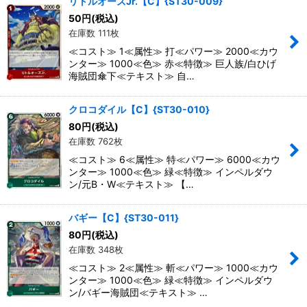
リトルオーズJr.【C】{ST30-009}
50
円
(税込)
在庫数 111枚
≪コスト≫ 1≪属性≫ 打≪パワー≫ 2000≪カウ
ンター≫ 1000≪色≫ 赤≪特徴≫ 巨人族/白ひげ
海賊団傘下≪テキスト≫ 自…
クロコダイル【C】{ST30-010}
80
円
(税込)
在庫数 762枚
≪コスト≫ 6≪属性≫ 特≪パワー≫ 6000≪カウ
ンター≫ 1000≪色≫ 緑≪特徴≫ インペルダウ
ン/元B・W≪テキスト≫ 【…
バギー【C】{ST30-011}
80
円
(税込)
在庫数 348枚
≪コスト≫ 2≪属性≫ 斬≪パワー≫ 1000≪カウ
ンター≫ 1000≪色≫ 緑≪特徴≫ インペルダウ
ン/バギー海賊団≪テキスト≫ …