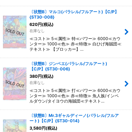
〔状態B〕マルコ(パラレル/フルアート)【C/P】
{ST30-008}
620
円
(税込)
在庫なし
≪コスト≫ 5≪属性≫ 特≪パワー≫ 6000≪カウ
ンター≫ 1000≪色≫ 赤≪特徴≫ 白ひげ海賊団≪
テキスト≫ 【ブロッカー】…
〔状態B〕ジンベエ(パラレル/フルアート)
【C/P】{ST30-006}
380
円
(税込)
在庫なし
≪コスト≫ 5≪属性≫ 打≪パワー≫ 6000≪カウ
ンター≫ 1000≪色≫ 赤≪特徴≫ 魚人族/インペ
ルダウン/タイヨウの海賊団≪テキスト…
〔状態B〕Mr.3ギャルディーノ(パラレル/フルア
ート)【C/P】{ST30-014}
3,580
円
(税込)