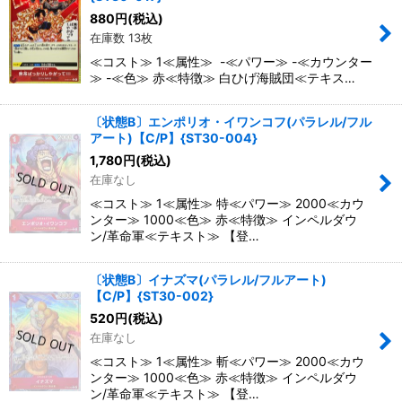
880
円
(税込)
在庫数 13枚
≪コスト≫ 1≪属性≫ -≪パワー≫ -≪カウンター
≫ -≪色≫ 赤≪特徴≫ 白ひげ海賊団≪テキス…
〔状態B〕エンポリオ・イワンコフ(パラレル/フル
アート)【C/P】{ST30-004}
1,780
円
(税込)
在庫なし
≪コスト≫ 1≪属性≫ 特≪パワー≫ 2000≪カウ
ンター≫ 1000≪色≫ 赤≪特徴≫ インペルダウ
ン/革命軍≪テキスト≫ 【登…
〔状態B〕イナズマ(パラレル/フルアート)
【C/P】{ST30-002}
520
円
(税込)
在庫なし
≪コスト≫ 1≪属性≫ 斬≪パワー≫ 2000≪カウ
ンター≫ 1000≪色≫ 赤≪特徴≫ インペルダウ
ン/革命軍≪テキスト≫ 【登…