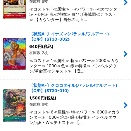
在庫数 8枚
≪コスト≫ 1≪属性≫ -≪パワー≫ -≪カウンター
≫ -≪色≫ 赤≪特徴≫ 白ひげ海賊団≪テキスト
≫ 【カウンター】自分の元々…
〔状態A-〕イナズマ(パラレル/フルアート)
【C/P】{ST30-002}
640
円
(税込)
在庫数 2枚
≪コスト≫ 1≪属性≫ 斬≪パワー≫ 2000≪カウ
ンター≫ 1000≪色≫ 赤≪特徴≫ インペルダウ
ン/革命軍≪テキスト≫ 【登…
〔状態A-〕クロコダイル(パラレル/フルアート)
【C/P】{ST30-010}
1,500
円
(税込)
在庫数 8枚
≪コスト≫ 6≪属性≫ 特≪パワー≫ 6000≪カウ
ンター≫ 1000≪色≫ 緑≪特徴≫ インペルダウ
ン/元B・W≪テキスト≫ 【…