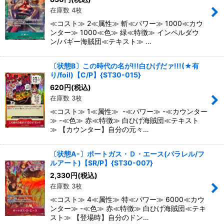
在庫数 4枚
≪コスト≫ 2≪属性≫ 斬≪パワー≫ 1000≪カウ
ンター≫ 1000≪色≫ 緑≪特徴≫ インペルダウ
ン/バギー海賊団≪テキスト≫ …
〔状態B〕この時代の名が!!!白ひげだァ!!!(★有
り/foil)【C/P】{ST30-015}
620
円
(税込)
在庫数 3枚
≪コスト≫ 1≪属性≫ -≪パワー≫ -≪カウンター
≫ -≪色≫ 赤≪特徴≫ 白ひげ海賊団≪テキスト
≫ 【カウンター】自分の元々…
〔状態A-〕ポートガス・Ｄ・エース(パラレル/フ
ルアート)【SR/P】{ST30-007}
2,330
円
(税込)
在庫数 3枚
≪コスト≫ 4≪属性≫ 特≪パワー≫ 6000≪カウ
ンター≫ -≪色≫ 赤≪特徴≫ 白ひげ海賊団≪テキ
スト≫ 【登場時】自分のドン…