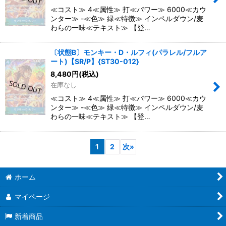
≪コスト≫ 4≪属性≫ 打≪パワー≫ 6000≪カウ
ンター≫ -≪色≫ 緑≪特徴≫ インペルダウン/麦
わらの一味≪テキスト≫ 【登…
〔状態B〕モンキー・D・ルフィ(パラレル/フルア
ート)【SR/P】{ST30-012}
8,480
円
(税込)
在庫なし
≪コスト≫ 4≪属性≫ 打≪パワー≫ 6000≪カウ
ンター≫ -≪色≫ 緑≪特徴≫ インペルダウン/麦
わらの一味≪テキスト≫ 【登…
1
2
次
»
ホーム
マイページ
新着商品