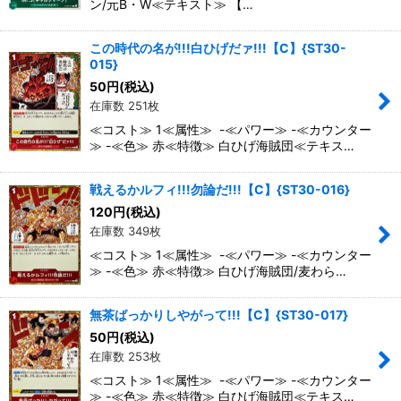
ン/元B・W≪テキスト≫ 【…
この時代の名が!!!白ひげだァ!!!【C】{ST30-
015}
50
円
(税込)
在庫数 251枚
≪コスト≫ 1≪属性≫ -≪パワー≫ -≪カウンター
≫ -≪色≫ 赤≪特徴≫ 白ひげ海賊団≪テキス…
戦えるかルフィ!!!勿論だ!!!【C】{ST30-016}
120
円
(税込)
在庫数 349枚
≪コスト≫ 1≪属性≫ -≪パワー≫ -≪カウンター
≫ -≪色≫ 赤≪特徴≫ 白ひげ海賊団/麦わら…
無茶ばっかりしやがって!!!【C】{ST30-017}
50
円
(税込)
在庫数 253枚
≪コスト≫ 1≪属性≫ -≪パワー≫ -≪カウンター
≫ -≪色≫ 赤≪特徴≫ 白ひげ海賊団≪テキス…