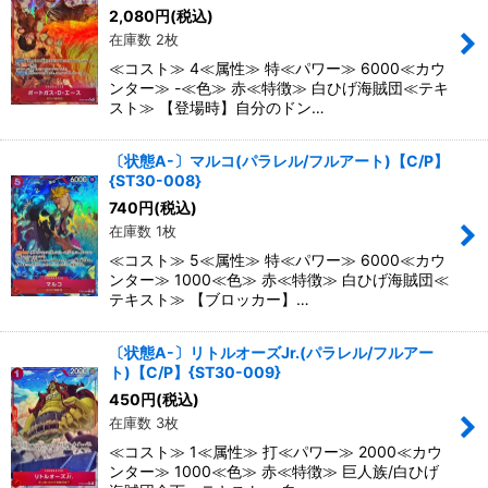
絞り込む
2,080
円
(税込)
在庫数 2枚
≪コスト≫ 4≪属性≫ 特≪パワー≫ 6000≪カウ
ンター≫ -≪色≫ 赤≪特徴≫ 白ひげ海賊団≪テキ
スト≫ 【登場時】自分のドン…
〔状態A-〕マルコ(パラレル/フルアート)【C/P】
{ST30-008}
740
円
(税込)
在庫数 1枚
≪コスト≫ 5≪属性≫ 特≪パワー≫ 6000≪カウ
ンター≫ 1000≪色≫ 赤≪特徴≫ 白ひげ海賊団≪
テキスト≫ 【ブロッカー】…
〔状態A-〕リトルオーズJr.(パラレル/フルアー
ト)【C/P】{ST30-009}
450
円
(税込)
在庫数 3枚
≪コスト≫ 1≪属性≫ 打≪パワー≫ 2000≪カウ
ンター≫ 1000≪色≫ 赤≪特徴≫ 巨人族/白ひげ