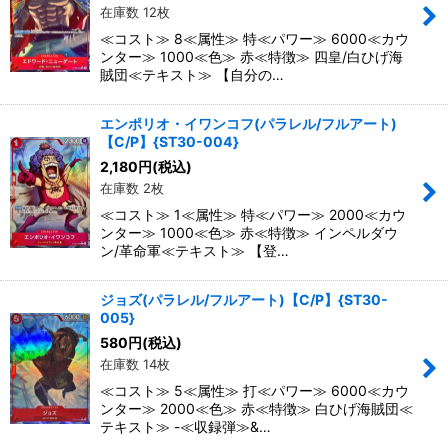
在庫数 12枚
≪コスト≫ 8≪属性≫ 特≪パワー≫ 6000≪カウ
ンター≫ 1000≪色≫ 赤≪特徴≫ 四皇/白ひげ海
賊団≪テキスト≫ 【自分の…
エンポリオ・イワンコフ(パラレル/フルアート)
【C/P】{ST30-004}
2,180
円
(税込)
在庫数 2枚
≪コスト≫ 1≪属性≫ 特≪パワー≫ 2000≪カウ
ンター≫ 1000≪色≫ 赤≪特徴≫ インペルダウ
ン/革命軍≪テキスト≫ 【登…
ジョズ(パラレル/フルアート)【C/P】{ST30-
005}
580
円
(税込)
在庫数 14枚
≪コスト≫ 5≪属性≫ 打≪パワー≫ 6000≪カウ
ンター≫ 2000≪色≫ 赤≪特徴≫ 白ひげ海賊団≪
テキスト≫ -≪収録弾≫&…