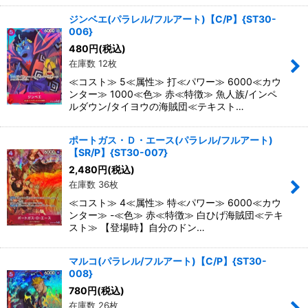
ジンベエ(パラレル/フルアート)【C/P】{ST30-
006}
480
円
(税込)
在庫数 12枚
≪コスト≫ 5≪属性≫ 打≪パワー≫ 6000≪カウ
ンター≫ 1000≪色≫ 赤≪特徴≫ 魚人族/インペ
ルダウン/タイヨウの海賊団≪テキスト…
ポートガス・Ｄ・エース(パラレル/フルアート)
【SR/P】{ST30-007}
2,480
円
(税込)
在庫数 36枚
≪コスト≫ 4≪属性≫ 特≪パワー≫ 6000≪カウ
ンター≫ -≪色≫ 赤≪特徴≫ 白ひげ海賊団≪テキ
スト≫ 【登場時】自分のドン…
マルコ(パラレル/フルアート)【C/P】{ST30-
008}
780
円
(税込)
在庫数 26枚