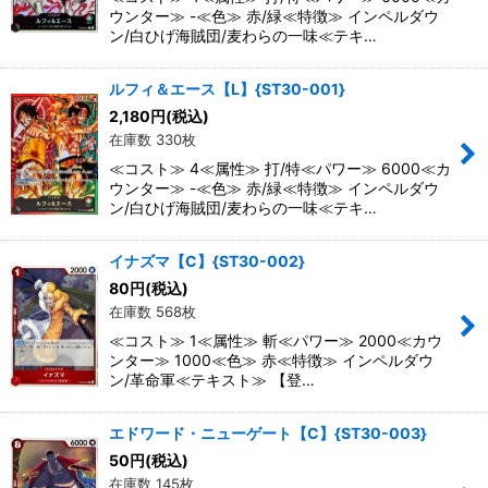
ウンター≫ -≪色≫ 赤/緑≪特徴≫ インペルダウ
ン/白ひげ海賊団/麦わらの一味≪テキ…
ルフィ＆エース【L】{ST30-001}
2,180
円
(税込)
在庫数 330枚
≪コスト≫ 4≪属性≫ 打/特≪パワー≫ 6000≪カ
ウンター≫ -≪色≫ 赤/緑≪特徴≫ インペルダウ
ン/白ひげ海賊団/麦わらの一味≪テキ…
イナズマ【C】{ST30-002}
80
円
(税込)
在庫数 568枚
≪コスト≫ 1≪属性≫ 斬≪パワー≫ 2000≪カウ
ンター≫ 1000≪色≫ 赤≪特徴≫ インペルダウ
ン/革命軍≪テキスト≫ 【登…
エドワード・ニューゲート【C】{ST30-003}
50
円
(税込)
在庫数 145枚