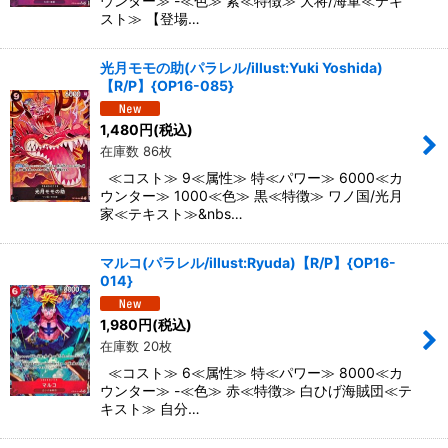
ウンター≫ -≪色≫ 紫≪特徴≫ 大将/海軍≪テキ
スト≫ 【登場…
光月モモの助(パラレル/illust:Yuki Yoshida)
【R/P】{OP16-085}
1,480
円
(税込)
在庫数 86枚
≪コスト≫ 9≪属性≫ 特≪パワー≫ 6000≪カ
ウンター≫ 1000≪色≫ 黒≪特徴≫ ワノ国/光月
家≪テキスト≫&nbs…
マルコ(パラレル/illust:Ryuda)【R/P】{OP16-
014}
1,980
円
(税込)
在庫数 20枚
≪コスト≫ 6≪属性≫ 特≪パワー≫ 8000≪カ
ウンター≫ -≪色≫ 赤≪特徴≫ 白ひげ海賊団≪テ
キスト≫ 自分…