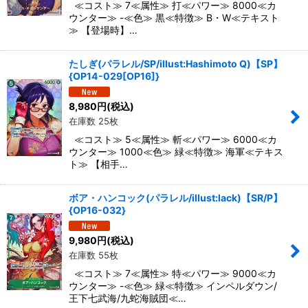
≪コスト≫ 7≪属性≫ 打≪パワー≫ 8000≪カ
ウンター≫ -≪色≫ 黒≪特徴≫ B・W≪テキスト
≫ 【登場時】…
たしぎ(パラレル/SP/illust:Hashimoto Q)【SP】
{OP14-029[OP16]}
8,980
円
(税込)
在庫数 25枚
≪コスト≫ 5≪属性≫ 斬≪パワー≫ 6000≪カ
ウンター≫ 1000≪色≫ 緑≪特徴≫ 海軍≪テキス
ト≫ 【相手…
ボア・ハンコック(パラレル/illust:lack)【SR/P】
{OP16-032}
9,980
円
(税込)
在庫数 55枚
≪コスト≫ 7≪属性≫ 特≪パワー≫ 9000≪カ
ウンター≫ -≪色≫ 緑≪特徴≫ インペルダウン/
王下七武海/九蛇海賊団≪…