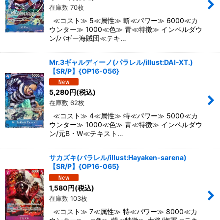
在庫数 70枚
≪コスト≫ 5≪属性≫ 斬≪パワー≫ 6000≪カ
ウンター≫ 1000≪色≫ 青≪特徴≫ インペルダウ
ン/バギー海賊団≪テキ…
Mr.3ギャルディーノ(パラレル/illust:DAI-XT.)
【SR/P】{OP16-056}
5,280
円
(税込)
在庫数 62枚
≪コスト≫ 4≪属性≫ 特≪パワー≫ 5000≪カ
ウンター≫ 1000≪色≫ 青≪特徴≫ インペルダウ
ン/元B・W≪テキスト…
サカズキ(パラレル/illust:Hayaken-sarena)
【SR/P】{OP16-065}
1,580
円
(税込)
在庫数 103枚
≪コスト≫ 7≪属性≫ 特≪パワー≫ 8000≪カ