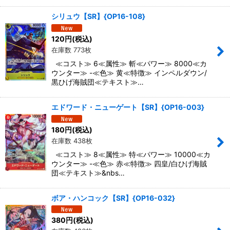
シリュウ【SR】{OP16-108}
120
円
(税込)
在庫数 773枚
≪コスト≫ 6≪属性≫ 斬≪パワー≫ 8000≪カ
ウンター≫ -≪色≫ 黄≪特徴≫ インペルダウン/
黒ひげ海賊団≪テキスト≫…
エドワード・ニューゲート【SR】{OP16-003}
180
円
(税込)
在庫数 438枚
≪コスト≫ 8≪属性≫ 特≪パワー≫ 10000≪カ
ウンター≫ -≪色≫ 赤≪特徴≫ 四皇/白ひげ海賊
団≪テキスト≫&nbs…
ボア・ハンコック【SR】{OP16-032}
380
円
(税込)