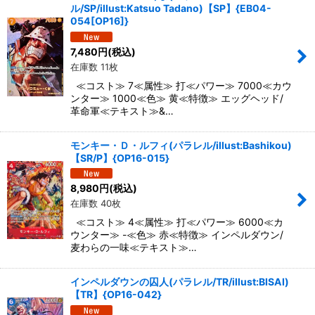
ル/SP/illust:Katsuo Tadano)【SP】{EB04-
054[OP16]}
7,480
円
(税込)
在庫数 11枚
≪コスト≫ 7≪属性≫ 打≪パワー≫ 7000≪カウ
ンター≫ 1000≪色≫ 黄≪特徴≫ エッグヘッド/
革命軍≪テキスト≫&…
モンキー・Ｄ・ルフィ(パラレル/illust:Bashikou)
【SR/P】{OP16-015}
8,980
円
(税込)
在庫数 40枚
≪コスト≫ 4≪属性≫ 打≪パワー≫ 6000≪カ
ウンター≫ -≪色≫ 赤≪特徴≫ インペルダウン/
麦わらの一味≪テキスト≫…
インペルダウンの囚人(パラレル/TR/illust:BISAI)
【TR】{OP16-042}