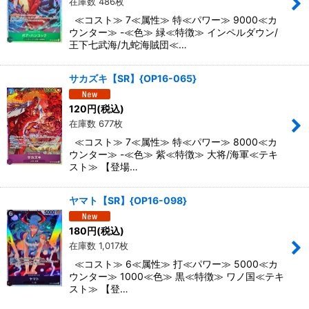
在庫数 486枚
≪コスト≫ 7≪属性≫ 特≪パワー≫ 9000≪カ
ウンター≫ -≪色≫ 緑≪特徴≫ インペルダウン/
王下七武海/九蛇海賊団≪…
サカズキ【SR】{OP16-065}
120
円
(税込)
在庫数 677枚
≪コスト≫ 7≪属性≫ 特≪パワー≫ 8000≪カ
ウンター≫ -≪色≫ 紫≪特徴≫ 大将/海軍≪テキ
スト≫ 【登場…
ヤマト【SR】{OP16-098}
180
円
(税込)
在庫数 1,017枚
≪コスト≫ 6≪属性≫ 打≪パワー≫ 5000≪カ
ウンター≫ 1000≪色≫ 黒≪特徴≫ ワノ国≪テキ
スト≫ 【登…