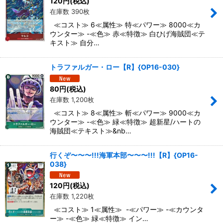
120
円
(税込)
在庫数 390枚
≪コスト≫ 6≪属性≫ 特≪パワー≫ 8000≪カ
ウンター≫ -≪色≫ 赤≪特徴≫ 白ひげ海賊団≪テ
キスト≫ 自分…
トラファルガー・ロー【R】{OP16-030}
80
円
(税込)
在庫数 1,200枚
≪コスト≫ 8≪属性≫ 斬≪パワー≫ 9000≪カ
ウンター≫ -≪色≫ 緑≪特徴≫ 超新星/ハートの
海賊団≪テキスト≫&nb…
行くぞ〜〜〜!!!海軍本部〜〜〜!!!【R】{OP16-
038}
120
円
(税込)
在庫数 1,220枚
≪コスト≫ 1≪属性≫ -≪パワー≫ -≪カウンタ
ー≫ -≪色≫ 緑≪特徴≫ イン…