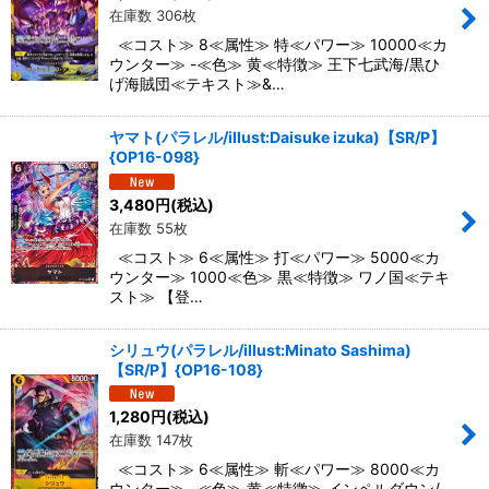
在庫数 306枚
≪コスト≫ 8≪属性≫ 特≪パワー≫ 10000≪カ
ウンター≫ -≪色≫ 黄≪特徴≫ 王下七武海/黒ひ
げ海賊団≪テキスト≫&…
ヤマト(パラレル/illust:Daisuke izuka)【SR/P】
{OP16-098}
3,480
円
(税込)
在庫数 55枚
≪コスト≫ 6≪属性≫ 打≪パワー≫ 5000≪カ
ウンター≫ 1000≪色≫ 黒≪特徴≫ ワノ国≪テキ
スト≫ 【登…
シリュウ(パラレル/illust:Minato Sashima)
【SR/P】{OP16-108}
1,280
円
(税込)
在庫数 147枚
≪コスト≫ 6≪属性≫ 斬≪パワー≫ 8000≪カ
ウンター≫ -≪色≫ 黄≪特徴≫ インペルダウン/