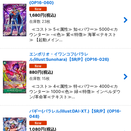
{OP16-060}
1,680
円
(税込)
在庫数 23枚
≪コスト≫ 5≪属性≫ 知≪パワー≫ 5000≪カ
ウンター≫ -≪色≫ 紫≪特徴≫ 海軍≪テキスト
≫ 【起動メイン…
エンポリオ・イワンコフ(パラレ
ル/illust:Sunohara)【SR/P】{OP16-026}
880
円
(税込)
在庫数 15枚
≪コスト≫ 4≪属性≫ 特≪パワー≫ 4000≪カ
ウンター≫ 1000≪色≫ 緑≪特徴≫ インペルダウ
ン/革命軍≪テキスト≫…
バギー(パラレル/illust:DAI-XT.)【SR/P】{OP16-
048}
1,080
円
(税込)