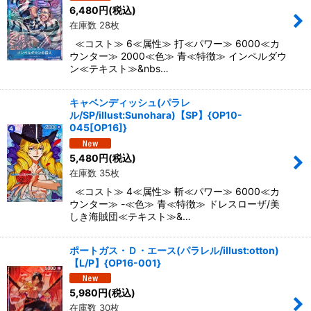
6,480
円
(税込)
在庫数 28枚
≪コスト≫ 6≪属性≫ 打≪パワー≫ 6000≪カ
ウンター≫ 2000≪色≫ 青≪特徴≫ インペルダウ
ン≪テキスト≫&nbs…
キャベンディッシュ(パラレ
ル/SP/illust:Sunohara)【SP】{OP10-
045[OP16]}
5,480
円
(税込)
在庫数 35枚
≪コスト≫ 4≪属性≫ 斬≪パワー≫ 6000≪カ
ウンター≫ -≪色≫ 青≪特徴≫ ドレスローザ/美
しき海賊団≪テキスト≫&…
ポートガス・Ｄ・エース(パラレル/illust:otton)
【L/P】{OP16-001}
5,980
円
(税込)
在庫数 30枚