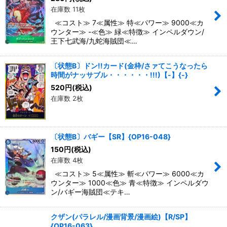
絞り込む
在庫数 11枚
≪コスト≫ 7≪属性≫ 特≪パワー≫ 9000≪カ
ウンター≫ -≪色≫ 緑≪特徴≫ インペルダウン/
王下七武海/九蛇海賊団≪…
〔状態B〕ドン!!カード(金枠/さァてこうなったら
時間がナッサブル・・・・・・!!!)【-】{-}
520
円
(税込)
在庫数 2枚
〔状態B〕バギー【SR】{OP16-048}
150
円
(税込)
在庫数 4枚
≪コスト≫ 5≪属性≫ 斬≪パワー≫ 6000≪カ
ウンター≫ 1000≪色≫ 青≪特徴≫ インペルダウ
ン/バギー海賊団≪テキ…
クザン(パラレル/漫画背景/漫画絵)【R/SP】
{OP16-063}