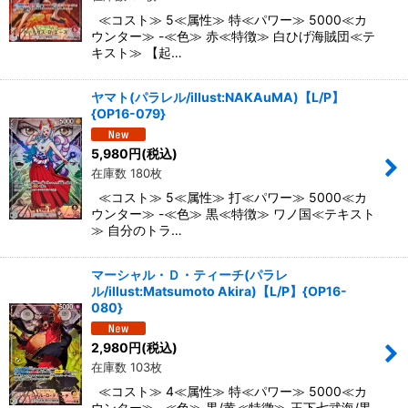
≪コスト≫ 5≪属性≫ 特≪パワー≫ 5000≪カ
ウンター≫ -≪色≫ 赤≪特徴≫ 白ひげ海賊団≪テ
キスト≫ 【起…
ヤマト(パラレル/illust:NAKAuMA)【L/P】
{OP16-079}
5,980
円
(税込)
在庫数 180枚
≪コスト≫ 5≪属性≫ 打≪パワー≫ 5000≪カ
ウンター≫ -≪色≫ 黒≪特徴≫ ワノ国≪テキスト
≫ 自分のトラ…
マーシャル・Ｄ・ティーチ(パラレ
ル/illust:Matsumoto Akira)【L/P】{OP16-
080}
2,980
円
(税込)
在庫数 103枚
≪コスト≫ 4≪属性≫ 特≪パワー≫ 5000≪カ
ウンター≫ -≪色≫ 黒/黄≪特徴≫ 王下七武海/黒