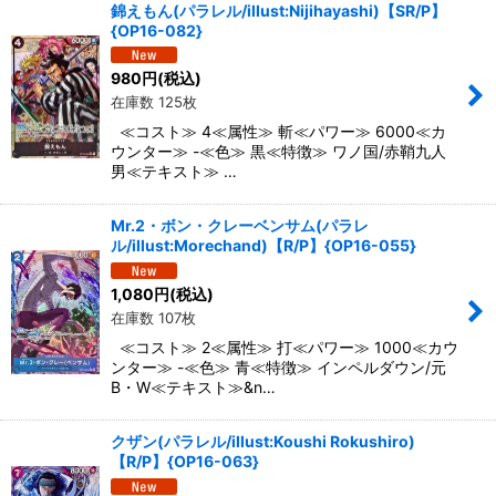
錦えもん(パラレル/illust:Nijihayashi)【SR/P】
{OP16-082}
980
円
(税込)
在庫数 125枚
≪コスト≫ 4≪属性≫ 斬≪パワー≫ 6000≪カ
ウンター≫ -≪色≫ 黒≪特徴≫ ワノ国/赤鞘九人
男≪テキスト≫ …
Mr.2・ボン・クレーベンサム(パラレ
ル/illust:Morechand)【R/P】{OP16-055}
1,080
円
(税込)
在庫数 107枚
≪コスト≫ 2≪属性≫ 打≪パワー≫ 1000≪カウ
ンター≫ -≪色≫ 青≪特徴≫ インペルダウン/元
B・W≪テキスト≫&n…
クザン(パラレル/illust:Koushi Rokushiro)
【R/P】{OP16-063}