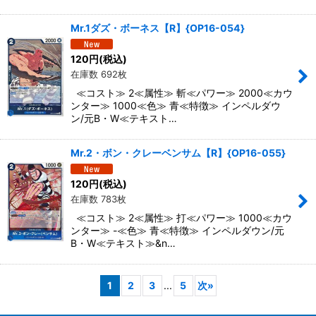
Mr.1ダズ・ボーネス【R】{OP16-054}
120
円
(税込)
在庫数 692枚
≪コスト≫ 2≪属性≫ 斬≪パワー≫ 2000≪カウ
ンター≫ 1000≪色≫ 青≪特徴≫ インペルダウ
ン/元B・W≪テキスト…
Mr.2・ボン・クレーベンサム【R】{OP16-055}
120
円
(税込)
在庫数 783枚
≪コスト≫ 2≪属性≫ 打≪パワー≫ 1000≪カウ
ンター≫ -≪色≫ 青≪特徴≫ インペルダウン/元
B・W≪テキスト≫&n…
1
2
3
...
5
次
»