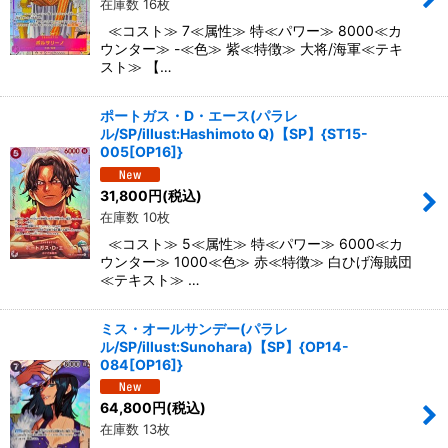
在庫数 16枚
≪コスト≫ 7≪属性≫ 特≪パワー≫ 8000≪カ
ウンター≫ -≪色≫ 紫≪特徴≫ 大将/海軍≪テキ
スト≫ 【…
ポートガス・D・エース(パラレ
ル/SP/illust:Hashimoto Q)【SP】{ST15-
005[OP16]}
31,800
円
(税込)
在庫数 10枚
≪コスト≫ 5≪属性≫ 特≪パワー≫ 6000≪カ
ウンター≫ 1000≪色≫ 赤≪特徴≫ 白ひげ海賊団
≪テキスト≫ …
ミス・オールサンデー(パラレ
ル/SP/illust:Sunohara)【SP】{OP14-
084[OP16]}
64,800
円
(税込)
在庫数 13枚