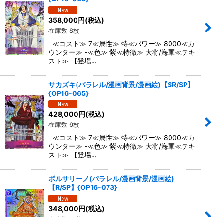
358,000
円
(税込)
在庫数 8枚
≪コスト≫ 7≪属性≫ 特≪パワー≫ 8000≪カ
ウンター≫ -≪色≫ 紫≪特徴≫ 大将/海軍≪テキ
スト≫ 【登場…
サカズキ(パラレル/漫画背景/漫画絵)【SR/SP】
{OP16-065}
428,000
円
(税込)
在庫数 6枚
≪コスト≫ 7≪属性≫ 特≪パワー≫ 8000≪カ
ウンター≫ -≪色≫ 紫≪特徴≫ 大将/海軍≪テキ
スト≫ 【登場…
ボルサリーノ(パラレル/漫画背景/漫画絵)
【R/SP】{OP16-073}
348,000
円
(税込)