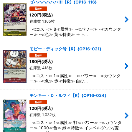
ゼハハハハハハ!!!【R】{OP16-116}
120
円
(税込)
在庫数 1,165枚
≪コスト≫ 8≪属性≫ -≪パワー≫ -≪カウンタ
ー≫ -≪色≫ 黄≪特徴≫ 王下…
モビー・ディック号【R】{OP16-021}
180
円
(税込)
在庫数 418枚
≪コスト≫ 1≪属性≫ -≪パワー≫ -≪カウンタ
ー≫ -≪色≫ 赤≪特徴≫ 白ひ…
モンキー・Ｄ・ルフィ【R】{OP16-034}
120
円
(税込)
在庫数 1,032枚
≪コスト≫ 1≪属性≫ 打≪パワー≫ -≪カウンタ
ー≫ 1000≪色≫ 緑≪特徴≫ インペルダウン/麦