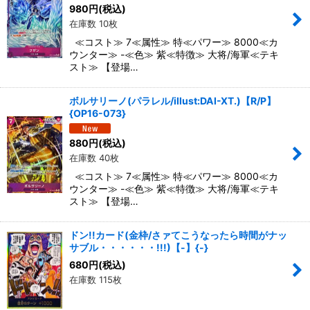
980
円
(税込)
在庫数 10枚
≪コスト≫ 7≪属性≫ 特≪パワー≫ 8000≪カ
ウンター≫ -≪色≫ 紫≪特徴≫ 大将/海軍≪テキ
スト≫ 【登場…
ボルサリーノ(パラレル/illust:DAI-XT.)【R/P】
{OP16-073}
880
円
(税込)
在庫数 40枚
≪コスト≫ 7≪属性≫ 特≪パワー≫ 8000≪カ
ウンター≫ -≪色≫ 紫≪特徴≫ 大将/海軍≪テキ
スト≫ 【登場…
ドン!!カード(金枠/さァてこうなったら時間がナッ
サブル・・・・・・!!!)【-】{-}
680
円
(税込)
在庫数 115枚