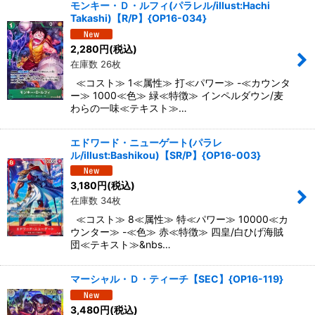
モンキー・Ｄ・ルフィ(パラレル/illust:Hachi
Takashi)【R/P】{OP16-034}
2,280
円
(税込)
在庫数 26枚
≪コスト≫ 1≪属性≫ 打≪パワー≫ -≪カウンタ
ー≫ 1000≪色≫ 緑≪特徴≫ インペルダウン/麦
わらの一味≪テキスト≫…
エドワード・ニューゲート(パラレ
ル/illust:Bashikou)【SR/P】{OP16-003}
3,180
円
(税込)
在庫数 34枚
≪コスト≫ 8≪属性≫ 特≪パワー≫ 10000≪カ
ウンター≫ -≪色≫ 赤≪特徴≫ 四皇/白ひげ海賊
団≪テキスト≫&nbs…
マーシャル・Ｄ・ティーチ【SEC】{OP16-119}
3,480
円
(税込)