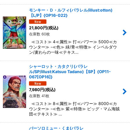
モンキー・Ｄ・ルフィ(パラレル/illust:otton)
【L/P】{OP16-022}
21,800
円
(税込)
在庫数 60枚
≪コスト≫ 4≪属性≫ 打≪パワー≫ 5000≪カ
ウンター≫ -≪色≫ 緑/青≪特徴≫ インペルダウ
ン/麦わらの一味≪テキス…
シャーロット・カタクリ(パラレ
ル/SP/illust:Katsuo Tadano)【SP】{OP11-
067[OP16]}
7,980
円
(税込)
在庫数 41枚
≪コスト≫ 8≪属性≫ 打≪パワー≫ 8000≪カ
ウンター≫ -≪色≫ 紫≪特徴≫ ビッグ・マム海賊
団≪テキスト≫ …
バーソロミュー・くま(パラレ