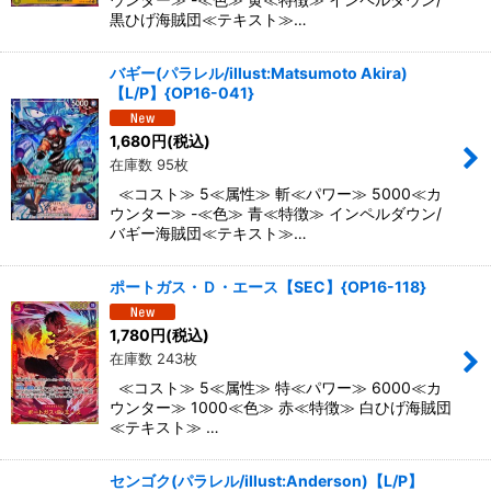
黒ひげ海賊団≪テキスト≫…
バギー(パラレル/illust:Matsumoto Akira)
【L/P】{OP16-041}
1,680
円
(税込)
在庫数 95枚
≪コスト≫ 5≪属性≫ 斬≪パワー≫ 5000≪カ
ウンター≫ -≪色≫ 青≪特徴≫ インペルダウン/
バギー海賊団≪テキスト≫…
ポートガス・Ｄ・エース【SEC】{OP16-118}
1,780
円
(税込)
在庫数 243枚
≪コスト≫ 5≪属性≫ 特≪パワー≫ 6000≪カ
ウンター≫ 1000≪色≫ 赤≪特徴≫ 白ひげ海賊団
≪テキスト≫ …
センゴク(パラレル/illust:Anderson)【L/P】