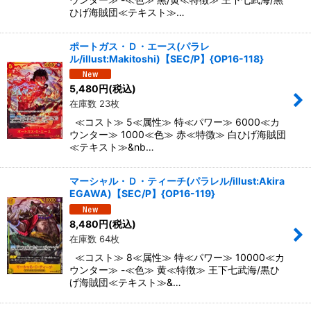
ひげ海賊団≪テキスト≫…
ポートガス・Ｄ・エース(パラレ
ル/illust:Makitoshi)【SEC/P】{OP16-118}
5,480
円
(税込)
在庫数 23枚
≪コスト≫ 5≪属性≫ 特≪パワー≫ 6000≪カ
ウンター≫ 1000≪色≫ 赤≪特徴≫ 白ひげ海賊団
≪テキスト≫&nb…
マーシャル・Ｄ・ティーチ(パラレル/illust:Akira
EGAWA)【SEC/P】{OP16-119}
8,480
円
(税込)
在庫数 64枚
≪コスト≫ 8≪属性≫ 特≪パワー≫ 10000≪カ
ウンター≫ -≪色≫ 黄≪特徴≫ 王下七武海/黒ひ
げ海賊団≪テキスト≫&…