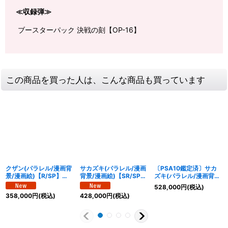
≪収録弾≫
ブースターパック 決戦の刻【OP-16】
この商品を買った人は、こんな商品も買っています
クザン(パラレル/漫画背
サカズキ(パラレル/漫画
〔PSA10鑑定済〕サカ
景/漫画絵)【R/SP】
背景/漫画絵)【SR/SP】
ズキ(パラレル/漫画背
{OP16-063}
{OP16-065}
景/漫画絵)【SR/SP】
528,000
円
(税込)
{OP16-065}
358,000
円
(税込)
428,000
円
(税込)