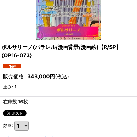
ボルサリーノ(パラレル/漫画背景/漫画絵)【R/SP】
{OP16-073}
販売価格
:
348,000
円
(税込)
重み
:
1
在庫数 16枚
数量
: