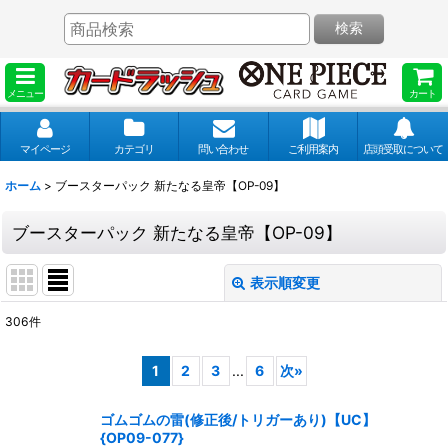
検索
メニュー
カート
マイページ
カテゴリ
問い合わせ
ご利用案内
店頭受取について
ホーム
>
ブースターパック 新たなる皇帝【OP-09】
ブースターパック 新たなる皇帝【OP-09】
表示順変更
閉じる
306
件
表示数
:
1
2
3
...
6
次
»
並び順
:
ゴムゴムの雷(修正後/トリガーあり)【UC】
{OP09-077}