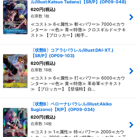
ル/illust:Katsuo Tadano)【SR/P】{OP09-048}
620
円
(税込)
在庫数 1枚
≪コスト≫ 6≪属性≫ 斬≪パワー≫ 7000≪カウ
ンター≫ -≪色≫ 青≪特徴≫ クロスギルド≪テキ
スト≫ 【ブロッカー】(相手…
〔状態B〕コアラ(パラレル/illust:DAI-XT.)
【SR/P】{OP09-103}
620
円
(税込)
在庫数 18枚
≪コスト≫ 6≪属性≫ 打≪パワー≫ 6000≪カウ
ンター≫ -≪色≫ 黄≪特徴≫ 革命軍≪テキスト
≫ 【ブロッカー】【登場時】自…
〔状態B〕ペローナ(パラレル/illust:Akiko
Sugizono)【R/P】{OP09-034}
620
円
(税込)
在庫数 14枚
≪コスト≫ 1≪属性≫ 特≪パワー≫ 2000≪カウ