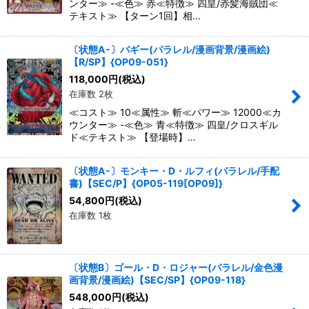
ンター≫ -≪色≫ 赤≪特徴≫ 四皇/赤髪海賊団≪
テキスト≫ 【ターン1回】相…
〔状態A-〕バギー(パラレル/漫画背景/漫画絵)
【R/SP】{OP09-051}
118,000
円
(税込)
在庫数 2枚
≪コスト≫ 10≪属性≫ 斬≪パワー≫ 12000≪カ
ウンター≫ -≪色≫ 青≪特徴≫ 四皇/クロスギル
ド≪テキスト≫ 【登場時】…
〔状態A-〕モンキー・D・ルフィ(パラレル/手配
書)【SEC/P】{OP05-119[OP09]}
54,800
円
(税込)
在庫数 1枚
〔状態B〕ゴール・D・ロジャー(パラレル/金色漫
画背景/漫画絵)【SEC/SP】{OP09-118}
548,000
円
(税込)