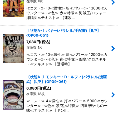
在庫数 1枚
≪コスト≫ 10≪属性≫ 斬≪パワー≫ 13000≪カ
ウンター≫ -≪色≫ 赤≪特徴≫ 海賊王/ロジャー
海賊団≪テキスト≫ 【速攻…
〔状態A-〕バギー(パラレル/手配書)【R/P】
{OP09-051}
7,980
円
(税込)
在庫数 1枚
≪コスト≫ 10≪属性≫ 斬≪パワー≫ 12000≪カ
ウンター≫ -≪色≫ 青≪特徴≫ 四皇/クロスギル
ド≪テキスト≫ 【登場時】…
〔状態A-〕モンキー・D・ルフィ(パラレル/漫画
絵)【L/P】{OP09-061}
6,980
円
(税込)
在庫数 18枚
≪コスト≫ 4≪属性≫ 打≪パワー≫ 5000≪カウ
ンター≫ -≪色≫ 紫/黒≪特徴≫ 四皇/麦わらの一
味≪テキスト≫ 【ドン!!…