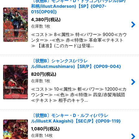
〔状態B〕モンキー・D・ドラゴン(パラレル/SP/
和柄/illust:Anderson)【SP】{OP07-
015[OP09]}
4,380
円
(税込)
在庫数 1枚
≪コスト≫ 8≪属性≫ 特≪パワー≫ 9000≪カウ
ンター≫ -≪色≫ 赤≪特徴≫ 革命軍≪テキスト
≫ 【速攻】(このカードは登場…
〔状態B〕シャンクス(パラレ
ル/illust:mushimaro)【SR/P】{OP09-004}
820
円
(税込)
在庫数 1枚
≪コスト≫ 10≪属性≫ 斬≪パワー≫ 12000≪カ
ウンター≫ -≪色≫ 赤≪特徴≫ 四皇/赤髪海賊団
≪テキスト≫ 相手のキャラ…
〔状態B〕モンキー・D・ルフィ(パラレ
ル/illust:K Akagishi)【SEC/P】{OP09-119}
1,080
円
(税込)
在庫数 14枚