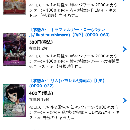
≪コスト≫ 1≪属性≫ 特≪パワー≫ 2000≪カウ
ンター≫ 1000≪色≫ 赤≪特徴≫ FILM≪テキス
ト≫ 【登場時】自分のデ…
〔状態A-〕トラファルガー・ロー(パラレ
ル/illust:mushimaro)【R/P】{OP09-069}
380
円
(税込)
在庫数 2枚
≪コスト≫ 1≪属性≫ 斬≪パワー≫ 2000≪カウ
ンター≫ 1000≪色≫ 紫≪特徴≫ ハートの海賊団
≪テキスト≫ 【登場時】自…
〔状態A-〕リム(パラレル/漫画絵)【L/P】
{OP09-022}
480
円
(税込)
在庫数 19枚
≪コスト≫ 4≪属性≫ 知≪パワー≫ 5000≪カウ
ンター≫ -≪色≫ 緑/紫≪特徴≫ ODYSSEY≪テキ
スト≫ 自分のキャラカ…