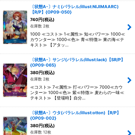
〔状態A-〕ナミ(パラレル/illust:NIJIMAARC)
【R/P】{OP09-050}
740
円
(税込)
在庫数 2枚
1000 ≪コスト≫ 1≪属性≫ 知≪パワー≫ 1000≪
カウンター≫ 1000≪色≫ 青≪特徴≫ 東の海≪テ
キスト≫ 【アタッ…
〔状態A-〕サンジ(パラレル/illust:lack)【SR/P】
{OP09-065}
380
円
(税込)
在庫数 2枚
≪コスト≫ 7≪属性≫ 打≪パワー≫ 7000≪カウ
ンター≫ 1000≪色≫ 紫≪特徴≫ 麦わらの一味≪
テキスト≫ 【登場時】自分…
〔状態A-〕ウタ(パラレル/illust:otton)【R/P】
{OP09-002}
380
円
(税込)
在庫数 12枚