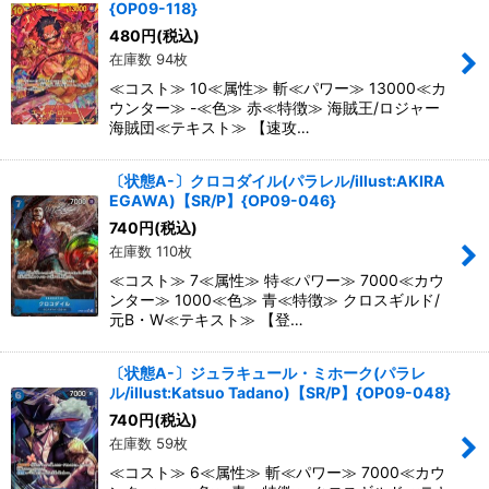
{OP09-118}
480
円
(税込)
在庫数 94枚
≪コスト≫ 10≪属性≫ 斬≪パワー≫ 13000≪カ
ウンター≫ -≪色≫ 赤≪特徴≫ 海賊王/ロジャー
海賊団≪テキスト≫ 【速攻…
〔状態A-〕クロコダイル(パラレル/illust:AKIRA
EGAWA)【SR/P】{OP09-046}
740
円
(税込)
在庫数 110枚
≪コスト≫ 7≪属性≫ 特≪パワー≫ 7000≪カウ
ンター≫ 1000≪色≫ 青≪特徴≫ クロスギルド/
元B・W≪テキスト≫ 【登…
〔状態A-〕ジュラキュール・ミホーク(パラレ
ル/illust:Katsuo Tadano)【SR/P】{OP09-048}
740
円
(税込)
在庫数 59枚
≪コスト≫ 6≪属性≫ 斬≪パワー≫ 7000≪カウ