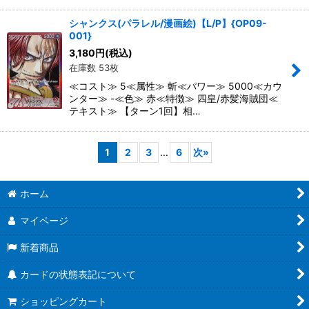
シャンクス(パラレル/漫画絵)【L/P】{OP09-
001}
3,180
円
(税込)
在庫数 53枚
≪コスト≫ 5≪属性≫ 斬≪パワー≫ 5000≪カウ
ンター≫ -≪色≫ 赤≪特徴≫ 四皇/赤髪海賊団≪
テキスト≫ 【ターン1回】相…
1
2
3
...
6
次
»
ホーム
マイページ
新着商品
カードの状態表記について
ショッピングカート