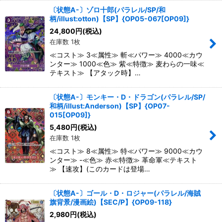
〔状態A-〕ゾロ十郎(パラレル/SP/和
柄/illust:otton)【SP】{OP05-067[OP09]}
24,800
円
(税込)
在庫数 1枚
≪コスト≫ 3≪属性≫ 斬≪パワー≫ 4000≪カウ
ンター≫ 1000≪色≫ 紫≪特徴≫ 麦わらの一味≪
テキスト≫ 【アタック時】…
〔状態A-〕モンキー・D・ドラゴン(パラレル/SP/
和柄/illust:Anderson)【SP】{OP07-
015[OP09]}
5,480
円
(税込)
在庫数 1枚
≪コスト≫ 8≪属性≫ 特≪パワー≫ 9000≪カウ
ンター≫ -≪色≫ 赤≪特徴≫ 革命軍≪テキスト
≫ 【速攻】(このカードは登場…
〔状態A-〕ゴール・D・ロジャー(パラレル/海賊
旗背景/漫画絵)【SEC/P】{OP09-118}
2,980
円
(税込)