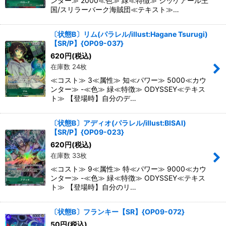
ンター≫ 2000≪色≫ 緑≪特徴≫ シッケアール王
国/スリラーバーク海賊団≪テキスト≫…
〔状態B〕リム(パラレル/illust:Hagane Tsurugi)
【SR/P】{OP09-037}
620
円
(税込)
在庫数 24枚
≪コスト≫ 3≪属性≫ 知≪パワー≫ 5000≪カウ
ンター≫ -≪色≫ 緑≪特徴≫ ODYSSEY≪テキス
ト≫ 【登場時】自分のデ…
〔状態B〕アディオ(パラレル/illust:BISAI)
【SR/P】{OP09-023}
620
円
(税込)
在庫数 33枚
≪コスト≫ 9≪属性≫ 特≪パワー≫ 9000≪カウ
ンター≫ -≪色≫ 緑≪特徴≫ ODYSSEY≪テキス
ト≫ 【登場時】自分のリ…
〔状態B〕フランキー【SR】{OP09-072}
50
円
(税込)