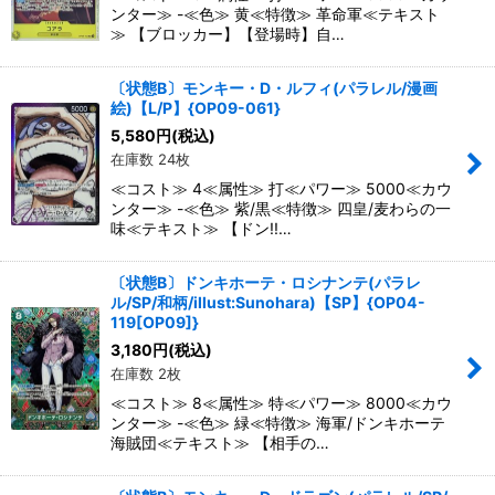
ンター≫ -≪色≫ 黄≪特徴≫ 革命軍≪テキスト
≫ 【ブロッカー】【登場時】自…
〔状態B〕モンキー・D・ルフィ(パラレル/漫画
絵)【L/P】{OP09-061}
5,580
円
(税込)
在庫数 24枚
≪コスト≫ 4≪属性≫ 打≪パワー≫ 5000≪カウ
ンター≫ -≪色≫ 紫/黒≪特徴≫ 四皇/麦わらの一
味≪テキスト≫ 【ドン!!…
〔状態B〕ドンキホーテ・ロシナンテ(パラレ
ル/SP/和柄/illust:Sunohara)【SP】{OP04-
119[OP09]}
3,180
円
(税込)
在庫数 2枚
≪コスト≫ 8≪属性≫ 特≪パワー≫ 8000≪カウ
ンター≫ -≪色≫ 緑≪特徴≫ 海軍/ドンキホーテ
海賊団≪テキスト≫ 【相手の…