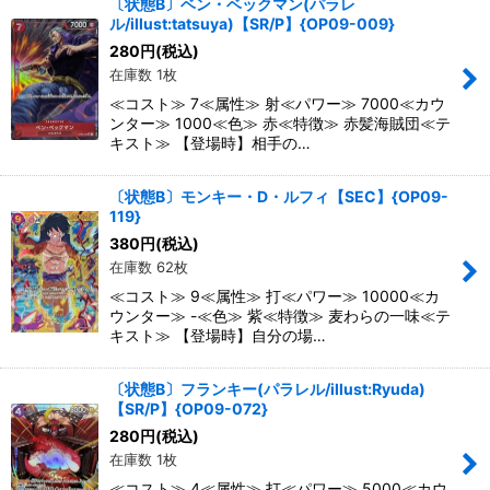
〔状態B〕ベン・ベックマン(パラレ
ル/illust:tatsuya)【SR/P】{OP09-009}
280
円
(税込)
在庫数 1枚
≪コスト≫ 7≪属性≫ 射≪パワー≫ 7000≪カウ
ンター≫ 1000≪色≫ 赤≪特徴≫ 赤髪海賊団≪テ
キスト≫ 【登場時】相手の…
〔状態B〕モンキー・D・ルフィ【SEC】{OP09-
119}
380
円
(税込)
在庫数 62枚
≪コスト≫ 9≪属性≫ 打≪パワー≫ 10000≪カ
ウンター≫ -≪色≫ 紫≪特徴≫ 麦わらの一味≪テ
キスト≫ 【登場時】自分の場…
〔状態B〕フランキー(パラレル/illust:Ryuda)
【SR/P】{OP09-072}
280
円
(税込)
在庫数 1枚
≪コスト≫ 4≪属性≫ 打≪パワー≫ 5000≪カウ