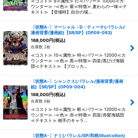
≪コスト≫ 9≪属性≫ 打≪パワー≫ 10000≪カ
ウンター≫ -≪色≫ 紫≪特徴≫ 麦わらの一味≪テ
キスト≫ 【登場時】自分の場…
〔状態A-〕マーシャル・D・ティーチ(パラレル/
漫画背景/漫画絵)【SR/SP】{OP09-093}
168,000
円
(税込)
在庫数 2枚
≪コスト≫ 10≪属性≫ 特≪パワー≫ 12000≪カ
ウンター≫ -≪色≫ 黒≪特徴≫ 四皇/黒ひげ海賊
団≪テキスト≫ 【ブロッカ…
〔状態A-〕シャンクス(パラレル/漫画背景/漫画
絵)【SR/SP】{OP09-004}
168,000
円
(税込)
在庫数 6枚
≪コスト≫ 10≪属性≫ 斬≪パワー≫ 12000≪カ
ウンター≫ -≪色≫ 赤≪特徴≫ 四皇/赤髪海賊団
≪テキスト≫ 相手のキャラ…
〔状態A-〕ナミ(パラレル/SP/和柄/illust:otton)