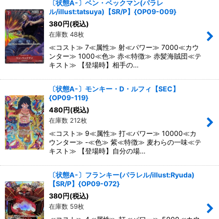
〔状態A-〕ベン・ベックマン(パラレ
ル/illust:tatsuya)【SR/P】{OP09-009}
380
円
(税込)
在庫数 48枚
≪コスト≫ 7≪属性≫ 射≪パワー≫ 7000≪カウ
ンター≫ 1000≪色≫ 赤≪特徴≫ 赤髪海賊団≪テ
キスト≫ 【登場時】相手の…
〔状態A-〕モンキー・D・ルフィ【SEC】
{OP09-119}
480
円
(税込)
在庫数 212枚
≪コスト≫ 9≪属性≫ 打≪パワー≫ 10000≪カ
ウンター≫ -≪色≫ 紫≪特徴≫ 麦わらの一味≪テ
キスト≫ 【登場時】自分の場…
〔状態A-〕フランキー(パラレル/illust:Ryuda)
【SR/P】{OP09-072}
380
円
(税込)
在庫数 59枚