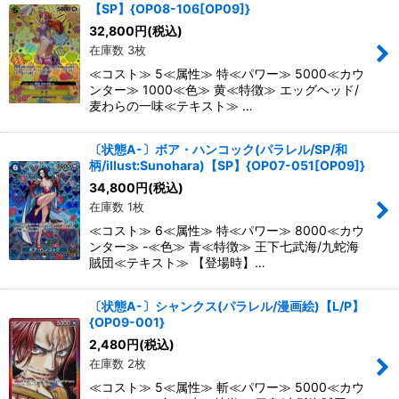
【SP】{OP08-106[OP09]}
32,800
円
(税込)
在庫数 3枚
≪コスト≫ 5≪属性≫ 特≪パワー≫ 5000≪カウ
ンター≫ 1000≪色≫ 黄≪特徴≫ エッグヘッド/
麦わらの一味≪テキスト≫ …
〔状態A-〕ボア・ハンコック(パラレル/SP/和
柄/illust:Sunohara)【SP】{OP07-051[OP09]}
34,800
円
(税込)
在庫数 1枚
≪コスト≫ 6≪属性≫ 特≪パワー≫ 8000≪カウ
ンター≫ -≪色≫ 青≪特徴≫ 王下七武海/九蛇海
賊団≪テキスト≫ 【登場時】…
〔状態A-〕シャンクス(パラレル/漫画絵)【L/P】
{OP09-001}
2,480
円
(税込)
在庫数 2枚
≪コスト≫ 5≪属性≫ 斬≪パワー≫ 5000≪カウ