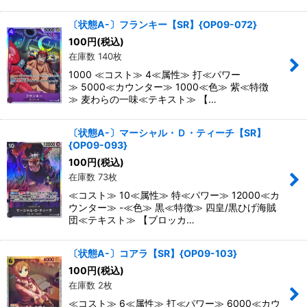
〔状態A-〕フランキー【SR】{OP09-072}
100
円
(税込)
在庫数 140枚
1000 ≪コスト≫ 4≪属性≫ 打≪パワー
≫ 5000≪カウンター≫ 1000≪色≫ 紫≪特徴
≫ 麦わらの一味≪テキスト≫ 【…
〔状態A-〕マーシャル・Ｄ・ティーチ【SR】
{OP09-093}
100
円
(税込)
在庫数 73枚
≪コスト≫ 10≪属性≫ 特≪パワー≫ 12000≪カ
ウンター≫ -≪色≫ 黒≪特徴≫ 四皇/黒ひげ海賊
団≪テキスト≫ 【ブロッカ…
〔状態A-〕コアラ【SR】{OP09-103}
100
円
(税込)
在庫数 2枚
≪コスト≫ 6≪属性≫ 打≪パワー≫ 6000≪カウ