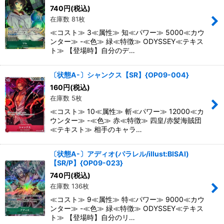
740
円
(税込)
在庫数 81枚
≪コスト≫ 3≪属性≫ 知≪パワー≫ 5000≪カウ
ンター≫ -≪色≫ 緑≪特徴≫ ODYSSEY≪テキス
ト≫ 【登場時】自分のデ…
〔状態A-〕シャンクス【SR】{OP09-004}
160
円
(税込)
在庫数 5枚
≪コスト≫ 10≪属性≫ 斬≪パワー≫ 12000≪カ
ウンター≫ -≪色≫ 赤≪特徴≫ 四皇/赤髪海賊団
≪テキスト≫ 相手のキャラ…
〔状態A-〕アディオ(パラレル/illust:BISAI)
【SR/P】{OP09-023}
740
円
(税込)
在庫数 136枚
≪コスト≫ 9≪属性≫ 特≪パワー≫ 9000≪カウ
ンター≫ -≪色≫ 緑≪特徴≫ ODYSSEY≪テキス
ト≫ 【登場時】自分のリ…