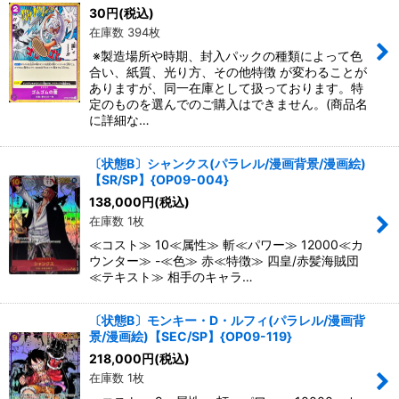
絞り込む
30
円
(税込)
在庫数 394枚
※製造場所や時期、封入パックの種類によって色
合い、紙質、光り方、その他特徴 が変わることが
ありますが、同一在庫として扱っております。特
定のものを選んでのご購入はできません。(商品名
に詳細な…
〔状態B〕シャンクス(パラレル/漫画背景/漫画絵)
【SR/SP】{OP09-004}
138,000
円
(税込)
在庫数 1枚
≪コスト≫ 10≪属性≫ 斬≪パワー≫ 12000≪カ
ウンター≫ -≪色≫ 赤≪特徴≫ 四皇/赤髪海賊団
≪テキスト≫ 相手のキャラ…
〔状態B〕モンキー・D・ルフィ(パラレル/漫画背
景/漫画絵)【SEC/SP】{OP09-119}
218,000
円
(税込)
在庫数 1枚