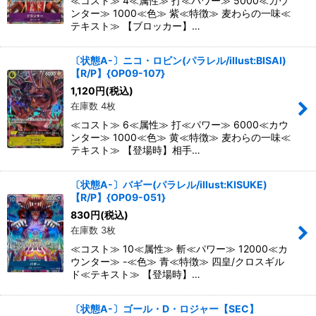
≪コスト≫ 4≪属性≫ 打≪パワー≫ 5000≪カウ
ンター≫ 1000≪色≫ 紫≪特徴≫ 麦わらの一味≪
テキスト≫ 【ブロッカー】…
〔状態A-〕ニコ・ロビン(パラレル/illust:BISAI)
【R/P】{OP09-107}
1,120
円
(税込)
在庫数 4枚
≪コスト≫ 6≪属性≫ 打≪パワー≫ 6000≪カウ
ンター≫ 1000≪色≫ 黄≪特徴≫ 麦わらの一味≪
テキスト≫ 【登場時】相手…
〔状態A-〕バギー(パラレル/illust:KISUKE)
【R/P】{OP09-051}
830
円
(税込)
在庫数 3枚
≪コスト≫ 10≪属性≫ 斬≪パワー≫ 12000≪カ
ウンター≫ -≪色≫ 青≪特徴≫ 四皇/クロスギル
ド≪テキスト≫ 【登場時】…
〔状態A-〕ゴール・D・ロジャー【SEC】