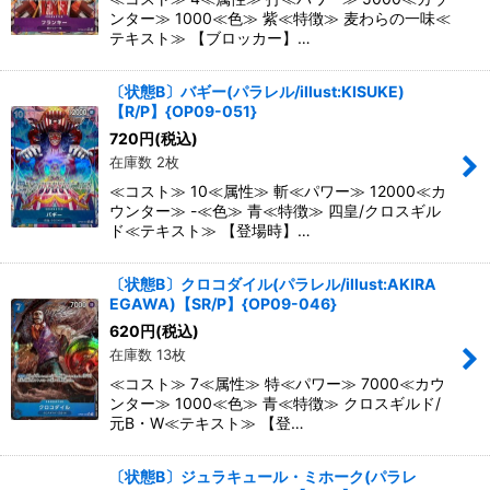
ンター≫ 1000≪色≫ 紫≪特徴≫ 麦わらの一味≪
テキスト≫ 【ブロッカー】…
〔状態B〕バギー(パラレル/illust:KISUKE)
【R/P】{OP09-051}
720
円
(税込)
在庫数 2枚
≪コスト≫ 10≪属性≫ 斬≪パワー≫ 12000≪カ
ウンター≫ -≪色≫ 青≪特徴≫ 四皇/クロスギル
ド≪テキスト≫ 【登場時】…
〔状態B〕クロコダイル(パラレル/illust:AKIRA
EGAWA)【SR/P】{OP09-046}
620
円
(税込)
在庫数 13枚
≪コスト≫ 7≪属性≫ 特≪パワー≫ 7000≪カウ
ンター≫ 1000≪色≫ 青≪特徴≫ クロスギルド/
元B・W≪テキスト≫ 【登…
〔状態B〕ジュラキュール・ミホーク(パラレ