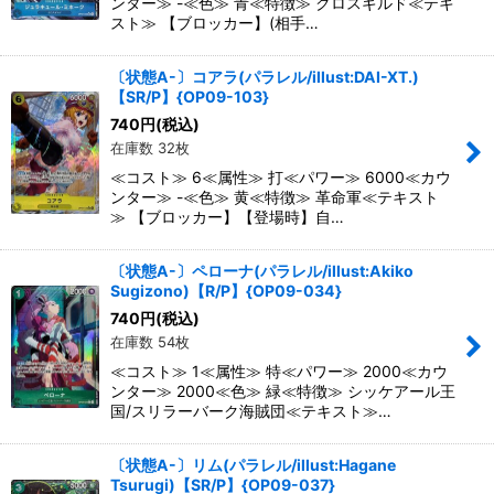
ンター≫ -≪色≫ 青≪特徴≫ クロスギルド≪テキ
スト≫ 【ブロッカー】(相手…
〔状態A-〕コアラ(パラレル/illust:DAI-XT.)
【SR/P】{OP09-103}
740
円
(税込)
在庫数 32枚
≪コスト≫ 6≪属性≫ 打≪パワー≫ 6000≪カウ
ンター≫ -≪色≫ 黄≪特徴≫ 革命軍≪テキスト
≫ 【ブロッカー】【登場時】自…
〔状態A-〕ペローナ(パラレル/illust:Akiko
Sugizono)【R/P】{OP09-034}
740
円
(税込)
在庫数 54枚
≪コスト≫ 1≪属性≫ 特≪パワー≫ 2000≪カウ
ンター≫ 2000≪色≫ 緑≪特徴≫ シッケアール王
国/スリラーバーク海賊団≪テキスト≫…
〔状態A-〕リム(パラレル/illust:Hagane
Tsurugi)【SR/P】{OP09-037}