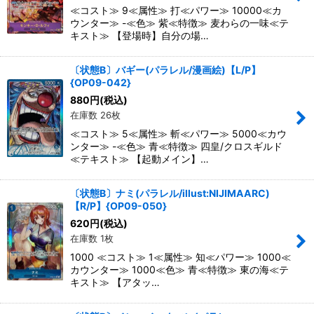
≪コスト≫ 9≪属性≫ 打≪パワー≫ 10000≪カ
ウンター≫ -≪色≫ 紫≪特徴≫ 麦わらの一味≪テ
キスト≫ 【登場時】自分の場…
〔状態B〕バギー(パラレル/漫画絵)【L/P】
{OP09-042}
880
円
(税込)
在庫数 26枚
≪コスト≫ 5≪属性≫ 斬≪パワー≫ 5000≪カウ
ンター≫ -≪色≫ 青≪特徴≫ 四皇/クロスギルド
≪テキスト≫ 【起動メイン】…
〔状態B〕ナミ(パラレル/illust:NIJIMAARC)
【R/P】{OP09-050}
620
円
(税込)
在庫数 1枚
1000 ≪コスト≫ 1≪属性≫ 知≪パワー≫ 1000≪
カウンター≫ 1000≪色≫ 青≪特徴≫ 東の海≪テ
キスト≫ 【アタッ…