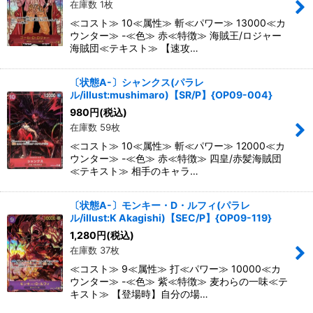
在庫数 1枚
≪コスト≫ 10≪属性≫ 斬≪パワー≫ 13000≪カ
ウンター≫ -≪色≫ 赤≪特徴≫ 海賊王/ロジャー
海賊団≪テキスト≫ 【速攻…
〔状態A-〕シャンクス(パラレ
ル/illust:mushimaro)【SR/P】{OP09-004}
980
円
(税込)
在庫数 59枚
≪コスト≫ 10≪属性≫ 斬≪パワー≫ 12000≪カ
ウンター≫ -≪色≫ 赤≪特徴≫ 四皇/赤髪海賊団
≪テキスト≫ 相手のキャラ…
〔状態A-〕モンキー・D・ルフィ(パラレ
ル/illust:K Akagishi)【SEC/P】{OP09-119}
1,280
円
(税込)
在庫数 37枚
≪コスト≫ 9≪属性≫ 打≪パワー≫ 10000≪カ
ウンター≫ -≪色≫ 紫≪特徴≫ 麦わらの一味≪テ
キスト≫ 【登場時】自分の場…