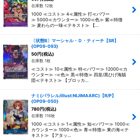
在庫数 12枚
1000 ≪コスト≫ 4≪属性≫ 打≪パワー
≫ 5000≪カウンター≫ 1000≪色≫ 紫≪特徴
≫ 麦わらの一味≪テキスト≫ 【…
〔状態B〕マーシャル・Ｄ・ティーチ【SR】
{OP09-093}
50
円
(税込)
在庫数 1枚
≪コスト≫ 10≪属性≫ 特≪パワー≫ 12000≪カ
ウンター≫ -≪色≫ 黒≪特徴≫ 四皇/黒ひげ海賊
団≪テキスト≫ 【ブロッカ…
ナミ(パラレル/illust:NIJIMAARC)【R/P】
{OP09-050}
780
円
(税込)
在庫数 116枚
1000 ≪コスト≫ 1≪属性≫ 知≪パワー≫ 1000≪
カウンター≫ 1000≪色≫ 青≪特徴≫ 東の海≪テ
キスト≫ 【アタッ…