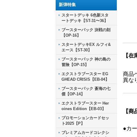
新弾特集
スタートデッキ 6色新スタ
ートデッキ【ST-31〜36】
ブースターパック 決戦の刻
【OP-16】
スタートデッキEX ルフィ&
エース【ST-30】
【在
ブースターパック 神の島の
冒険【OP-15】
商品
エクストラブースター EG
GHEAD CRISIS【EB-04】
異な
ブースターパック 蒼海の七
傑【OP-14】
エクストラブースター Her
oines Edition【EB-03】
【商
プロモーションカードセッ
ト2025【P】
●カ
プレミアムカードコレクシ