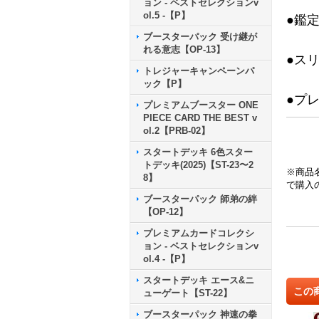
ョン - ベストセレクションv
ol.5 -【P】
●鑑
ブースターパック 受け継が
れる意志【OP-13】
●ス
トレジャーキャンペーンパ
ック【P】
●プ
プレミアムブースター ONE
PIECE CARD THE BEST v
ol.2【PRB-02】
スタートデッキ 6色スター
トデッキ(2025)【ST-23〜2
※商品
8】
で購入
ブースターパック 師弟の絆
【OP-12】
プレミアムカードコレクシ
ョン - ベストセレクションv
ol.4 -【P】
スタートデッキ エース&ニ
この
ューゲート【ST-22】
ブースターパック 神速の拳