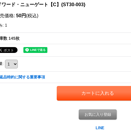
ワード・ニューゲート【C】{ST30-003}
売価格
:
50円
(税込)
み
:
1
庫数 145枚
量
:
返品特約に関する重要事項
お気に入り登録