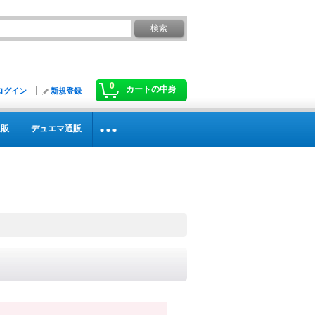
0
カートの中身
ログイン
新規登録
通販
デュエマ通販