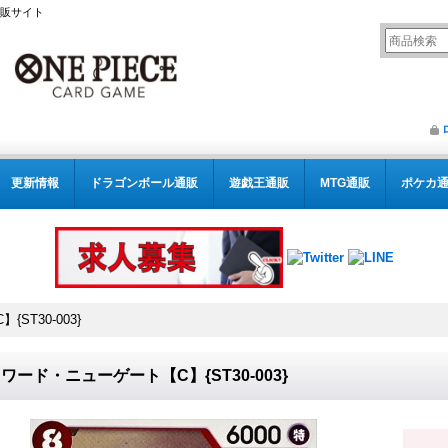
通販サイト
更新情報
ドラゴンボール通販
遊戯王通販
MTG通販
ポケカ
T30-003}
ワード・ニューゲート【C】{ST30-003}