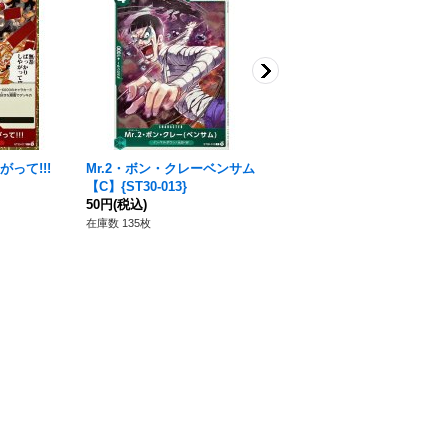
って!!!
Mr.2・ボン・クレーベンサム
ジョズ【C】{ST30-005}
【C】{ST30-013}
50円
(税込)
50円
(税込)
在庫数 64枚
在庫数 135枚