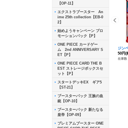
【OP-11】
エクストラブースター An
ime 25th collection【EB-0
2】
始めようキャンペーン プロ
モーションパック【P】
ONE PIECE カードゲー
ジンベエ
ム 2nd ANNIVERSARY S
50円
(
ET【P】
在庫数 
ONE PIECE CARD THE B
EST ストレージボックスセ
ット【P】
スタートデッキEX ギア5
【ST-21】
ブースターパック 王族の血
統【OP-10】
ブースターパック 新たなる
皇帝【OP-09】
プレミアムブースター ONE