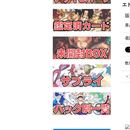
エド
販
重
在
数