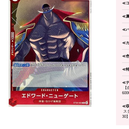
≪
≪
≪
≪
≪
≪
≪
【
60
≪
スタ
30