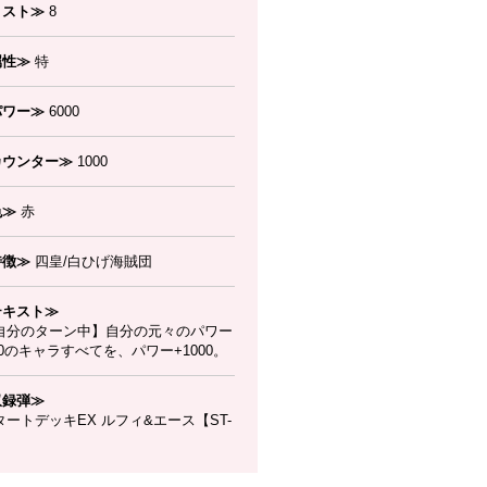
コスト≫
8
属性≫
特
パワー≫
6000
カウンター≫
1000
色≫
赤
特徴≫
四皇/白ひげ海賊団
テキスト≫
自分のターン中】自分の元々のパワー
00のキャラすべてを、パワー+1000。
収録弾≫
ートデッキEX ルフィ&エース【ST-
】