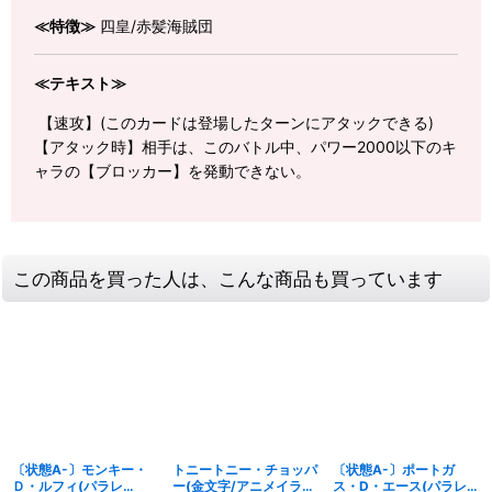
≪特徴≫
四皇/赤髪海賊団
≪テキスト≫
【速攻】(このカードは登場したターンにアタックできる)
【アタック時】相手は、このバトル中、パワー2000以下のキ
ャラの【ブロッカー】を発動できない。
この商品を買った人は、こんな商品も買っています
〔状態A-〕モンキー・
トニートニー・チョッパ
〔状態A-〕ポートガ
Ｄ・ルフィ(パラレ
ー(金文字/アニメイラス
ス・D・エース(パラレ