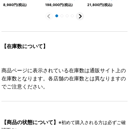
ル/illust:Minato
ト)【L】{OP08-001}
ル/SP/illust:Hashimoto
8,980
円
(税込)
198,000
円
(税込)
21,800
円
(税込)
Sashima)【L/P】
Q)【SP】{ST15-
{OP15-098}
005[OP16]}
【在庫数について】
商品ページに表示されている在庫数は通販サイト上の
在庫数となります。各店舗の在庫数とは異なりますの
でご注意ください。
【商品の状態について】
※初めて購入される方は必ずご確