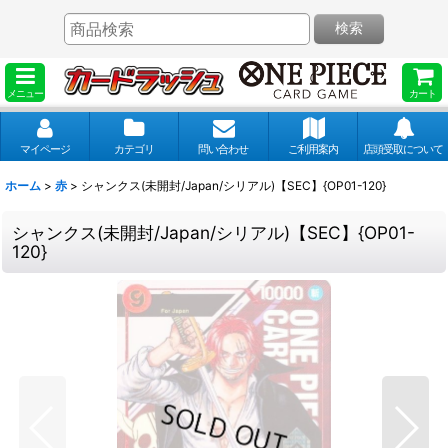
検索
メニュー
カート
マイページ
カテゴリ
問い合わせ
ご利用案内
店頭受取について
ホーム
>
赤
>
シャンクス(未開封/Japan/シリアル)【SEC】{OP01-120}
シャンクス(未開封/Japan/シリアル)【SEC】{OP01-
120}