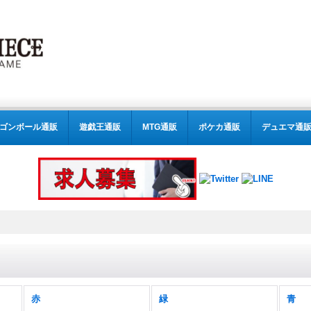
ゴンボール通販
遊戯王通販
MTG通販
ポケカ通販
デュエマ通
赤
緑
青