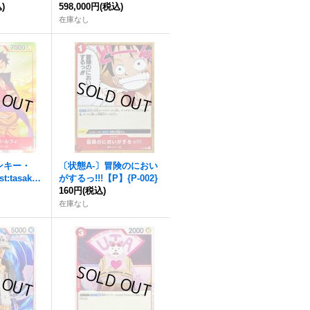
OP01-025}
)
EC】{OP01-120}
598,000円
(税込)
在庫なし
ンキー・
〔状態A-〕冒険のにおい
t:tasaka)
がするっ!!!【P】{P-002}
160円
(税込)
在庫なし