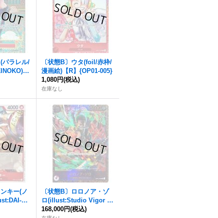
(パラレル/
〔状態B〕ウタ(foil/赤枠/
KINOKO)
漫画絵)【R】{OP01-005}
016[OP0
)
1,080円
(税込)
在庫なし
ンキー(ノ
〔状態B〕ロロノア・ゾ
t:DAI-X
ロ(illust:Studio Vigor C
1-021}
o.Ltd)【SR】{OP01-025}
168,000円
(税込)