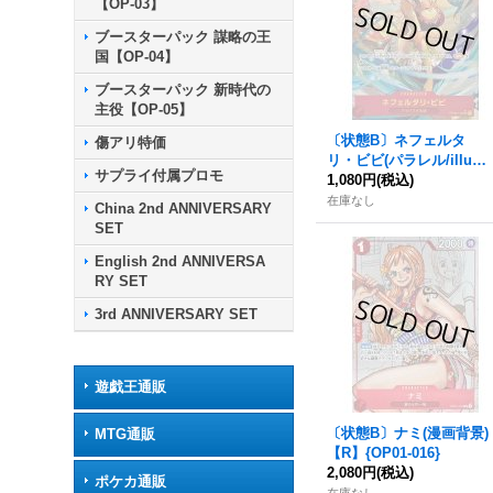
【OP-03】
ブースターパック 謀略の王
国【OP-04】
ブースターパック 新時代の
主役【OP-05】
〔状態B〕ネフェルタ
傷アリ特価
リ・ビビ(パラレル/illust:
サプライ付属プロモ
SHIE NANAHARA)【SE
1,080円
(税込)
C/P】{OP04-118}
在庫なし
China 2nd ANNIVERSARY
SET
English 2nd ANNIVERSA
RY SET
3rd ANNIVERSARY SET
遊戯王通販
〔状態B〕ナミ(漫画背景)
MTG通販
【R】{OP01-016}
2,080円
(税込)
ポケカ通販