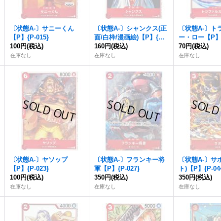
〔状態A-〕サニーくん
〔状態A-〕シャンクス(正
〔状態A-〕ト
【P】{P-015}
面/白枠/漫画絵)【P】{P-0
ー・ロー【P】{P
100円
(税込)
16}
160円
(税込)
70円
(税込)
在庫なし
在庫なし
在庫なし
〔状態A-〕ヤソップ
〔状態A-〕フランキー将
〔状態A-〕サ
【P】{P-023}
軍【P】{P-027}
ト)【P】{P-04
100円
(税込)
350円
(税込)
350円
(税込)
在庫なし
在庫なし
在庫なし