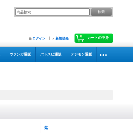
0
カートの中身
ログイン
新規登録
販
ヴァンガ通販
バトスピ通販
デジモン通販
紫