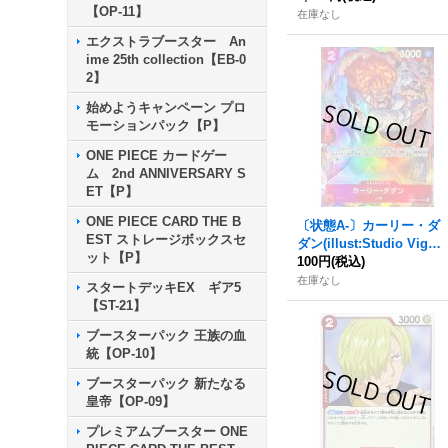
【OP-11】
在庫なし
エクストラブースター An
ime 25th collection【EB-0
2】
始めようキャンペーン プロ
モーションパック【P】
ONE PIECE カードゲー
ム 2nd ANNIVERSARY S
ET【P】
ONE PIECE CARD THE B
〔状態A-〕カーリー・ダ
EST ストレージボックスセ
ダン(illust:Studio Vigor
ット【P】
Co.Ltd)【UC】{OP02-00
100円
(税込)
5}
在庫なし
スタートデッキEX ギア5
【ST-21】
ブースターパック 王族の血
統【OP-10】
ブースターパック 新たなる
皇帝【OP-09】
プレミアムブースター ONE