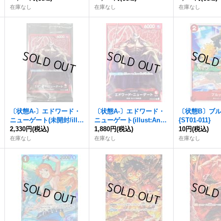
在庫なし
在庫なし
在庫なし
〔状態A-〕エドワード・
〔状態A-〕エドワード・
〔状態B〕ブ
ニューゲート(未開封/illu
ニューゲート(illust:Ande
{ST01-011}
st:Anderson)【L】{OP0
2,330円
(税込)
rson)【L】{OP02-001}
1,880円
(税込)
10円
(税込)
2-001}
在庫なし
在庫なし
在庫なし