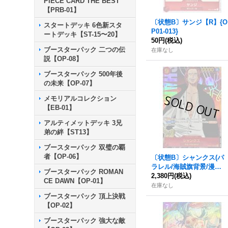
PIECE CARD THE BEST
【PRB-01】
〔状態B〕サンジ【R】{O
スタートデッキ 6色新スタ
P01-013}
ートデッキ【ST-15〜20】
50円
(税込)
ブースターパック 二つの伝
在庫なし
説【OP-08】
ブースターパック 500年後
の未来【OP-07】
メモリアルコレクション
【EB-01】
アルティメットデッキ 3兄
弟の絆【ST13】
ブースターパック 双璧の覇
者【OP-06】
〔状態B〕シャンクス(パ
ラレル/海賊旗背景/漫画
ブースターパック ROMAN
絵)【SEC/P】{OP01-12
2,380円
(税込)
CE DAWN【OP-01】
0}
在庫なし
ブースターパック 頂上決戦
【OP-02】
ブースターパック 強大な敵