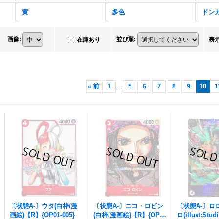
黄
多色
ドン
画像
:
並び順
:
在庫あり
表
«
前
1
...
5
6
7
8
9
10
1
〔状態A-〕ウタ(白枠/漫
〔状態A-〕ニコ・ロビン
〔状態A-〕ロ
画絵)【R】{OP01-005}
(白枠/漫画絵)【R】{OP01
ロ(illust:Stud