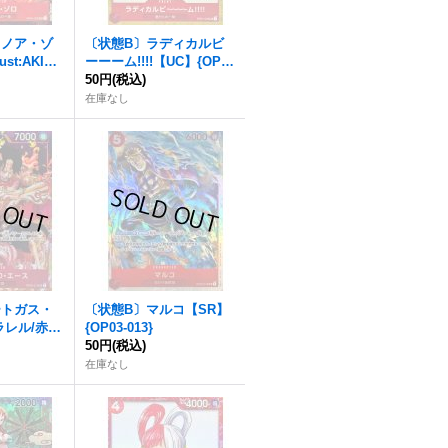
ロノア・ゾ
〔状態B〕ラディカルビ
st:AKIRA
ーーーム!!!!【UC】{OP01
P】{OP01-
-029}
50円
(税込)
在庫なし
ートガス・
〔状態B〕マルコ【SR】
ラレル/赤背
{OP03-013}
/P】{OP0
50円
(税込)
在庫なし