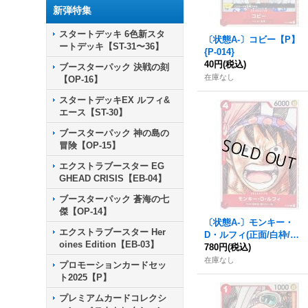
新弾特集
スタートデッキ 6色新スタ
〔状態A-〕コビー【P】
ートデッキ【ST-31〜36】
{P-014}
40円
(税込)
ブースターパック 決戦の刻
在庫なし
【OP-16】
スタートデッキEX ルフィ&
エース【ST-30】
ブースターパック 神の島の
冒険【OP-15】
エクストラブースター EG
GHEAD CRISIS【EB-04】
ブースターパック 蒼海の七
傑【OP-14】
〔状態A-〕モンキー・
エクストラブースター Her
D・ルフィ(正面/白枠/漫
oines Edition【EB-03】
画絵)【P】{P-022}
780円
(税込)
在庫なし
プロモーションカードセッ
ト2025【P】
プレミアムカードコレクシ