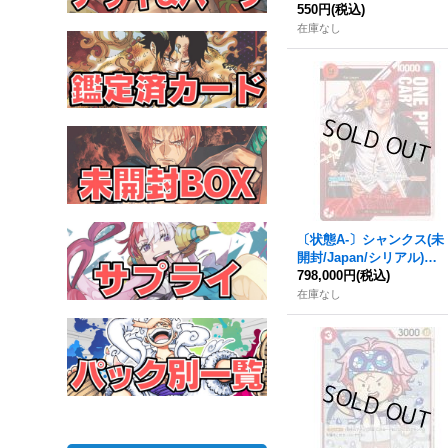
011}
550円
(税込)
在庫なし
〔状態A-〕シャンクス(未
開封/Japan/シリアル)【S
EC】{OP01-120}
798,000円
(税込)
在庫なし