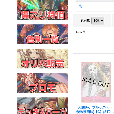
黒
表示数
:
1,017
件
〔状態A-〕ブルック(foil/
赤枠/漫画絵)【C】{ST01-