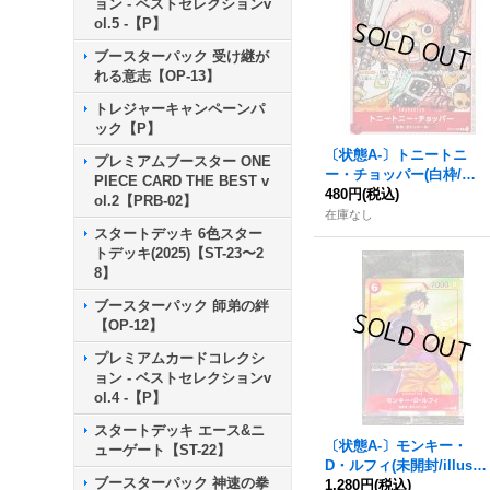
ョン - ベストセレクションv
ol.5 -【P】
ブースターパック 受け継が
れる意志【OP-13】
トレジャーキャンペーンパ
ック【P】
〔状態A-〕トニートニ
プレミアムブースター ONE
ー・チョッパー(白枠/漫
PIECE CARD THE BEST v
画絵)【C】{ST01-006}
480円
(税込)
ol.2【PRB-02】
在庫なし
スタートデッキ 6色スター
トデッキ(2025)【ST-23〜2
8】
ブースターパック 師弟の絆
【OP-12】
プレミアムカードコレクシ
ョン - ベストセレクションv
ol.4 -【P】
スタートデッキ エース&ニ
〔状態A-〕モンキー・
ューゲート【ST-22】
D・ルフィ(未開封/illust:t
ブースターパック 神速の拳
asaka)【P】{P-001}
1,280円
(税込)