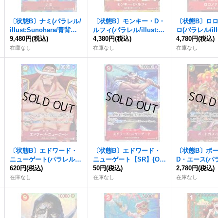
〔状態B〕ナミ(パラレル/
〔状態B〕モンキー・D・
〔状態B〕ロ
illust:Sunohara/青背景/
ルフィ(パラレル/illust:K
ロ(パラレル/illu
ウィンク)【R/P】{OP01-
9,480円
(税込)
Akagishi)【SR/P】{OP0
4,380円
(税込)
EGAWA)【SR/
4,780円
(税込)
016}
1-024}
025}
在庫なし
在庫なし
在庫なし
〔状態B〕エドワード・
〔状態B〕エドワード・
〔状態B〕ポ
ニューゲート(パラレル/
ニューゲート【SR】{OP
D・エース(パ
漫画絵)【SR/P】{OP02-0
620円
(税込)
02-004}
50円
(税込)
景/漫画絵)【SR
2,780円
(税込)
04}
2-013}
在庫なし
在庫なし
在庫なし