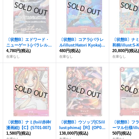
〔状態B〕エドワード・
〔状態B〕コアラ(パラレ
〔状態B〕ナミ
ニューゲート(パラレル/ill
ル/illust:Hatori Kyoka)
和柄/illust:S-
ust:Hayaken-sarena)【S
4,780円
(税込)
【SR/P】{OP05-006}
480円
(税込)
【SP】{OP01-
20,800円
(税込
P】{OP02-004[OP04]}
5]}
在庫なし
在庫なし
在庫なし
〔状態B〕ナミ(foil/赤枠/
〔状態B〕ウソップ(CS/il
〔状態B〕フラ
漫画絵)【C】{ST01-007}
lust:phima)【R】{OP01-
ーマル仕様/illus
1,580円
(税込)
004}
138,000円
(税込)
T.)【UC】{OP0
50円
(税込)