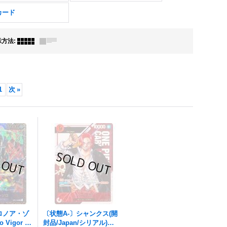
カード
示方法
:
1
次
»
ロノア・ゾ
〔状態A-〕シャンクス(開
io Vigor C
封品/Japan/シリアル)【S