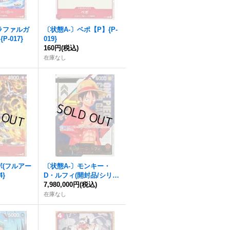
ラファルガ
〔状態A-〕ベポ【P】{P-
-017}
019}
160円
(税込)
在庫なし
ボ(フルアー
〔状態A-〕モンキー・
4}
D・ルフィ(開封品/シリア
ル入り)【L】{ST01-001}
7,980,000円
(税込)
在庫なし