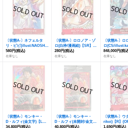
〔状態A-〕ネフェルタ
〔状態A-〕ロロノア・ゾ
〔状態A-〕ロ
リ・ビビ(illust:NAOSHI
ロ(白枠/漫画絵)【SR】{S
ロ(CS/illust:k
KOMI)【C】{ST01-009}
580円
(税込)
T01-013}
280円
(税込)
【SR】{ST01-
848,000円
(税込
在庫なし
在庫なし
在庫なし
〔状態A-〕モンキー・
〔状態A-〕モンキー・
〔状態A-〕ウタ(i
D・ルフィ(金文字)【L】
D・ルフィ(未開封/金文
rikoi)【R】{OP
{ST01-001}
34,800円
(税込)
字)【L】{ST01-001}
40,800円
(税込)
1,690円
(税込)