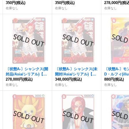
350円
(税込)
-017}
350円
(税込)
o.Ltd)【SR】{
278,000円
(税込
在庫なし
在庫なし
在庫なし
〔状態A-〕シャンクス(開
〔状態A-〕シャンクス(未
〔状態A-〕モ
封品/Asia/シリアル)【SE
開封/Asia/シリアル)【SE
D・ルフィ(illus
C】{OP01-120}
278,000円
(税込)
C】{OP01-120}
348,000円
(税込)
【P】{P-001}
880円
(税込)
在庫なし
在庫なし
在庫なし