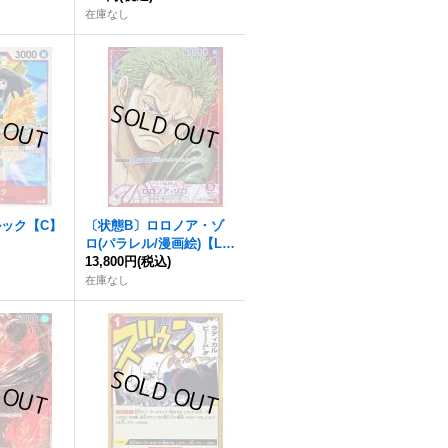
在庫なし
ルック【C】
〔状態B〕ロロノア・ゾ
ロ(パラレル/漫画絵)【L/
P】{OP01-001}
13,800円
(税込)
在庫なし