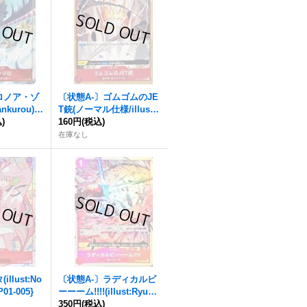
ロノア・ゾ
〔状態A-〕ゴムゴムのJE
ankurou)
T銃(ノーマル仕様/illust:
013}
)
Makitoshi)【C】{ST01-0
160円
(税込)
15}
在庫なし
llust:No
〔状態A-〕ラディカルビ
01-005}
ーーーム!!!!(illust:Ryuda)
【UC】{OP01-029}
350円
(税込)